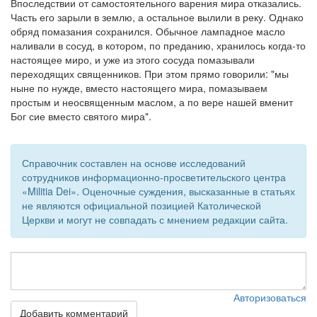
Впоследствии от самостоятельного варения мира отказались.
Часть его зарыли в землю, а остальное вылили в реку. Однако
Обратная связь
обряд помазания сохранился. Обычное лампадное масло
наливали в сосуд, в котором, по преданию, хранилось когда-то
mail@apologia.ru
настоящее миро, и уже из этого сосуда помазывали
переходящих священников. При этом прямо говорили: "мы
Отправить сообщение
ныне по нужде, вместо настоящего мира, помазываем
простым и неосвященным маслом, а по вере нашей вменит
Вход
Бог сие вместо святого мира".
Справочник составлен на основе исследований
сотрудников информационно-просветительского центра
«Militia Dei». Оценочные суждения, высказанные в статьях
не являются официальной позицией Католической
Церкви и могут не совпадать с мнением редакции сайта.
Авторизоваться
Добавить комментарий