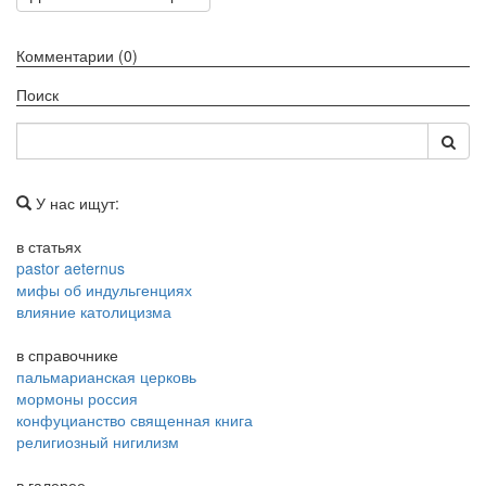
Комментарии (0)
Поиск
У нас ищут:
в статьях
pastor aeternus
мифы об индульгенциях
влияние католицизма
в справочнике
пальмарианская церковь
мормоны россия
конфуцианство священная книга
религиозный нигилизм
в галерее