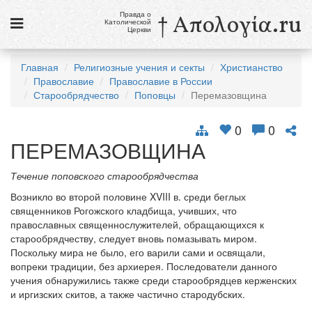
Правда о
† Απολογία.ru
Католической
Церкви
Статьи
Главная
Религиозные учения и секты
Христианство
Православие
Православие в России
Новости
Старообрядчество
Поповцы
Перемазовщина
Католики в России
0
0
Галерея
ПЕРЕМАЗОВЩИНА
Викторины
Течение поповского старообрядчества
Возникло во второй половине XVIII в. среди беглых
Ссылки
священников Рогожского кладбища, учивших, что
православных священнослужителей, обращающихся к
Религиозные учения и секты, справочник
старообрядчеству, следует вновь помазывать миром.
Поскольку мира не было, его варили сами и освящали,
8 августа
вопреки традиции, без архиерея. Последователи данного
Св. Доминик, священник
учения обнаружились также среди старообрядцев керженских
и иргизских скитов, а также частично стародубских.
см. календарь