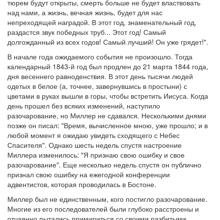
тюрем будут открыты, смерть больше не будет властвовать
над нами, а жизнь, вечная жизнь, будет для нас
непреходящей наградой. В этот год, знаменательный год,
раздастся звук победных труб... Этот год! Самый
долгожданный из всех годов! Самый лучший! Он уже грядет!".
В начале года ожидаемого события не произошло. Тогда
календарный 1843-й год был продлен до 21 марта 1844 года,
дня весеннего равноденствия. В этот день тысячи людей
одетых в белое (а, точнее, завернувшись в простыни) с
цветами в руках вышли в горы, чтобы встретить Иисуса. Когда
день прошел без всяких изменений, наступило
разочарование, но Миллер не сдавался. Несколькими днями
позже он писал: "Время, вычисленное мною, уже прошло; и в
любой момент я ожидаю увидеть сходящего с Небес
Спасителя". Однако шесть недель спустя настроение
Миллера изменилось: "Я признаю свою ошибку и свое
разочарование". Еще несколько недель спустя он публично
признал свою ошибку на ежегодной конференции
адвентистов, которая проводилась в Бостоне.
Миллер был не единственным, кого постигло разочарование.
Многие из его последователей были глубоко расстроены и
отчаянно пытались примириться со своими разбитыми