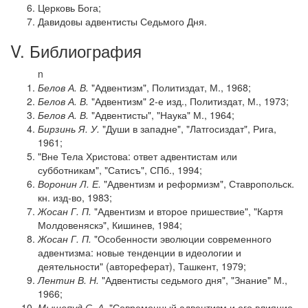
Церковь Бога;
Давидовы адвентисты Седьмого Дня.
V. Библиография
n
Белов А. В.
"Адвентизм", Политиздат, М., 1968;
Белов А. В.
"Адвентизм" 2-е изд., Политиздат, М., 1973;
Белов А. В.
"Адвентисты", "Наука" М., 1964;
Бирзинь Я. У.
"Души в западне", "Латгосиздат", Рига,
1961;
"Вне Тела Христова: ответ адвентистам или
субботникам", "Сатисъ", СПб., 1994;
Воронин Л. Е.
"Адвентизм и реформизм", Ставропольск.
кн. изд-во, 1983;
Жосан Г. П.
"Адвентизм и второе пришествие", "Картя
Молдовеняскэ", Кишинев, 1984;
Жосан Г. П.
"Особенности эволюции современного
адвентизма: новые тенденции в идеологии и
деятельности" (автореферат), Ташкент, 1979;
Лентин В. Н.
"Адвентисты седьмого дня", "Знание" М.,
1966;
Мышепуд С. А.
"Современный адвентизм и его влияние