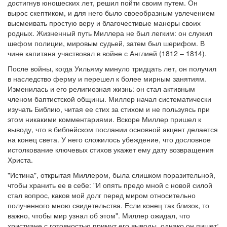
достигнув юношеских лет, решил пойти своим путем. Он
вырос скептиком, и для него было своеобразным увлечением
Обратная связь
высмеивать простую веру и благочестивые манеры своих
родных. Жизненный путь Миллера не был легким: он служил
mail@apologia.ru
шефом полиции, мировым судьей, затем был шерифом. В
Отправить сообщение
чине капитана участвовал в войне с Англией (1812 – 1814).
После войны, когда Уильяму минуло тридцать лет, он получил
Вход
в наследство ферму и перешел к более мирным занятиям.
Изменилась и его религиозная жизнь: он стал активным
членом баптистской общины. Миллер начал систематически
изучать Библию, читая ее стих за стихом и не пользуясь при
этом никакими комментариями. Вскоре Миллер пришел к
выводу, что в библейском послании основной акцент делается
на конец света. У него сложилось убеждение, что дословное
истолкование ключевых стихов укажет ему дату возвращения
Христа.
"Истина", открытая Миллером, была слишком поразительной,
чтобы хранить ее в себе: "И опять предо мной с новой силой
стал вопрос, каков мой долг перед миром относительно
полученного мною свидетельства. Если конец так близок, то
важно, чтобы мир узнал об этом". Миллер ожидал, что
христиане с готовностью примут его выводы, однако он пишет: