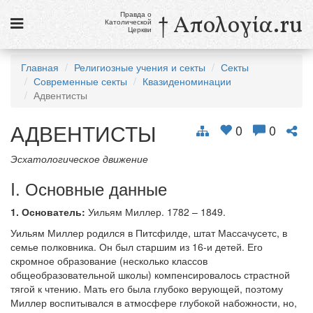
Правда о
† Απολογία.ru
Католической
Церкви
Статьи
Главная
Религиозные учения и секты
Секты
Современные секты
Квазиденоминации
Новости
Адвентисты
Католики в России
АДВЕНТИСТЫ
0
0
Галерея
Эсхатологическое движение
Викторины
I. Основные данные
Ссылки
1. Основатель:
Уильям Миллер. 1782 – 1849.
Религиозные учения и секты, справочник
Уильям Миллер родился в Питсфилде, штат Массачусетс, в
семье полковника. Он был старшим из 16-и детей. Его
скромное образование (несколько классов
9 августа
Св. Тереза Бенедикта Креста, дева и мученица
общеобразовательной школы) компенсировалось страстной
тягой к чтению. Мать его была глубоко верующей, поэтому
см. календарь
Миллер воспитывался в атмосфере глубокой набожности, но,