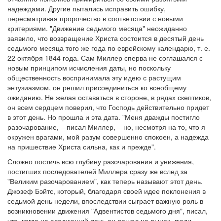
надеждами. Другие пытались исправить ошибку,
пересматривая пророчество в соответствии с новыми
критериями. "Движение седьмого месяца" неожиданно
заявило, что возвращение Христа состоится в десятый день
седьмого месяца того же года по еврейскому календарю, т. е.
22 октября 1844 года. Сам Миллер сперва не соглашался с
новым принципом исчисления даты, но поскольку
общественность воспринимала эту идею с растущим
энтузиазмом, он решил присоединиться ко всеобщему
ожиданию. Не желая оставаться в стороне, в рядах скептиков,
он всем сердцем поверил, что Господь действительно придет
в этот день. Но прошла и эта дата. "Меня дважды постигло
разочарование, – писал Миллер, – но, несмотря на то, что я
окружен врагами, мой разум совершенно спокоен, а надежда
на пришествие Христа сильна, как и прежде".
Сложно постичь всю глубину разочарования и унижения,
постигших последователей Миллера сразу же вслед за
"Великим разочарованием", как теперь называют этот день.
Джозеф Бэйтс, который, благодаря своей идее поклонения в
седьмой день недели, впоследствии сыграет важную роль в
возникновении движения "Адвентистов седьмого дня", писал,
что, когда на следующий день он пошел на рынок, люди