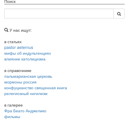
Поиск
У нас ищут:
в статьях
pastor aeternus
мифы об индульгенциях
влияние католицизма
в справочнике
пальмарианская церковь
мормоны россия
конфуцианство священная книга
религиозный нигилизм
в галерее
Фра Беато Анджелико
фильмы