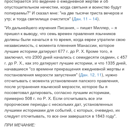
простирается это видение о ежедневной жертве и об
опустошительном нечестии, когда святыня и воинство будут
попираемы?" И сказал мне: "на две тысячи триста вечеров и
утр; и тогда святилище очистится" (
Дан. 11 – 14
).
"Из дальнейшего изучения Писания, – пишет Миллер, – я
пришел к выводу, что семь времен правления язычников
должны были начаться в то время, когда евреи утратили свою
независимость, с момента пленения Манассии, которое
лучшие историки датируют 677 г. до Р. Х. Кроме того, я
заключил, что 2300 дней начались с семидесяти седмин, с 457
г. до Р. Х., как это датируют лучшие историки, и что 1335 дней,
начавшиеся "со времени прекращения ежедневной жертвы и
постановления мерзости запустения" (
Дан. 12, 11
), нужно
отсчитывать с момента установления папского правления,
после устранения языческой мерзости, которое бы я
посоветовал датировать, согласно лучшим историкам,
примерно 508 г. по Р. Х. Если отсчитывать все эти
пророческие периоды с нескольких дат, установленных
лучшими историками для событий, с которых, очевидно, их
следует отсчитывать, то все они завершатся в 1843 году".
ПРИ МЕЧАНИЕ: