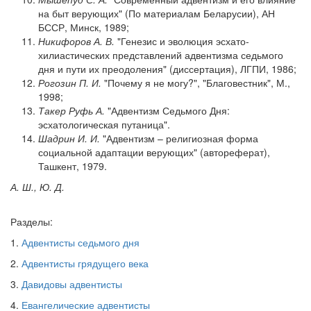
на быт верующих" (По материалам Беларусии), АН
БССР, Минск, 1989;
Никифоров А. В.
"Генезис и эволюция эсхато-
хилиастических представлений адвентизма седьмого
дня и пути их преодоления" (диссертация), ЛГПИ, 1986;
Рогозин П. И.
"Почему я не могу?", "Благовестник", М.,
1998;
Такер Руфь А.
"Адвентизм Седьмого Дня:
эсхатологическая путаница".
Шадрин И. И.
"Адвентизм – религиозная форма
социальной адаптации верующих" (автореферат),
Ташкент, 1979.
А. Ш., Ю. Д.
Разделы:
1.
Адвентисты седьмого дня
2.
Адвентисты грядущего века
3.
Давидовы адвентисты
4.
Евангелические адвентисты