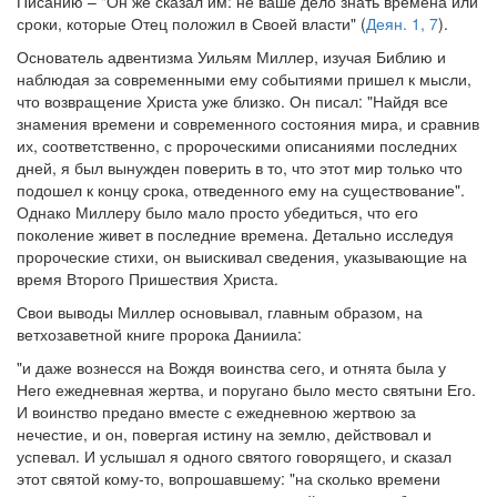
Писанию – "Он же сказал им: не ваше дело знать времена или
сроки, которые Отец положил в Своей власти" (
Деян. 1, 7
).
Основатель адвентизма Уильям Миллер, изучая Библию и
наблюдая за современными ему событиями пришел к мысли,
что возвращение Христа уже близко. Он писал: "Найдя все
знамения времени и современного состояния мира, и сравнив
их, соответственно, с пророческими описаниями последних
дней, я был вынужден поверить в то, что этот мир только что
подошел к концу срока, отведенного ему на существование".
Однако Миллеру было мало просто убедиться, что его
поколение живет в последние времена. Детально исследуя
пророческие стихи, он выискивал сведения, указывающие на
время Второго Пришествия Христа.
Свои выводы Миллер основывал, главным образом, на
ветхозаветной книге пророка Даниила:
"и даже вознесся на Вождя воинства сего, и отнята была у
Него ежедневная жертва, и поругано было место святыни Его.
И воинство предано вместе с ежедневною жертвою за
нечестие, и он, повергая истину на землю, действовал и
успевал. И услышал я одного святого говорящего, и сказал
этот святой кому-то, вопрошавшему: "на сколько времени