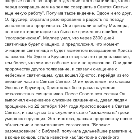
впервые вошел во второе отделение этого святилища, чтобы
перед возвращением на землю совершить в Святая Святых
еще некую работу". Получив такое видение, Эдсон и его друг,
О. Крусиер, обратили разочарование в радость по поводу
исполненного пророчества. Они признали ошибку Миллера,
но в их интерпретации это была не временная ошибка, а
"географическая". Миллер учил, что через 2300 дней
святилище будет очищено, и предположил, что момент
очищения святилища и будет моментом возвращения Христа
на землю. Но Эдсон и Крусиер отвергли это предположение,
тем более, что земное событие так и не произошло. Они дали
пророчеству другое толкование, и связали очищение с
небесным святилищем, куда вошел Христос, перейдя из его
внешней части в Святая Святых. Этим действием, по словам
Эдсона и Крусиера, Христос как бы отразил служение
ветхозаветных священников. После Своего вознесения Он
выполнял ежедневное служение священника, давал людям
прощение, но 22 октября 1844 года Христос вошел в Святая
Святых, и там сутью Его служения стало "изглаживать" грехи
умерших верующих. Эта гипотеза, давшая пророчеству новое
объяснение и попытавшаяся согласовать "Великое
разочарование" с Библией, получила дальнейшее развитие и,
в конце концов, стала известна как "доктрина судебного