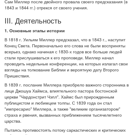
Сам Миллер после двойного провала своего предсказания (в
1843 и 1844 гг.) отрекся от своего учения.
III. Деятельность
1. Основные этапы истории
В 1818 г. Уильям Миллер предсказал, что в 1843 г., наступит
Конец Света. Первоначально его слова не были восприняты
всерьез, однако начиная с 1830-х годов все больше людей
стали прислушиваться к его проповеди. Миллер начал
проводить недельные конференции, на которых излагал свои
взгляды на толкование Библии и вероятную дату Второго
Пришествия.
В 1839 г. послание Миллера приобрело важного сторонника в
лице Джошуа Хаймса, влиятельного пастора бостонской
церкви "Чардонстрит Чэпл". Хаймс был прирожденным
публицистом и любимцем толпы. С 1839 года он стал
"импресарио" Миллера, а также "великим организатором"
страха и рвения, вызванных приближением тысячелетнего
царства.
Пытаясь противостоять потоку саркастических и критических