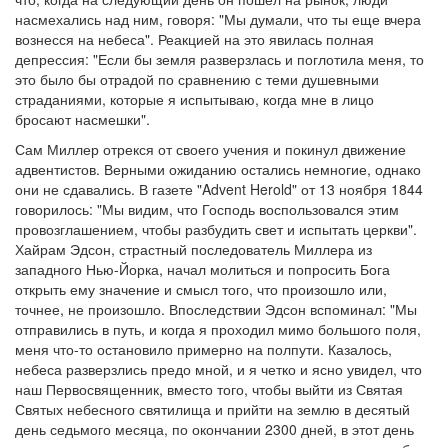
насмехались над ним, говоря: "Мы думали, что ты еще вчера
вознесся на небеса". Реакцией на это явилась полная
депрессия: "Если бы земля разверзлась и поглотила меня, то
это было бы отрадой по сравнению с теми душевными
страданиями, которые я испытываю, когда мне в лицо
бросают насмешки".
Сам Миллер отрекся от своего учения и покинул движение
адвентистов. Верными ожиданию остались немногие, однако
они не сдавались. В газете "Advent Herold" от 13 ноября 1844
говорилось: "Мы видим, что Господь воспользовался этим
провозглашением, чтобы разбудить свет и испытать церкви".
Хайрам Эдсон, страстный последователь Миллера из
западного Нью-Йорка, начал молиться и попросить Бога
открыть ему значение и смысл того, что произошло или,
точнее, не произошло. Впоследствии Эдсон вспоминал: "Мы
отправились в путь, и когда я проходил мимо большого поля,
меня что-то остановило примерно на полпути. Казалось,
небеса разверзлись предо мной, и я четко и ясно увидел, что
наш Первосвященник, вместо того, чтобы выйти из Святая
Святых небесного святилища и прийти на землю в десятый
день седьмого месяца, по окончании 2300 дней, в этот день