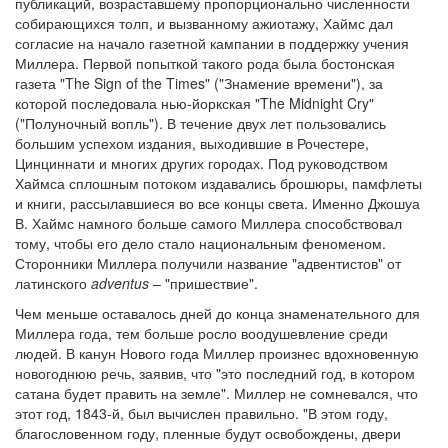
публикаций, возраставшему пропорционально численности
собирающихся толп, и вызванному ажиотажу, Хаймс дал
согласие на начало газетной кампании в поддержку учения
Миллера. Первой попыткой такого рода была бостонская
газета "The Sign of the Times" ("Знамение времени"), за
которой последовала нью-йоркская "The Midnight Cry"
("Полуночный вопль"). В течение двух лет пользовались
большим успехом издания, выходившие в Рочестере,
Цинциннати и многих других городах. Под руководством
Хаймса сплошным потоком издавались брошюры, памфлеты
и книги, рассылавшиеся во все концы света. Именно Джошуа
В. Хаймс намного больше самого Миллера способствовал
тому, чтобы его дело стало национальным феноменом.
Сторонники Миллера получили название "адвентистов" от
латинского
adventus
– "пришествие".
Чем меньше оставалось дней до конца знаменательного для
Миллера года, тем больше росло воодушевление среди
людей. В канун Нового года Миллер произнес вдохновенную
новогоднюю речь, заявив, что "это последний год, в котором
сатана будет править на земле". Миллер не сомневался, что
этот год, 1843-й, был вычислен правильно. "В этом году,
благословенном году, пленные будут освобождены, двери