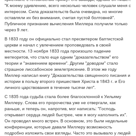
"К моему удивлению, всего несколько человек слушали меня с
интересом. Сила доказательств была очевидна, но многие
оставляли их без внимания, считая пустой болтовней".
Публичное признание вычисления Миллера получили только
через 9 лет.
В 1833 году он официально стал пресвитером баптистской
церкви и начал с увлечением проповедовать в своей
местности. 13 ноября 1833 года произошло падение
метеоритов, что стало еще одним "доказательством" его
теории и "знамением времени". Другим "доводом" стало
страшное лиссабонское землетрясение. В этом же году
Миллер написал книгу "Доказательства священного писания и
истории в пользу второго пришествия Христа в 1843 г. и Его
личного царствования в течение тысячи лет".
С 1835 года судьба стала более благосклонной к Уильяму
Миллеру. Слова его пророчества уже не отвергали, как
раньше, и теперь он, напротив, мог написать: "Господь
открывает сердца людей быстрее, чем я могу наполнить их".
Он проводил много встреч. В основном, это были недельные
конференции, которые давали Миллеру возможность
подробно изложить свои взгляды. Часто это вызывало у людей