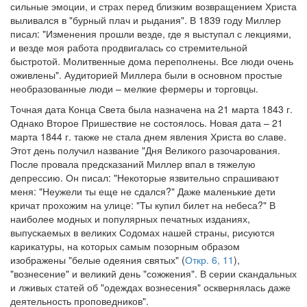
сильные эмоции, и страх перед близким возвращением Христа
выливался в "бурный плач и рыдания". В 1839 году Миллер
писал: "Изменения прошли везде, где я выступал с лекциями,
и везде моя работа продвигалась со стремительной
быстротой. Молитвенные дома переполнены. Все люди очень
оживлены". Аудиторией Миллера были в основном простые
необразованные люди – мелкие фермеры и торговцы.
Точная дата Конца Света была назначена на 21 марта 1843 г.
Однако Второе Пришествие не состоялось. Новая дата – 21
марта 1844 г. также не стала днем явления Христа во славе.
Этот день получил название "Дня Великого разочарования.
После провала предсказаний Миллер впал в тяжелую
депрессию. Он писал: "Некоторые язвительно спрашивают
меня: "Неужели ты еще не сдался?" Даже маленькие дети
кричат прохожим на улице: "Ты купил билет на небеса?" В
наиболее модных и популярных печатных изданиях,
выпускаемых в великих Содомах нашей страны, рисуются
карикатуры, на которых самым позорным образом
изображены "белые одеяния святых" (
Откр. 6, 11
),
"вознесение" и великий день "сожжения". В серии скандальных
и лживых статей об "одеждах вознесения" осквернялась даже
деятельность проповедников".