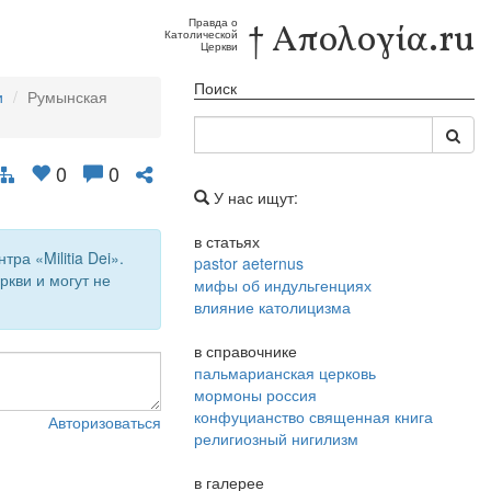
Правда о
† Απολογία.ru
Католической
Церкви
Поиск
и
Румынская
0
0
У нас ищут:
в статьях
а «Militia Dei».
pastor aeternus
кви и могут не
мифы об индульгенциях
влияние католицизма
в справочнике
пальмарианская церковь
мормоны россия
конфуцианство священная книга
Авторизоваться
религиозный нигилизм
в галерее