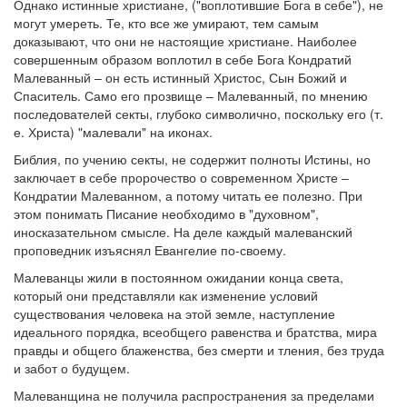
Однако истинные христиане, ("воплотившие Бога в себе"), не
могут умереть. Те, кто все же умирают, тем самым
доказывают, что они не настоящие христиане. Наиболее
совершенным образом воплотил в себе Бога Кондратий
Малеванный – он есть истинный Христос, Сын Божий и
Спаситель. Само его прозвище – Малеванный, по мнению
последователей секты, глубоко символично, поскольку его (т.
е. Христа) "малевали" на иконах.
Библия, по учению секты, не содержит полноты Истины, но
заключает в себе пророчество о современном Христе –
Кондратии Малеванном, а потому читать ее полезно. При
этом понимать Писание необходимо в "духовном",
иносказательном смысле. На деле каждый малеванский
проповедник изъяснял Евангелие по-своему.
Малеванцы жили в постоянном ожидании конца света,
который они представляли как изменение условий
существования человека на этой земле, наступление
идеального порядка, всеобщего равенства и братства, мира
правды и общего блаженства, без смерти и тления, без труда
и забот о будущем.
Малеванщина не получила распространения за пределами