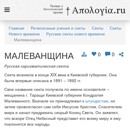
Правда о
† Απολογία.ru
Католической
Церкви
Статьи
Главная
Религиозные учения и секты
Секты
Секты
Нового времени
Русские секты нового времени
Новости
Малеванщина
Католики в России
МАЛЕВАНЩИНА
0
0
Галерея
Русская харизматическая секта
Викторины
Секта возникла в конце XIX века в Киевской губернии. Она
была впервые описана в 1891 – 1892 гг.
Ссылки
Свое название секта получила по имени основателя –
Религиозные учения и секты, справочник
мещанина г. Таращи Киевской губернии Кондратия
Малеванного. Вначале он принадлежал к
штундистам
, но
затем провозгласил сам себя Иисусом Христом, Спасителем
8 августа
мира и начал предрекать скорый Конец Света. Он заявлял,
Св. Доминик, священник
что вскоре Отец Небесный представит его всему миру и ему
поклонятся все народы.
см. календарь