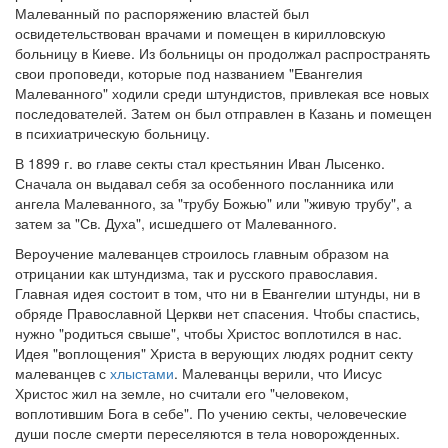
Малеванный по распоряжению властей был
освидетельствован врачами и помещен в кирилловскую
больницу в Киеве. Из больницы он продолжал распространять
свои проповеди, которые под названием "Евангелия
Малеванного" ходили среди штундистов, привлекая все новых
последователей. Затем он был отправлен в Казань и помещен
в психиатрическую больницу.
В 1899 г. во главе секты стал крестьянин Иван Лысенко.
Сначала он выдавал себя за особенного посланника или
ангела Малеванного, за "трубу Божью" или "живую трубу", а
затем за "Св. Духа", исшедшего от Малеванного.
Вероучение малеванцев строилось главным образом на
отрицании как штундизма, так и русского православия.
Главная идея состоит в том, что ни в Евангелии штунды, ни в
обряде Православной Церкви нет спасения. Чтобы спастись,
нужно "родиться свыше", чтобы Христос воплотился в нас.
Идея "воплощения" Христа в верующих людях роднит секту
малеванцев с
хлыстами
. Малеванцы верили, что Иисус
Христос жил на земле, но считали его "человеком,
воплотившим Бога в себе". По учению секты, человеческие
души после смерти переселяются в тела новорожденных.