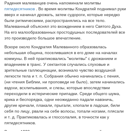
Радения малеванцев очень напоминали молитвы
пятидесятников
. Во время молитвы Кондратий поднимал руки
Обратная связь
вверх и начинал дрожать, затем судороги, которые нередко
mail@apologia.ru
были ритмическими, распространялись на все тело.
Малеванный объяснял это вхождением в него Святого Духа.
Отправить сообщение
На его малообразованных простодушных последователей все
это производило большое впечатление.
Вход
Вскоре около Кондратия Малеванного образовалась
небольшая община, поселившаяся в его доме на началах
коммуны. В ней практиковались "молитвы" с дрожанием и
впадением в транс. У сектантов случались слуховые и
зрительные галлюцинации, возникало чувство воздушной
легкости тела и т. п. Собрания обычно начинались с пения,
(ни чтения Библии, ни проповеди не было), затем начинались
вздохи, всхлипывания, и слезы, которые впоследствии
переходили в истерические припадки. Среди общего шума,
крика и беспорядка, одни неожиданно падали навзничь,
другие кричали, плакали, прыгали, хлопали в ладоши, били
себя по лицу, рвали на себе волосы, топали ногами, плясали
и т. д. Практиковалась и глоссолалия, в точности как у
пятидесятников.