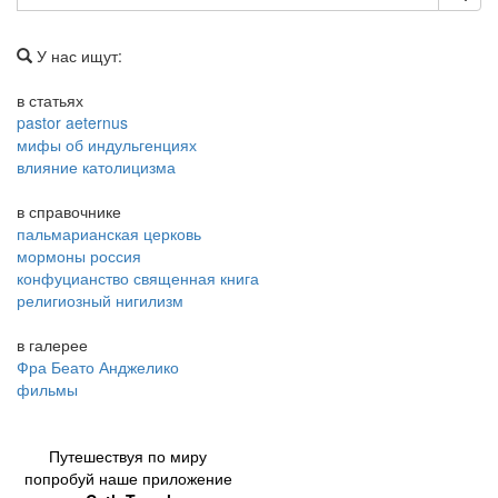
У нас ищут:
в статьях
pastor aeternus
мифы об индульгенциях
влияние католицизма
в справочнике
пальмарианская церковь
мормоны россия
конфуцианство священная книга
религиозный нигилизм
в галерее
Фра Беато Анджелико
фильмы
Путешествуя по миру
попробуй наше приложение