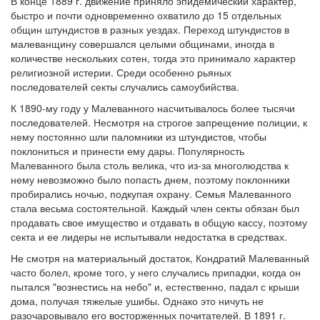
В конце 1889 г. движение приняло эпидемический характер,
быстро и почти одновременно охватило до 15 отдельных
общин штундистов в разных уездах. Переход штундистов в
малеванщину совершался целыми общинами, иногда в
количестве нескольких сотен, тогда это принимало характер
религиозной истерии. Среди особенно рьяных
последователей секты случались самоубийства.
К 1890-му году у Малеванного насчитывалось более тысячи
последователей. Несмотря на строгое запрещение полиции, к
нему постоянно шли паломники из штундистов, чтобы
поклониться и принести ему дары. Популярность
Малеванного была столь велика, что из-за многолюдства к
нему невозможно было попасть днем, поэтому поклонники
пробирались ночью, подкупая охрану. Семья Малеванного
стала весьма состоятельной. Каждый член секты обязан был
продавать свое имущество и отдавать в общую кассу, поэтому
секта и ее лидеры не испытывали недостатка в средствах.
Не смотря на материальный достаток, Кондратий Малеванный
часто болел, кроме того, у него случались припадки, когда он
пытался "вознестись на небо" и, естественно, падал с крыши
дома, получая тяжелые ушибы. Однако это ничуть не
разочаровывало его восторженных почитателей. В 1891 г.