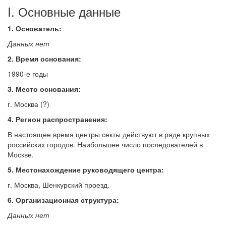
I. Основные данные
Обратная связь
1. Основатель:
mail@apologia.ru
Данных нет
Отправить сообщение
2. Время основания:
1990-е годы
Вход
3. Место основания:
г. Москва (?)
4. Регион распространения:
В настоящее время центры секты действуют в ряде крупных
российских городов. Наибольшее число последователей в
Москве.
5. Местонахождение руководящего центра:
г. Москва, Шенкурский проезд.
6. Организационная структура:
Данных нет