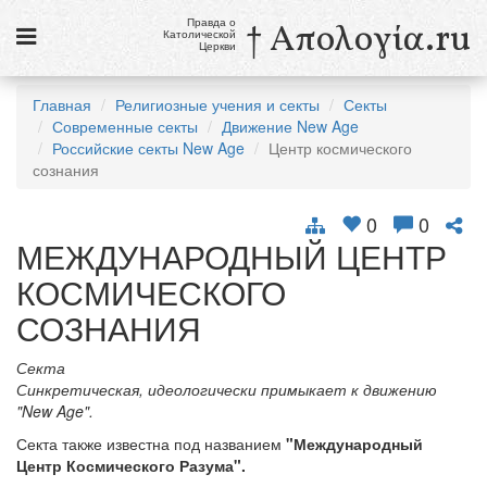
Правда о
† Απολογία.ru
Католической
Церкви
Статьи
Главная
Религиозные учения и секты
Секты
Современные секты
Движение New Age
Новости
Российские секты New Age
Центр космического
сознания
Католики в России
Галерея
0
0
МЕЖДУНАРОДНЫЙ ЦЕНТР
Викторины
КОСМИЧЕСКОГО
Ссылки
СОЗНАНИЯ
Религиозные учения и секты, справочник
Секта
Синкретическая, идеологически примыкает к движению
9 августа
"New Age".
Св. Тереза Бенедикта Креста, дева и мученица
Секта также известна под названием
"Международный
Центр Космического Разума".
см. календарь