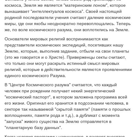
космоса, Земля же является "материнским лоном", которое
вынашивает "интеллектуалов космоса". Своей настоящей
родиной последователи учения считают далекие космические
миры, где они якобы неоднократно перевоплощались. Теперь
же, по воле космического разума, они воплотились на Земле.
Основатели мировых религий воспринимаются как
представители космических экспедиций, посетивших нашу
Землю, которые, выполнив задание, отбыли на свои планеты
(это же говорится и о Христе). Приверженцы секты считают,
что только они могут раскрыть истинный смысл мировых
религий, которые в действительности являются проявлениями
единого космического Разума.
В "Центре Космического разума" считается, что каждый
человек при рождении получает некий энергетический
"космический паспорт", в котором заложена программа всей
его жизни. Оригинал его хранится в подсознании человека, в
секторе так называемой "скрытой памяти" (памяти о прошлых
воплощениях, памяти рода и т.д.), а дубликат с момента
"запуска" живого существа на Землю отправляется в
"планетарную базу данных".
Когда условия программы нарушаются, в паспорт вносятся