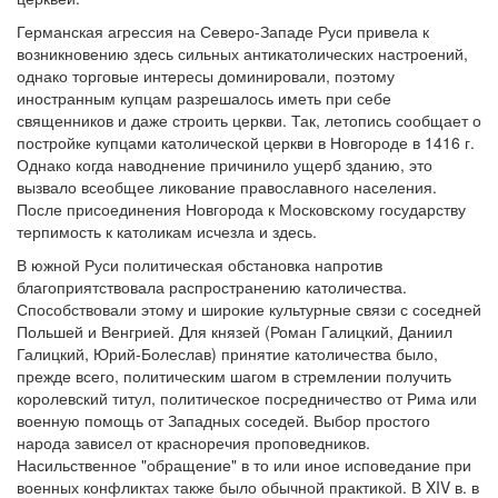
Германская агрессия на Северо-Западе Руси привела к
возникновению здесь сильных антикатолических настроений,
однако торговые интересы доминировали, поэтому
иностранным купцам разрешалось иметь при себе
священников и даже строить церкви. Так, летопись сообщает о
постройке купцами католической церкви в Новгороде в 1416 г.
Однако когда наводнение причинило ущерб зданию, это
вызвало всеобщее ликование православного населения.
После присоединения Новгорода к Московскому государству
терпимость к католикам исчезла и здесь.
В южной Руси политическая обстановка напротив
благоприятствовала распространению католичества.
Способствовали этому и широкие культурные связи с соседней
Польшей и Венгрией. Для князей (Роман Галицкий, Даниил
Галицкий, Юрий-Болеслав) принятие католичества было,
прежде всего, политическим шагом в стремлении получить
королевский титул, политическое посредничество от Рима или
военную помощь от Западных соседей. Выбор простого
народа зависел от красноречия проповедников.
Насильственное "обращение" в то или иное исповедание при
военных конфликтах также было обычной практикой. В XIV в. в