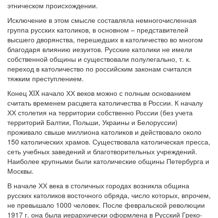
этническом происхождении.
Исключение в этом смысле составляла немногочисленная
группа русских католиков, в основном – представителей
высшего дворянства, перешедших в католичество во многом
благодаря влиянию иезуитов. Русские католики не имели
собственной общины и существовали полулегально, т. к.
переход в католичество по российским законам считался
тяжким преступлением.
Конец XIX начало ХХ веков можно с полным основанием
считать временем расцвета католичества в России. К началу
ХХ столетия на территории собственно России (без учета
территорий Балтии, Польши, Украины и Белоруссии)
проживало свыше миллиона католиков и действовало около
150 католических храмов. Существовала католическая пресса,
сеть учебных заведений и благотворительных учреждений.
Наиболее крупными были католические общины Петербурга и
Москвы.
В начале ХХ века в столичных городах возникла община
русских католиков восточного обряда, число которых, впрочем,
не превышало 1000 человек. После февральской революции
1917 г. она была иерархически оформлена в Русский Греко-