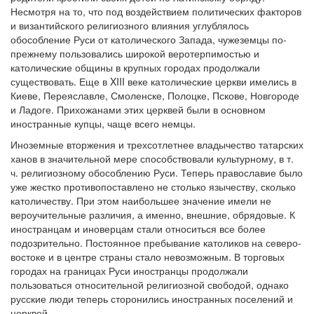
Несмотря на то, что под воздействием политических факторов
и византийского религиозного влияния углублялось
обособление Руси от католического Запада, чужеземцы по-
прежнему пользовались широкой веротерпимостью и
католические общины в крупных городах продолжали
существовать. Еще в XIII веке католические церкви имелись в
Киеве, Переяславле, Смоленске, Полоцке, Пскове, Новгороде
и Ладоге. Прихожанами этих церквей были в основном
иностранные купцы, чаще всего немцы.
Иноземные вторжения и трехсотлетнее владычество татарских
ханов в значительной мере способствовали культурному, в т.
ч. религиозному обособлению Руси. Теперь православие было
уже жестко противопоставлено не столько язычеству, сколько
католичеству. При этом наибольшее значение имели не
вероучительные различия, а именно, внешние, обрядовые. К
иностранцам и иноверцам стали относиться все более
подозрительно. Постоянное пребывание католиков на северо-
востоке и в центре страны стало невозможным. В торговых
городах на границах Руси иностранцы продолжали
пользоваться относительной религиозной свободой, однако
русские люди теперь сторонились иностранных поселений и
церквей.