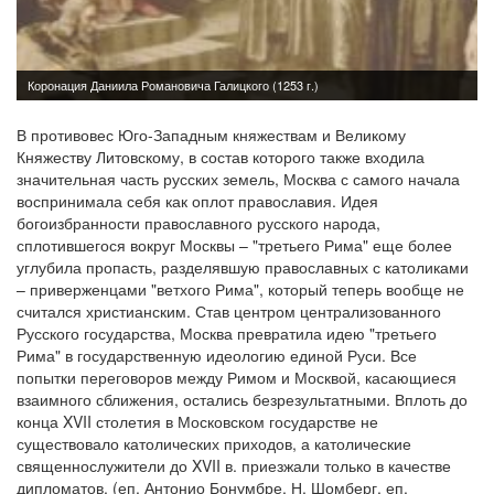
В противовес Юго-Западным княжествам и Великому
Княжеству Литовскому, в состав которого также входила
значительная часть русских земель, Москва с самого начала
воспринимала себя как оплот православия. Идея
богоизбранности православного русского народа,
сплотившегося вокруг Москвы – "третьего Рима" еще более
углубила пропасть, разделявшую православных с католиками
– приверженцами "ветхого Рима", который теперь вообще не
считался христианским. Став центром централизованного
Русского государства, Москва превратила идею "третьего
Рима" в государственную идеологию единой Руси. Все
попытки переговоров между Римом и Москвой, касающиеся
взаимного сближения, остались безрезультатными. Вплоть до
конца XVII столетия в Московском государстве не
существовало католических приходов, а католические
священнослужители до XVII в. приезжали только в качестве
дипломатов. (еп. Антонио Бонумбре, Н. Шомберг, еп.