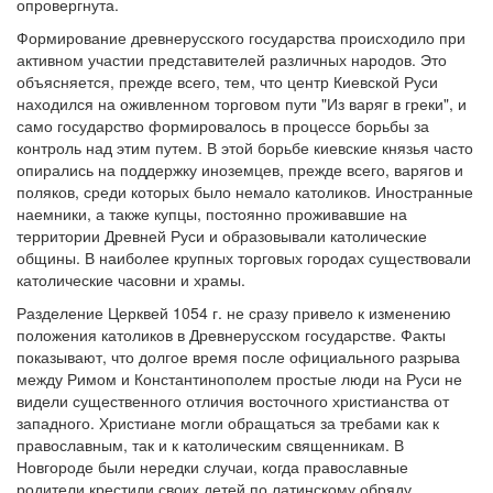
опровергнута.
Формирование древнерусского государства происходило при
Обратная связь
активном участии представителей различных народов. Это
mail@apologia.ru
объясняется, прежде всего, тем, что центр Киевской Руси
находился на оживленном торговом пути "Из варяг в греки", и
Отправить сообщение
само государство формировалось в процессе борьбы за
контроль над этим путем. В этой борьбе киевские князья часто
опирались на поддержку иноземцев, прежде всего, варягов и
Вход
поляков, среди которых было немало католиков. Иностранные
наемники, а также купцы, постоянно проживавшие на
территории Древней Руси и образовывали католические
общины. В наиболее крупных торговых городах существовали
католические часовни и храмы.
Разделение Церквей 1054 г. не сразу привело к изменению
положения католиков в Древнерусском государстве. Факты
показывают, что долгое время после официального разрыва
между Римом и Константинополем простые люди на Руси не
видели существенного отличия восточного христианства от
западного. Христиане могли обращаться за требами как к
православным, так и к католическим священникам. В
Новгороде были нередки случаи, когда православные
родители крестили своих детей по латинскому обряду.