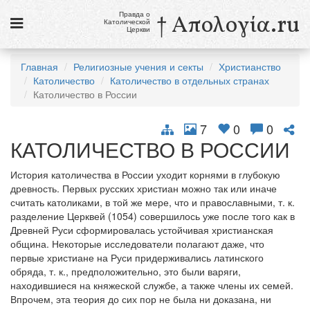
Правда о
† Απολογία.ru
Католической
Церкви
Статьи
Главная
Религиозные учения и секты
Христианство
Католичество
Католичество в отдельных странах
Новости
Католичество в России
Католики в России
7
0
0
Галерея
КАТОЛИЧЕСТВО В РОССИИ
Викторины
История католичества в России уходит корнями в глубокую
древность. Первых русских христиан можно так или иначе
Ссылки
считать католиками, в той же мере, что и православными, т. к.
разделение Церквей (1054) совершилось уже после того как в
Религиозные учения и секты, справочник
Древней Руси сформировалась устойчивая христианская
община. Некоторые исследователи полагают даже, что
первые христиане на Руси придерживались латинского
9 августа
обряда, т. к., предположительно, это были варяги,
Св. Тереза Бенедикта Креста, дева и мученица
находившиеся на княжеской службе, а также члены их семей.
Впрочем, эта теория до сих пор не была ни доказана, ни
см. календарь