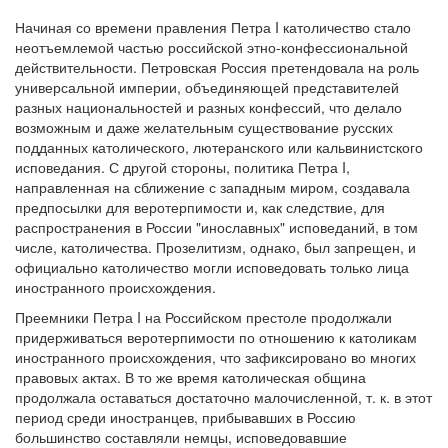
Начиная со времени правления Петра I католичество стало
неотъемлемой частью российской этно-конфессиональной
действительности. Петровская Россия претендовала на роль
универсальной империи, объединяющей представителей
разных национальностей и разных конфессий, что делало
возможным и даже желательным существование русских
подданных католического, лютеранского или кальвинистского
исповедания. С другой стороны, политика Петра I,
направленная на сближение с западным миром, создавала
предпосылки для веротерпимости и, как следствие, для
распространения в России "инославных" исповеданий, в том
числе, католичества. Прозелитизм, однако, был запрещен, и
официально католичество могли исповедовать только лица
иностранного происхождения.
Преемники Петра I на Российском престоле продолжали
придерживаться веротерпимости по отношению к католикам
иностранного происхождения, что зафиксировано во многих
правовых актах. В то же время католическая община
продолжала оставаться достаточно малочисленной, т. к. в этот
период среди иностранцев, прибывавших в Россию
большинство составляли немцы, исповедовавшие