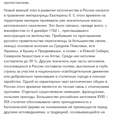
протестантизм.
Новый важный этап в развитии католичества в России начался
в правление императрицы Екатерины II. С этого времени на
территории империи проживали уже значительные массы
католического населения. Это было связано, прежде всего, с
манифестом от 4 декабря 1762 г., приглашавшего
иностранцев на жительство. Прибывшие по приглашению
русского правительства переселенцы (в большинстве своем,
немцы) основали колонии на Среднем Поволжье, юге
Украины, в Крыму и Предкавказье, а позже – в Южной Сибири,
Северном Казахстане и на Алтае. Среди них католики
составляли до 30 %. Другую значитель ную часть католиков,
поселившихся в России составили поляки, высланные в глубь
страны за участие в национально-освободительном движении
или добровольно приехавшие в столичные города в поисках
заработка. Одной из характерных черт католических общин в
России этого времени является их тесная связь с этническими
группами. Отдельно существовали немецкие, французские,
польские приходы. Большинство российских католиков XVIII –
XIX столетия обосновывали свою принадлежность к
Католической Церкви не пониманием её преимуществ перед
другими исповеданиями, а традицией, основывающейся на