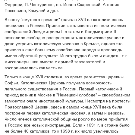
Феррери, П. Чентурионе, еп. Иоанн Скаренский, Антонио
Поссевино, Камулей и др.).
В эпоху "смутного времени" (начало XVII в.) католики вновь
появились в России. Принятие католичества из политических
соображений Лжедмитрием I, а затем и Лжедмитрием II
позволило свободно распространять католическое учение и
даже устроить католическую часовню в Кремле, однако это
привело к еще большему озлоблению народа и проповедь
имела обратный результат. Иного трудно было и ожидать, т.к.
миссионеры шли вместе с армией завоевателей и
воспринимались как часть ее.
Только в конце XVII столетия, во время регентства царевны
Софьи, Католическая Церковь получила возможность
легального существования в России. Первый католический
приход возник в Москве в "Немецкой слободе" – своеобразном
замкнутом очаге иностранной культуры. Несмотря на протесты
Православной Церкви, здесь в самом конце XVII века была
построена первая католическая часовня, а затем и церковь.
Число членов католической общины росло по мере прибытия
в Россию все новых иностранцев. Если к 1691 г. в стране было
не более 40 католиков, то к 1698 г. их число увеличилось