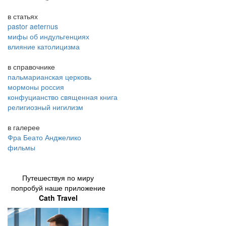
в статьях
pastor aeternus
мифы об индульгенциях
влияние католицизма
в справочнике
пальмарианская церковь
мормоны россия
конфуцианство священная книга
религиозный нигилизм
в галерее
Фра Беато Анджелико
фильмы
Путешествуя по миру
попробуй наше приложение
Cath Travel