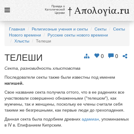
Правда о
† Απολογία.ru
Католической
Церкви
Статьи
Главная
Религиозные учения и секты
Секты
Секты
Нового времени
Русские секты нового времени
Новости
Хлысты
Телеши
Католики в России
ТЕЛЕШИ
0
0
Галерея
Секта, разновидность хлыстовства
Викторины
Последователи секты также были известны под именем
нагишей.
Ссылки
Свое название секта получила оттого, что в ее радениях все
Религиозные учения и секты, справочник
участвовали совершенно обнаженными ("телешом"), как
мужчины, так и женщины, поскольку ее члены считали себя
такими же безгрешными, как первые люди до грехопадения.
8 августа
Св. Доминик, священник
Данная секта была подобием древних
адамиан
, упоминаемых
в IV в. Епифанием Кипрским.
см. календарь