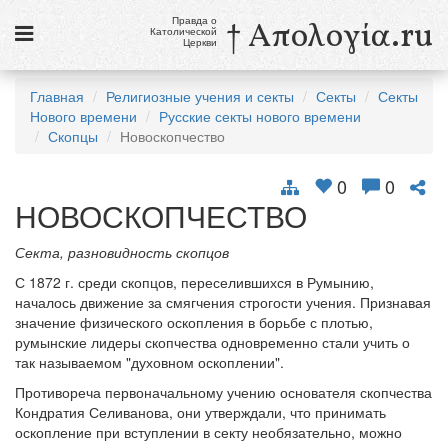
Правда о
† Απολογία.ru
Католической
Церкви
Статьи
Главная
Религиозные учения и секты
Секты
Секты
Нового времени
Русские секты нового времени
Новости
Скопцы
Новоскопчество
Католики в России
0
0
Галерея
НОВОСКОПЧЕСТВО
Викторины
Секта, разновидность скопцов
С 1872 г. среди скопцов, переселившихся в Румынию,
Ссылки
началось движение за смягчения строгости учения. Признавая
значение физического оскопления в борьбе с плотью,
Религиозные учения и секты, справочник
румынские лидеры скопчества одновременно стали учить о
так называемом "духовном оскоплении".
9 августа
Противореча первоначальному учению основателя скопчества
Св. Тереза Бенедикта Креста, дева и мученица
Кондратия Селиванова, они утверждали, что принимать
оскопление при вступлении в секту необязательно, можно
см. календарь