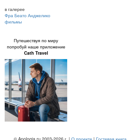
в галерее
Фра Беато Анджелико
фильмы
Путешествуя по миру
попробуй наше приложение
Cath Travel
© Apologia.ru 2003-2026 г. |
О проекте
|
Гостевая книга