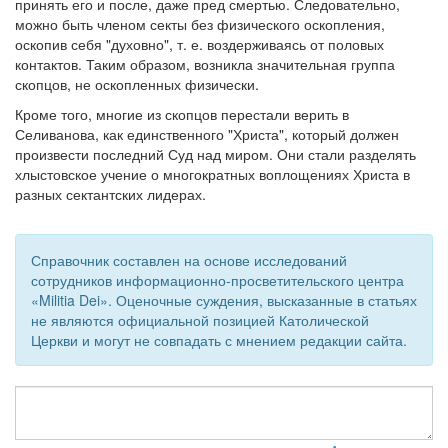
принять его и после, даже пред смертью. Следовательно,
можно быть членом секты без физического оскопления,
Обратная связь
оскопив себя "духовно", т. е. воздерживаясь от половых
контактов. Таким образом, возникла значительная группа
mail@apologia.ru
скопцов, не оскопленных физически.
Отправить сообщение
Кроме того, многие из скопцов перестали верить в
Селиванова, как единственного "Христа", который должен
произвести последний Суд над миром. Они стали разделять
Вход
хлыстовское учение о многократных воплощениях Христа в
разных сектантских лидерах.
Справочник составлен на основе исследований
сотрудников информационно-просветительского центра
«Militia Dei». Оценочные суждения, высказанные в статьях
не являются официальной позицией Католической
Церкви и могут не совпадать с мнением редакции сайта.