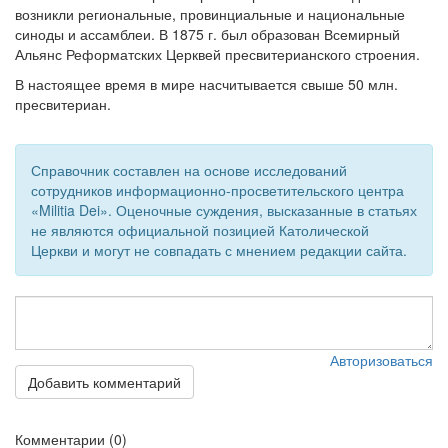
возникли региональные, провинциальные и национальные
синоды и ассамблеи. В 1875 г. был образован Всемирный
Обратная связь
Альянс Реформатских Церквей пресвитерианского строения.
mail@apologia.ru
В настоящее время в мире насчитывается свыше 50 млн.
пресвитериан.
Отправить сообщение
Вход
Справочник составлен на основе исследований
сотрудников информационно-просветительского центра
«Militia Dei». Оценочные суждения, высказанные в статьях
не являются официальной позицией Католической
Церкви и могут не совпадать с мнением редакции сайта.
Авторизоваться
Добавить комментарий
Комментарии (0)