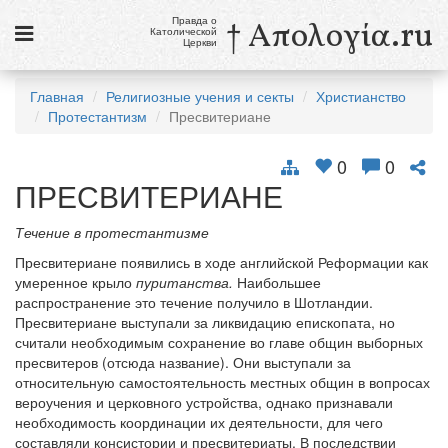
Правда о
† Απολογία.ru
Католической
Церкви
Статьи
Главная
Религиозные учения и секты
Христианство
Протестантизм
Пресвитериане
Новости
Католики в России
0
0
ПРЕСВИТЕРИАНЕ
Галерея
Течение в протестантизме
Викторины
Пресвитериане появились в ходе английской Реформации как
умеренное крыло
пуританства.
Наибольшее
Ссылки
распространение это течение получило в Шотландии.
Пресвитериане выступали за ликвидацию епископата, но
Религиозные учения и секты, справочник
считали необходимым сохранение во главе общин выборных
пресвитеров (отсюда название). Они выступали за
8 августа
относительную самостоятельность местных общин в вопросах
Св. Доминик, священник
вероучения и церковного устройства, однако признавали
необходимость координации их деятельности, для чего
см. календарь
составляли консистории и пресвитериаты. В последствии