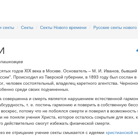
и секты
Секты
Секты Нового времени
Русские секты нового
И
 пашковцев
сятых годов XIX века в Москве. Основатель – М. И. Иванов, бывши
ссии". Происходил из Тверской губернии, в 1893 году был сослан в
ог, человек состоятельный, владелец каретного агентства. Чернон
обенно среди своих подчиненных.
а совершенна и смерть является нарушением естественной гармо
абсурдность, т. е. постичь гармонию и поверить в собственную бес
 воскрес, потому что не побоялся смерти и поверил в возможность
и не поняли учения Христа, которое осталось сокрытым для всех, 
то действительно смогут избежать физической смерти.
рез ее отрицание учение секты смыкается с идеями
христианской н