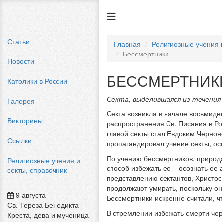
Статьи
Главная
Религиозные учения 
Бессмертники
Новости
БЕССМЕРТНИК
Католики в России
Секта, выделившаяся из течения
Галерея
Секта возникла в начале восьмиде
Викторины
распространения Св. Писания в Ро
главой секты стал Евдоким Чернон
Ссылки
пропагандировал учение секты, ос
По учению бессмертников, природ
Религиозные учения и
способ избежать ее – осознать ее 
секты, справочник
представлению сектантов, Христос
продолжают умирать, поскольку он
9 августа
Бессмертники искренне считали, ч
Св. Тереза Бенедикта
В стремлении избежать смерти че
Креста, дева и мученица