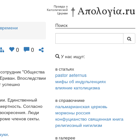
Правда о
† Απολογία.ru
Католической
Церкви
Поиск
 времени
0
0
У нас ищут:
в статьях
й сотрудник "Общества
pastor aeternus
 Ериван. Впоследствии
мифы об индульгенциях
ог успешно
влияние католицизма
нии. Единственный
в справочнике
смертность. Согласно
пальмарианская церковь
 воскресения. Люди
мормоны россия
кроме членов секты.
конфуцианство священная книга
религиозный нигилизм
ауки
.
в галерее