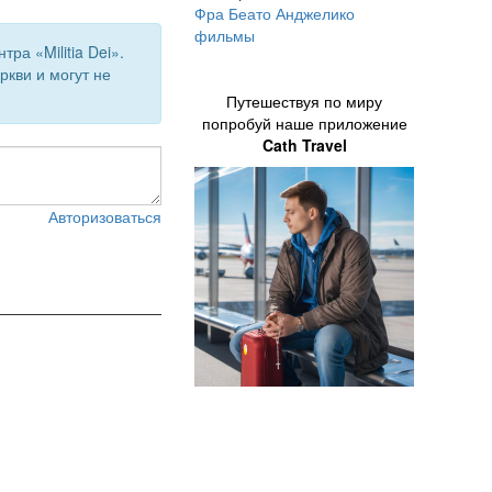
Фра Беато Анджелико
фильмы
а «Militia Dei».
кви и могут не
Путешествуя по миру
попробуй наше приложение
Cath Travel
Авторизоваться