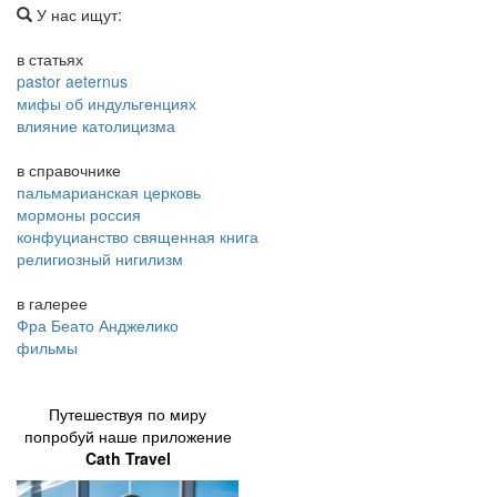
У нас ищут:
в статьях
pastor aeternus
мифы об индульгенциях
влияние католицизма
в справочнике
пальмарианская церковь
мормоны россия
конфуцианство священная книга
религиозный нигилизм
в галерее
Фра Беато Анджелико
фильмы
Путешествуя по миру
попробуй наше приложение
Cath Travel