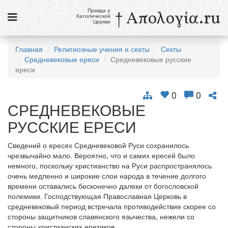
Правда о
† Απολογία.ru
Католической
Церкви
Статьи
Главная
Религиозные учения и секты
Секты
Средневековые ереси
Средневековые русские
Новости
ереси
Католики в России
0
0
Галерея
СРЕДНЕВЕКОВЫЕ
РУССКИЕ ЕРЕСИ
Викторины
Ссылки
Сведений о ересях Средневековой Руси сохранилось
чрезвычайно мало. Вероятно, что и самих ересей было
Религиозные учения и секты, справочник
немного, поскольку христианство на Руси распространялось
очень медленно и широкие слои народа в течение долгого
времени оставались бесконечно далеки от богословской
6 августа
полемики. Господствующая Православная Церковь в
Преображение Господне
средневековый период встречала противодействие скорее со
стороны защитников славянского язычества, нежели со
см. календарь
стороны христианских еретиков.