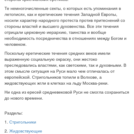
Те немногочисленные секты, о которых есть упоминания в
Обратная связь
летописях, как и еретические течения Западной Европы,
mail@apologia.ru
носили характер народного протеста против притеснений со
стороны властей и высшего духовенства. Все эти течения
Отправить сообщение
отрицали церковную иерархию, таинства и вообще
необходимость посредничества в отношениях между Богом и
человеком.
Вход
Поскольку еретические течения средних веков имели
выраженную социальную окраску, они жестоко
преследовались властями, как светскими, так и духовными. В
этом смысле ситуация на Руси мало чем отличалась от
европейской. Стригольников топили в Волхове, а
жидовствующих жгли в клетках на льду Москва-реки.
Ни одна из ересей средневековой Руси не смогла сохраниться
до нового времени.
Разделы:
1.
Стригольники
2.
Жидовствующие