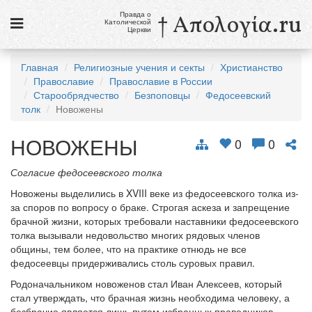
Правда о
† Απολογία.ru
Католической
Церкви
Статьи
Главная
Религиозные учения и секты
Христианство
Православие
Православие в России
Новости
Старообрядчество
Безпоповцы
Федосеевский
толк
Новожены
Католики в России
НОВОЖЕНЫ
Галерея
0
0
Викторины
Согласие федосеевского толка
Новожены выделились в XVIII веке из федосеевского толка из-
Ссылки
за споров по вопросу о браке. Строгая аскеза и запрещение
брачной жизни, которых требовали наставники федосеевского
Религиозные учения и секты, справочник
толка вызывали недовольство многих рядовых членов
общины, тем более, что на практике отнюдь не все
9 августа
федосеевцы придерживались столь суровых правил.
Св. Тереза Бенедикта Креста, дева и мученица
Родоначальником новоженов стал Иван Алексеев, который
стал утверждать, что брачная жизнь необходима человеку, а
см. календарь
безбрачие является лишь путем избранных праведников,