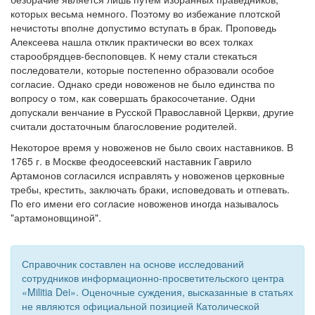
которых весьма немного. Поэтому во избежание плотской
Обратная связь
нечистоты вполне допустимо вступать в брак. Проповедь
Алексеева нашла отклик практически во всех толках
mail@apologia.ru
старообрядцев-беспоповцев. К нему стали стекаться
последователи, которые постепенно образовали особое
Отправить сообщение
согласие. Однако среди новоженов не было единства по
вопросу о том, как совершать бракосочетание. Одни
Вход
допускали венчание в Русской Православной Церкви, другие
считали достаточным благословение родителей.
Некоторое время у новоженов не было своих наставников. В
1765 г. в Москве феодосеевский наставник Гаврило
Артамонов согласился исправлять у новоженов церковные
требы, крестить, заключать браки, исповедовать и отпевать.
По его имени его согласие новоженов иногда называлось
"артамоновщиной".
Справочник составлен на основе исследований
сотрудников информационно-просветительского центра
«Militia Dei». Оценочные суждения, высказанные в статьях
не являются официальной позицией Католической