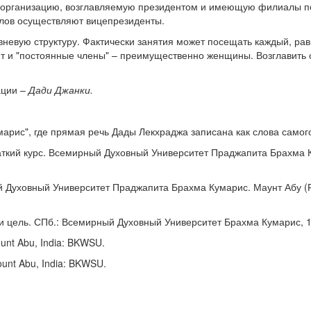
 организацию, возглавляемую президентом и имеющую филиалы п
лов осуществляют вицепрезиденты.
невую структуру. Фактически занятия может посещать каждый, равн
т и "постоянные члены" – преимущественно женщины. Возглавить
ации –
Дади Джанки.
марис", где прямая речь Дады Лекхраджа записана как слова самог
раткий курс. Всемирный Духовный Университет Праджапита Брахма 
 Духовный Университет Праджапита Брахма Кумарис. Маунт Абу (
и цель. СПб.: Всемирный Духовный Университет Брахма Кумарис, 1
ount Abu, India: BKWSU.
ount Abu, India: BKWSU.