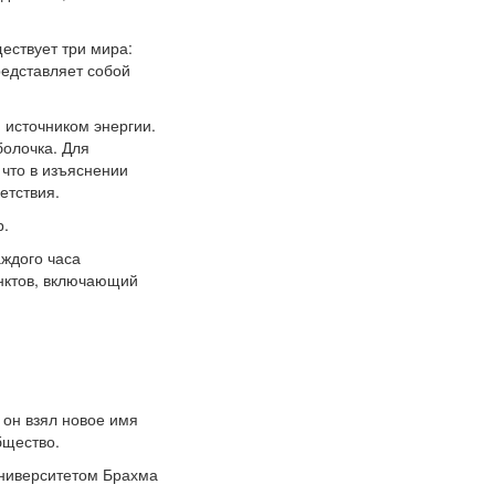
ествует три мира:
редставляет собой
 источником энергии.
болочка. Для
 что в изъяснении
етствия.
р.
аждого часа
унктов, включающий
 он взял новое имя
бщество.
 Университетом Брахма