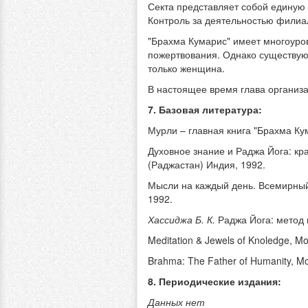
Секта представляет собой единую
Контроль за деятельностью филиа
"Брахма Кумарис" имеет многоуров
пожертвования. Однако существую
только женщина.
В настоящее время глава организ
7. Базовая литература:
Мурли – главная книга "Брахма Ку
Духовное знание и Раджа Йога: к
(Раджастан) Индия, 1992.
Мысли на каждый день. Всемирный
1992.
Хассиджа Б. К.
Раджа Йога: метод 
Meditation & Jewels of Knoledge, M
Brahma: The Father of Humanity, M
8. Периодические издания:
Данных нет