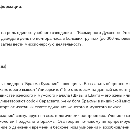
нформации:
 на роль единого учебного заведения – "Всемирного Духовного Уни
 дважды в день по полтора часа в больших группах (до 300 человек
а затем вести миссионерскую деятельность.
зм)
х лидеров "Брахма Кумарис" – женщины. Возглавить общество мо
, из которого вышел "Университет" (но с которым на данный момент
динстве женского и мужского начала (Шивы и Шакти – его жены или 
олицетворяют собой Сарасвати, жену бога Брахмы в индийской миф
вторяют извечный сюжет единения женского и мужского начала.
Кумарис" спекулирует на эсхатологических настроениях. Учение о к
смологии Праджапита Брахмы. Эта теория по-новому интерпретиру
ение о движении времени и бесконечном умирании и возобновлени