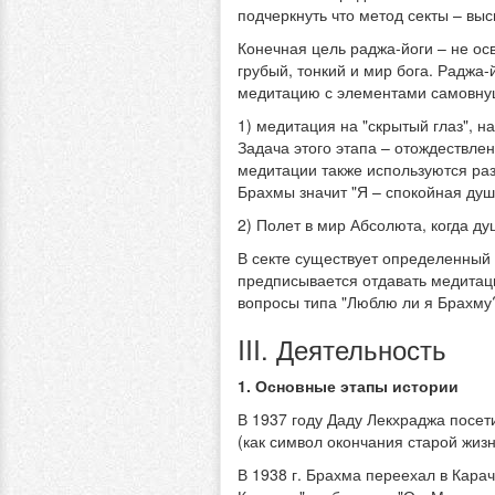
подчеркнуть что метод секты – выс
Конечная цель раджа-йоги – не ос
грубый, тонкий и мир бога. Раджа
медитацию с элементами самовнуш
1) медитация на "скрытый глаз", 
Задача этого этапа – отождествлен
медитации также используются раз
Брахмы значит "Я – спокойная душ
2) Полет в мир Абсолюта, когда д
В секте существует определенный 
предписывается отдавать медитац
вопросы типа "Люблю ли я Брахму?
III. Деятельность
1. Основные этапы истории
В 1937 году Даду Лекхраджа посет
(как символ окончания старой жиз
В 1938 г. Брахма переехал в Кара