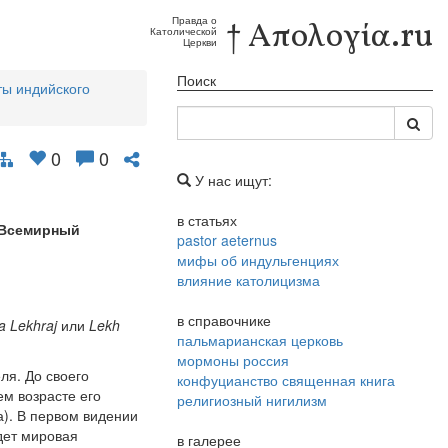
Правда о
† Απολογία.ru
Католической
Церкви
Поиск
ты индийского
0
0
У нас ищут:
в статьях
Всемирный
pastor aeternus
мифы об индульгенциях
влияние католицизма
в справочнике
a Lekhraj
или
Lekh
пальмарианская церковь
мормоны россия
ля. До своего
конфуцианство священная книга
м возрасте его
религиозный нигилизм
а). В первом видении
йдет мировая
в галерее