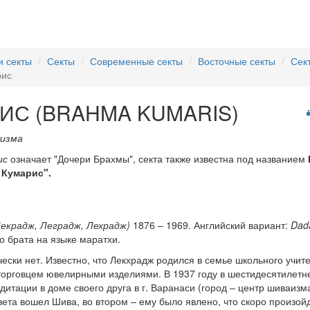
и секты
Секты
Современные секты
Восточные секты
Сек
рис
ИС (BRAHMA KUMARIS)
уизма
ис
означает "Дочери Брахмы", секта также известна под названием
 Кумарис".
Лекрадж, Леградж, Лехрадж)
1876 – 1969. Английский вариант:
Dad
о брата на языке маратхи.
ески нет. Известно, что Лекхрадж родился в семье школьного учите
орговцем ювелирными изделиями. В 1937 году в шестидесятилетне
итации в доме своего друга в г. Варанаси (город – центр шиваизм
света вошел Шива, во втором – ему было явлено, что скоро произо