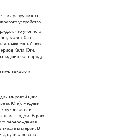
е – их разрушитель.
ирового устройства.
рждал, что учение о
 Бог, может быть
я точка света", как
 период Кали Юги,
нисшедший бог наряду
авить верных и
Один мировой цикл
(Трета Юга), медный
к духовности и,
ледние – адом. В раю
вого перерождения
д власть материи. В
мы, существовала