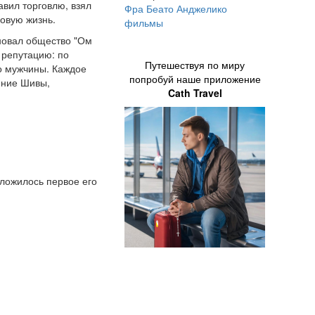
авил торговлю, взял
Фра Беато Анджелико
новую жизнь.
фильмы
сновал общество "Ом
 репутацию: по
Путешествуя по миру
го мужчины. Каждое
попробуй наше приложение
ение Шивы,
Cath Travel
сложилось первое его