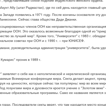
", представлявшее собой подобие индуистского женского ордена.
 Маунт Абу (штат Раджастан), где по сей день находится главный це
 Западе появились в 1971 году. После кончины основателя эту д
Манмохини. Сейчас глава общества Дади Джанки.
ассоциированных членов ООН как неправительственная организация
рмации ООН. Это оказалось возможным благодаря одной из "при
ство за лучший мир". Кроме того, "Университет" с 1983 г. облада
циальном советах при ООН и с 1990 г. – при ЮНИСЕФ.
шмани, руководительница администрации "университета", была уд
Кумарис" проник в 1989 г.
 заявляет о себе как о неполитической и нерелигиозной организац
ываемые Всемирные конференции мира. Секта делает акцент, прежд
уя на ценностях, которые сейчас так популярны: мир во всем мир
Под лозунгами мира и духовности кроется учение о "Золотом веке"
твенные образовательные программы. Само ее название является
в горах. Последователи секты верят, что там находится место конц