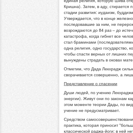
единая религия, которую Шива отк
Кришна). Затем, в аду, стирается
стадии развития: иудаизм, буддизм,
Утверждается, что в конце железн
последовавшие за ним, не перерож
возрождаются до 84 раз – до исте
катастрофа, когда гибнет все челов
стал браминами (последователями 
одна религия, одно государство, 
чтобы спасти верных от лишних пер
вынуждены страдать в оковах мат
Отметим, что Дада Лекхрадж сильн
сворачивается совершенно, а лишь
Представление о спасении
Души людей, по учению Лекхраджа,
энергии). Живут они по законам к
этом моменте теории Дады, по вид
учение не предусматривает.
Средством самосовершенствования
практика, которая приносит "больш
классической раджа-йоги: в ней н