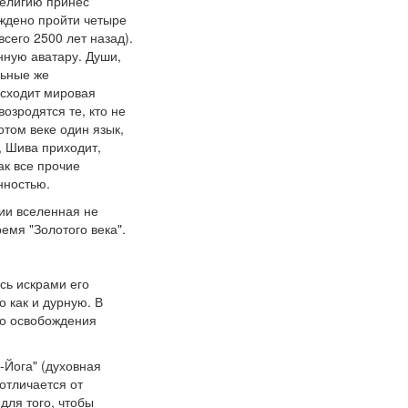
религию принес
уждено пройти четыре
всего 2500 лет назад).
нную аватару. Души,
льные же
исходит мировая
возродятся те, кто не
отом веке один язык,
, Шива приходит,
ак все прочие
нностью.
рии вселенная не
емя "Золотого века".
сь искрами его
 как и дурную. В
го освобождения
Йога" (духовная
 отличается от
для того, чтобы