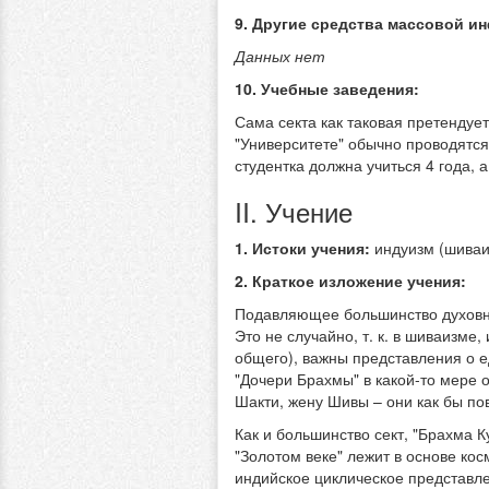
9. Другие средства массовой и
Данных нет
10. Учебные заведения:
Сама секта как таковая претендует
"Университете" обычно проводятся
студентка должна учиться 4 года, 
II. Учение
1. Истоки учения:
индуизм (шиваи
2. Краткое изложение учения:
Подавляющее большинство духовны
Это не случайно, т. к. в шиваизме
общего), важны представления о е
"Дочери Брахмы" в какой-то мере 
Шакти, жену Шивы – они как бы по
Как и большинство сект, "Брахма 
"Золотом веке" лежит в основе ко
индийское циклическое представл