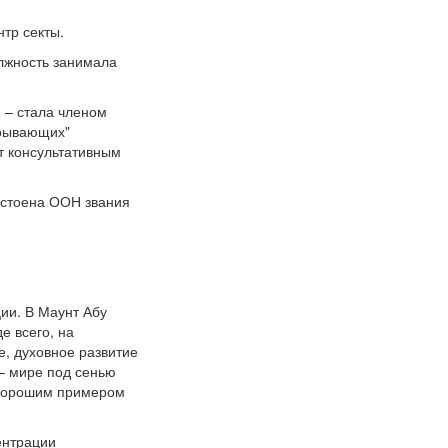
нтр секты.
олжность занимала
 – стала членом
крывающих"
ет консультативным
остоена ООН звания
ии. В Маунт Абу
е всего, на
е, духовное развитие
 – мире под сенью
 хорошим примером
ентрации