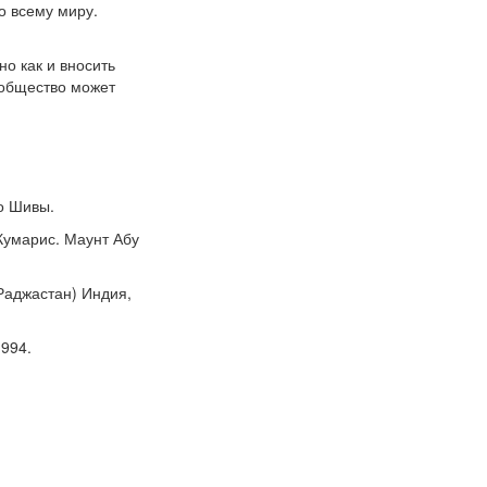
о всему миру.
о как и вносить
 общество может
о Шивы.
Кумарис. Маунт Абу
Раджастан) Индия,
994.