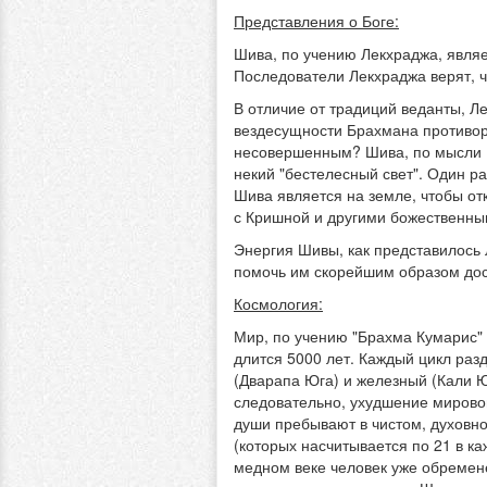
Представления о Боге:
Шива, по учению Лекхраджа, являе
Последователи Лекхраджа верят, ч
В отличие от традиций веданты, Л
вездесущности Брахмана противореч
несовершенным? Шива, по мысли Бр
некий "бестелесный свет". Один ра
Шива является на земле, чтобы от
с Кришной и другими божественны
Энергия Шивы, как представилось Л
помочь им скорейшим образом дост
Космология:
Мир, по учению "Брахма Кумарис" 
длится 5000 лет. Каждый цикл разд
(Дварапа Юга) и железный (Кали Ю
следовательно, ухудшение мирово
души пребывают в чистом, духовно
(которых насчитывается по 21 в ка
медном веке человек уже обремен