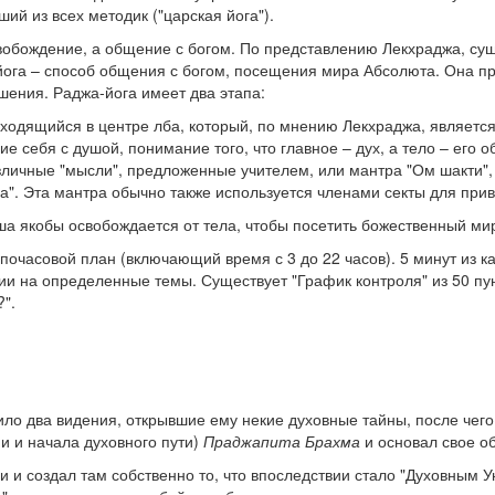
ший из всех методик ("царская йога").
вобождение, а общение с богом. По представлению Лекхраджа, сущ
-йога – способ общения с богом, посещения мира Абсолюта. Она п
ения. Раджа-йога имеет два этапа:
находящийся в центре лба, который, по мнению Лекхраджа, является
ие себя с душой, понимание того, что главное – дух, а тело – его о
личные "мысли", предложенные учителем, или мантра "Ом шакти",
а". Эта мантра обычно также используется членами секты для прив
уша якобы освобождается от тела, чтобы посетить божественный ми
почасовой план (включающий время с 3 до 22 часов). 5 минут из к
ии на определенные темы. Существует "График контроля" из 50 п
".
ило два видения, открывшие ему некие духовные тайны, после чего
ни и начала духовного пути)
Праджапита Брахма
и основал свое о
чи и создал там собственно то, что впоследствии стало "Духовным