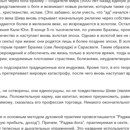
рыл через бога Брахму – создателя мира (5000 лет назад единую 
 представление о боге и возникают новые религии, которым также с
 христианство, ислам. (Это забавно, если учесть, что "ад" начался 
ого века Шива вновь открывает изначальную религию через собстве
даются более в железном веке, но возрождаются в золотом. Оста
чения Кали Юги. В конце 5-го тысячелетия, по учению Брахмы, про
ечество и наступает вновь золотая эпоха. Однако в золотой век не 
секты) при жизни: они родятся лишь в более поздние эпохи. В зол
которым правят Брахма (сам Лекхрадж) и Сарасвати. Таким образом
ерождений и обеспечить им жизнь только в золотое время, тогда к
ерии, изнуряемые плотскими страстями, болезнями, неудовлетворе
о подсократил традиционные юги индуизма. Кроме того, в его тео
 претерпевает мировую катастрофу, после чего вновь наступает вр
 не сотворены, они единосущны, но не тождественны Шиве (являя
армы. Положительную карму, как капитал, можно преумножить, равно
имому, сказалась его профессия торговца. Никакого окончательно
 и основным методом духовной практики провозглашается "Раджа-
ую прибыль, доход"). Причем, "Раджа-йога", практикуемая в секте,
ет телесных и дыхательных упражнений. Это название используется 