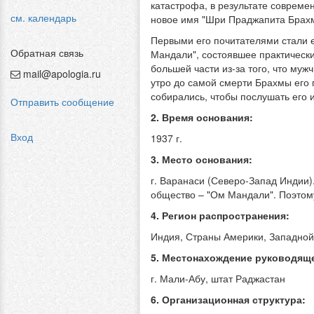
катастрофа, в результате современ
см. календарь
новое имя "Шри Праджапита Брахма
Первыми его почитателями стали е
Обратная связь
Мандали", состоявшее практически
большей части из-за того, что му
mail@apologia.ru
утро до самой смерти Брахмы его 
собирались, чтобы послушать его
Отправить сообщение
2. Время основания:
Вход
1937 г.
3. Место основания:
г. Варанаси (Северо-Запад Индии).
общество – "Ом Мандали". Поэтом
4. Регион распространения:
Индия, Страны Америки, Западной
5. Местонахождение руководяще
г. Мали-Абу, штат Раджастан
6. Организационная структура: