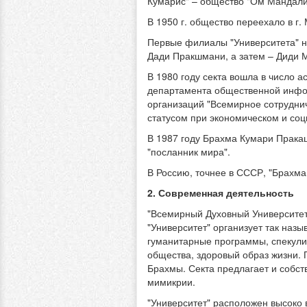
Кумарис" – общество "Ом Мандали
В 1950 г. общество переехало в г.
Первые филиалы "Университета" на
Дади Пракшмани, а затем – Диди 
В 1980 году секта вошла в число 
департамента общественной инфо
организаций "Всемирное сотрудниче
статусом при экономическом и со
В 1987 году Брахма Кумари Прака
"посланник мира".
В Россию, точнее в СССР, "Брахма 
2. Современная деятельность
"Всемирный Духовный Университет"
"Университет" организует так наз
гуманитарные программы, спекулир
общества, здоровый образ жизни. 
Брахмы. Секта предлагает и собс
мимикрии.
"Университет" расположен высоко 