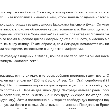
тся верховным богом. Он – создатель прочих божеств, мира и он ж
то Шива воплотился именно в нем, чтобы начать создание нового м
екхрадж отрицает вездесущность Брахмана (высшего Духа). Он утве
иво, т. к. оно не объясняет существование зла. Как мир, где есть
ахмы, обитает в "брахмалоке" (на некой планете) как "сознательна
з во время мирового цикла (который длится 5000 лет), а именно в
крыть миру истину. Таким образом, сам Лекхрадж почитается как 
ми аватарами, известными в индийской мифологии.
екхраджу в видении в 1937 г., вошла в его тело, чтобы он мог наст
игнуть "Золотого века".
развивается по циклам, в которых события повторяют друг друга. 
елен на 4 эпохи по 1250 лет: золотой век (Сат Юга), серебряный 
га). На протяжении мирового цикла происходит постепенный упадо
го состояния. Первые две эпохи Дада Лекхрадж называл раем, пос
м состоянии, тела их легки и они без труда их сбрасывают для но
ждую югу). Затем постепенно они теряют свободу: дух попадает по
ен узами брака и семьи. Изначально, по мнению Праджапита Брах