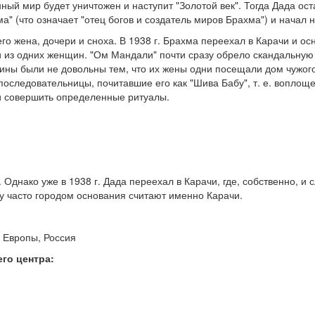
ный мир будет уничтожен и наступит "Золотой век". Тогда Дада ост
" (что означает "отец богов и создатель миров Брахма") и начал 
го жена, дочери и сноха. В 1938 г. Брахма переехал в Карачи и о
 из одних женщин. "Ом Мандали" почти сразу обрело скандальную
жчины были не довольны тем, что их жены одни посещали дом чужо
последовательницы, почитавшие его как "Шива Бабу", т. е. воплощ
 и совершить определенные ритуалы.
 Однако уже в 1938 г. Дада переехал в Карачи, где, собственно, и 
у часто городом основания считают именно Карачи.
 Европы, Россия
го центра: