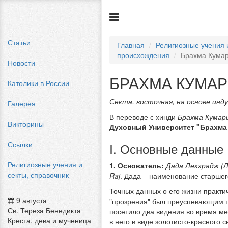
Статьи
Главная
Религиозные учения 
происхождения
Брахма Кума
Новости
БРАХМА КУМАР
Католики в России
Секта, восточная, на основе инд
Галерея
В переводе с хинди
Брахма Кумар
Викторины
Духовный Университет "Брахма
Ссылки
I. Основные данные
Религиозные учения и
1. Основатель:
Дада Лекхрадж (
секты, справочник
Raj
. Дада – наименование старшег
Точных данных о его жизни практич
9 августа
"прозрения" был преуспевающим т
Св. Тереза Бенедикта
посетило два видения во время мед
Креста, дева и мученица
в него в виде золотисто-красного 