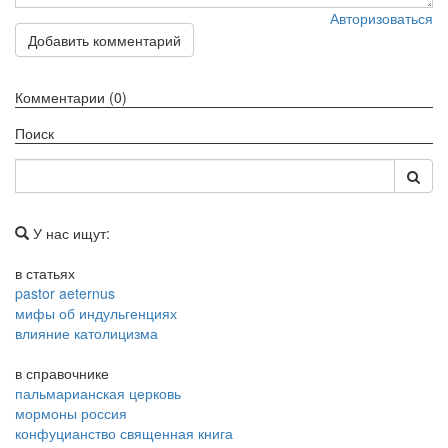
Авторизоваться
Обратная связь
Добавить комментарий
mail@apologia.ru
Комментарии (0)
Отправить сообщение
Поиск
Вход
У нас ищут:
в статьях
pastor aeternus
мифы об индульгенциях
влияние католицизма
в справочнике
пальмарианская церковь
мормоны россия
конфуцианство священная книга