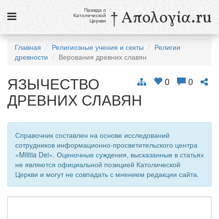
Правда о
† Απολογία.ru
Католической
Церкви
Статьи
Главная
Религиозные учения и секты
Религии
древности
Верования древних славян
Новости
ЯЗЫЧЕСТВО
Католики в России
0
0
ДРЕВНИХ СЛАВЯН
Галерея
Викторины
Справочник составлен на основе исследований
Ссылки
сотрудников информационно-просветительского центра
«Militia Dei». Оценочные суждения, высказанные в статьях
Религиозные учения и секты, справочник
не являются официальной позицией Католической
Церкви и могут не совпадать с мнением редакции сайта.
8 августа
Св. Доминик, священник
см. календарь