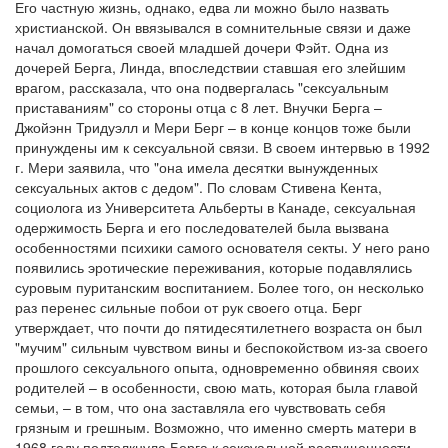
Его частную жизнь, однако, едва ли можно было назвать
христианской. Он ввязывался в сомнительные связи и даже
начал домогаться своей младшей дочери Фэйт. Одна из
дочерей Берга, Линда, впоследствии ставшая его злейшим
врагом, рассказала, что она подвергалась "сексуальным
приставаниям" со стороны отца с 8 лет. Внучки Берга –
Джойэнн Тридуэлл и Мери Берг – в конце концов тоже были
принуждены им к сексуальной связи. В своем интервью в 1992
г. Мери заявила, что "она имела десятки вынужденных
сексуальных актов с дедом". По словам Стивена Кента,
социолога из Университета Альберты в Канаде, сексуальная
одержимость Берга и его последователей была вызвана
особенностями психики самого основателя секты. У него рано
появились эротические переживания, которые подавлялись
суровым пуританским воспитанием. Более того, он несколько
раз перенес сильные побои от рук своего отца. Берг
утверждает, что почти до пятидесятилетнего возраста он был
"мучим" сильным чувством вины и беспокойством из-за своего
прошлого сексуального опыта, одновременно обвиняя своих
родителей – в особенности, свою мать, которая была главой
семьи, – в том, что она заставляла его чувствовать себя
грязным и грешным. Возможно, что именно смерть матери в
1968 году подтолкнула Берга к сексуальной распущенности.