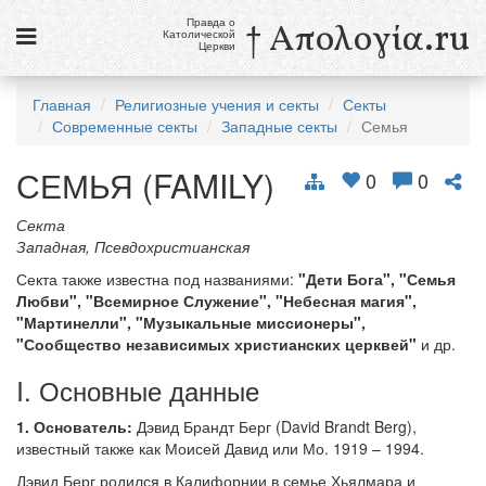
Правда о
† Απολογία.ru
Католической
Церкви
Статьи
Главная
Религиозные учения и секты
Секты
Современные секты
Западные секты
Семья
Новости
СЕМЬЯ (FAMILY)
Католики в России
0
0
Галерея
Секта
Западная, Псевдохристианская
Викторины
Секта также известна под названиями:
"Дети Бога", "Семья
Любви", "Всемирное Служение", "Небесная магия",
Ссылки
"Мартинелли", "Музыкальные миссионеры",
"Сообщество независимых христианских церквей"
и др.
Религиозные учения и секты, справочник
I. Основные данные
10 августа
Св. Лаврентий, диакон и мученик
1. Основатель:
Дэвид Брандт Берг (David Brandt Berg),
известный также как Моисей Давид или Мо. 1919 – 1994.
см. календарь
Дэвид Берг родился в Калифорнии в семье Хьялмара и