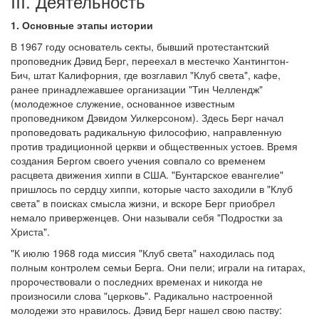
III. Деятельность
1. Основные этапы истории
В 1967 году основатель секты, бывший протестантский
проповедник Дэвид Берг, переехал в местечко Хантингтон-
Бич, штат Калифорния, где возглавил "Клуб света", кафе,
ранее принадлежавшее организации "Тин Челлендж"
(молодежное служение, основанное известным
проповедником Дэвидом Уилкерсоном). Здесь Берг начал
проповедовать радикальную философию, направленную
против традиционной церкви и общественных устоев. Время
создания Бергом своего учения совпало со временем
расцвета движения хиппи в США. "Бунтарское евангелие"
пришлось по сердцу хиппи, которые часто заходили в "Клуб
света" в поисках смысла жизни, и вскоре Берг приобрел
немало приверженцев. Они называли себя "Подростки за
Христа".
"К июлю 1968 года миссия "Клуб света" находилась под
полным контролем семьи Берга. Они пели; играли на гитарах,
пророчествовали о последних временах и никогда не
произносили слова "церковь". Радикально настроенной
молодежи это нравилось. Дэвид Берг нашел свою паству: