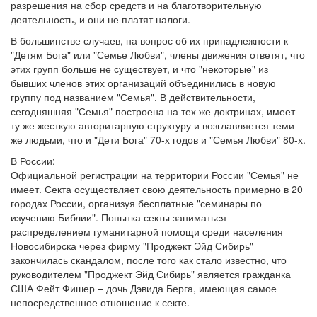
разрешения на сбор средств и на благотворительную
деятельность, и они не платят налоги.
В большинстве случаев, на вопрос об их принадлежности к
"Детям Бога" или "Семье Любви", члены движения ответят, что
этих групп больше не существует, и что "некоторые" из
бывших членов этих организаций объединились в новую
группу под названием "Семья". В действительности,
сегодняшняя "Семья" построена на тех же доктринах, имеет
ту же жесткую авторитарную структуру и возглавляется теми
же людьми, что и "Дети Бога" 70-х годов и "Семья Любви" 80-х.
В России:
Официальной регистрации на территории России "Семья" не
имеет. Секта осуществляет свою деятельность примерно в 20
городах России, организуя бесплатные "семинары по
изучению Библии". Попытка секты заниматься
распределением гуманитарной помощи среди населения
Новосибирска через фирму "Проджект Эйд Сибирь"
закончилась скандалом, после того как стало известно, что
руководителем "Проджект Эйд Сибирь" является гражданка
США Фейт Фишер – дочь Дэвида Берга, имеющая самое
непосредственное отношение к секте.