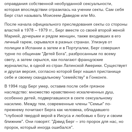
оправдания собственной необузданной сексуальности,
которая впоследствии отразилась на учении секты. Сам себя
Берг стал называть Моисеем-Давидом или Мо.
После начала официального преследования секты со стороны
властей в 1978 – 1979 гг., Берг вместе со своей второй женой
Марией, дочерьми и рядом женщин, также входивших в его
личный гарем, скрывался в разных странах. Улизнув от
полиции в Испании а затем и в Португалии, Берг совершил
турне по общинам "Детей Бога", разбросанным по всему
свету, а затем скрылся, как полагают французские
журналисты, в одной из стран Латинской Америки. Существует
и другая версия, согласно которой Берг нашел пристанище
себе и своему скандальному "семейству" в Гонконге.
В 1994 году Берг умер, оставив после себя грязное
наследство: множество нравственно искалеченных душ,
особенно детей, подвергавшихся в секте сексуальному
насилию. Между тем, современные члены "Семьи" по-
прежнему почитают Берга как человека, обладавшего
"глубокой твердой верой в Иисуса и любовью к Богу и своим
ближним". Они говорят: "Дэвид Берг – это пророк для нас, но
пророк, который иногда ошибался".