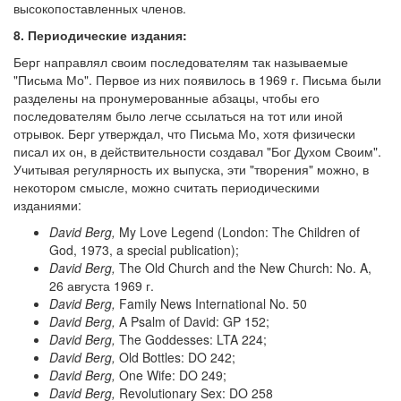
высокопоставленных членов.
8. Периодические издания:
Берг направлял своим последователям так называемые
"Письма Мо". Первое из них появилось в 1969 г. Письма были
разделены на пронумерованные абзацы, чтобы его
последователям было легче ссылаться на тот или иной
отрывок. Берг утверждал, что Письма Мо, хотя физически
писал их он, в действительности создавал "Бог Духом Своим".
Учитывая регулярность их выпуска, эти "творения" можно, в
некотором смысле, можно считать периодическими
изданиями:
David Berg,
My Love Legend (London: The Children of
God, 1973, a special publication);
David Berg,
The Old Church and the New Church: No. A,
26 августа 1969 г.
David Berg,
Family News International No. 50
David Berg,
A Psalm of David: GP 152;
David Berg,
The Goddesses: LTA 224;
David Berg,
Old Bottles: DO 242;
David Berg,
One Wife: DO 249;
David Berg,
Revolutionary Sex: DO 258