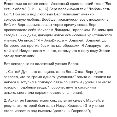
Евангелия на почве секса. Известный христианский тезис "Бог
есть любовь" (
1 Ин. 4, 16
) Берг переиначил так: "Любовь есть
Бог". При этом под любовью Берг понимает именно
сексуальную любовь. Вообще, практически все отношения в
Библии Берг рассматривает через призму секса. Берг
провозгласил себя Моисеем-Давидом, "пророком" Божиим для
сегодняшних дней, дающим новое осмысление христианского
учения. Он писал: "Я – Акваpиус, я – Водолей, Водолей, до
Которого все прочие были только образами. Я Аквариус – это
мой век! Иисус сказал мне это, потому что я несу воду Жизни
этому поколению".
Вот некоторые из положений учения Берга:
1. Святой Дух – это женщина, жена Бога Отца (Берг даже
заявлял, что во время одного "духовного" опыта он взошел на
небеса и вступил в половую связь со Святым Духом. Он часто
говорил подобные вещи, "пророчествуя" в состоянии
алкогольного или наркотического опьянения);
2. Архангел Гавриил имел сексуальную связь с Марией, в
результате которой был зачат Иисус Христос. (Это учение
стало известно под именем "доктрины Гавриила");