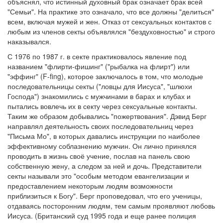
объяснял, что истинный духовный брак означает брак всей
"Семьи". На практике это означало, что все должны "делиться"
всем, включая мужей и жен. Отказ от сексуальных контактов с
любым из членов секты объявлялся "бездуховностью" и строго
наказывался.
С 1976 по 1987 г. в секте практиковалось явление под
названием "флирти-фишинг" ("рыбалка на флирт") или
"эффинг" (F-fing), которое заключалось в том, что молодые
последовательницы секты ("ловцы для Иисуса", "шлюхи
Господа") знакомились с мужчинами в барах и клубах и
пытались вовлечь их в секту через сексуальные контакты.
Таким же образом добывались "пожертвования". Дэвид Берг
направлял деятельность своих последовательниц через
"Письма Мо", в которых давались инструкции по наиболее
эффективному соблазнению мужчин. Он лично принялся
проводить в жизнь своё учение, послав на панель свою
собственную жену, а следом за ней и дочь. Представители
секты называли это "особым методом евангелизации и
предоставлением некоторым людям возможности
приблизиться к Богу". Берг проповедовал, что его ученицы,
отдаваясь посторонним людям, тем самым проявляют любовь
Иисуса. (Британский суд 1995 года и еще ранее полиция