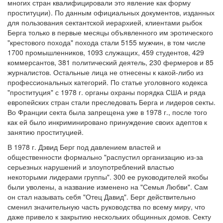
многих стран квалифицировали это явление как форму
проституции). По данным официальных документов, изданных
для пользования сектантской иерархией, клиентами рыбок
Берга только в первые месяцы объявленного им эротического
"крестового похода" похода стали 5155 мужчин, в том числе
1700 промышленников, 1093 служащих, 459 студентов, 429
коммерсантов, 381 политический деятель, 230 фермеров и 85
журналистов. Остальные лица не отнесены к какой-либо из
профессиональных категорий. По статье уголовного кодекса
"проституция" с 1978 г. органы охраны порядка США и ряда
европейских стран стали преследовать Берга и лидеров секты.
Во Франции секта была запрещена уже в 1978 г., после того
как ей было инкриминировано принуждение своих адептов к
занятию проституцией.
В 1978 г. Дэвид Берг под давлением властей и
общественности формально "распустил организацию из-за
серьезных нарушений и злоупотреблений властью
некоторыми лидерами группы". 300 ее руководителей якобы
были уволены, а название изменено на "Семья Любви". Сам
он стал называть себя "Отец Давид". Берг действительно
сменил значительную часть руководства по всему миру, что
даже привело к закрытию нескольких общинных домов. Секту