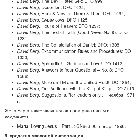
David Berg,
The Devil Hates Sex: DFO 999;
David Berg,
Desertion: DFO 1022;
David Berg,
Here & Now for There & Then: DFO 1092;
David Berg,
Gypsy Joys: DFO 1125;
David Berg,
Houris of Heaven: DFO 1237;
David Berg,
The Test of Faith (Good News, No. 9): DFO
1281;
David Berg,
The Constellation of Daniel: DFO: 1308;
David Berg,
Excommunication Rules and Procedures: DO
1323;
David Berg,
Aphrodite! – Goddess of Love!: DO 1412;
David Berg,
Answers to Your Questions! – No. 8: DFO
1566;
David Berg,
More on TM and the Unified Field!: DO 1854;
David Berg,
Our Audience with the King of Kings!: DO 2115
David Berg,
Suggestions, "for leaders only", 1 ноября 1971
г.
Жена Берга также является автором ряда писем и
документов:
Maria, Loving Jesus – Part 5: GN663 00, январь 1996.
9. средства массовой информации