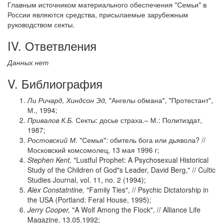
Главным источником материального обеспечения "Семьи" в
России являются средства, присылаемые зарубежным
руководством секты.
IV. Ответвления
Данных нет
V. Библиография
Ли Ричард, Хиндсон Эд,
"Ангелы обмана", "Протестант",
М., 1994;
Привалов К.Б.
Секты: досье страха.– М.: Политиздат,
1987;
Ростовский М.
"Семья": обитель бога или дьявола? //
Московский комсомолец, 13 мая 1996 г;
Stephen Kent,
"Lustful Prophet: A Psychosexual Historical
Study of the Children of God"s Leader, David Berg," // Cultic
Studies Journal, vol. 11, no. 2 (1994);
Alex Constatntine,
"Family Ties", // Psychic Dictatorship in
the USA (Portland: Feral House, 1995);
Jerry Cooper,
"A Wolf Among the Flock", // Alliance Life
Magazine, 13.05.1992;