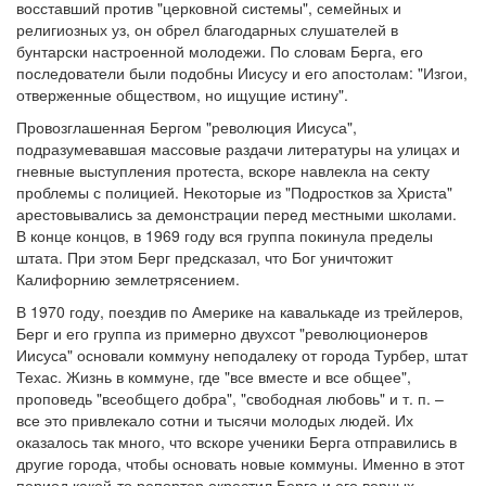
восставший против "церковной системы", семейных и
религиозных уз, он обрел благодарных слушателей в
бунтарски настроенной молодежи. По словам Берга, его
последователи были подобны Иисусу и его апостолам: "Изгои,
отверженные обществом, но ищущие истину".
Провозглашенная Бергом "революция Иисуса",
подразумевавшая массовые раздачи литературы на улицах и
гневные выступления протеста, вскоре навлекла на секту
проблемы с полицией. Некоторые из "Подростков за Христа"
арестовывались за демонстрации перед местными школами.
В конце концов, в 1969 году вся группа покинула пределы
штата. При этом Берг предсказал, что Бог уничтожит
Калифорнию землетрясением.
В 1970 году, поездив по Америке на кавалькаде из трейлеров,
Берг и его группа из примерно двухсот "революционеров
Иисуса" основали коммуну неподалеку от города Турбер, штат
Техас. Жизнь в коммуне, где "все вместе и все общее",
проповедь "всеобщего добра", "свободная любовь" и т. п. –
все это привлекало сотни и тысячи молодых людей. Их
оказалось так много, что вскоре ученики Берга отправились в
другие города, чтобы основать новые коммуны. Именно в этот
период какой-то репортер окрестил Берга и его верных