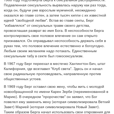
Подавленная сексуальность вырвалась наружу как раз тогда,
когда он, будучи уже взрослым мужчиной, неожиданно
оказался во главе сотен, а затем тысяч хиппи с их известной
идеей "свободной любви". Встав во главе секты, Берг
"избавлялся" от сексуальных травм своего детства,
провозглашая разврат во имя Бога. В неспособности Берга
контролировать свое половое влечение он сам открыто
признавался. Он оправдывал неспособность держать себя в
руках тем, что половое влечение естественно и богоугодно.
Любым своим желаниям надо потакать. Единственным
сексуальным табу в секте был гомосексуализм.
В 1967 году Берг переехал в местечко Хантингтон-Бич, штат
Калифорния, где возглавил "Клуб света". Здесь он и начал
свою радикальную проповедовать, направленную против
общественных устоев.
В 1969 году Берг оставил свою жену, чтобы жить с молодой
новообращенной по имени Карен Зерби (переименованной в
Марию). В очередном "пророчестве" он заявил, что Бог
повелел ему заменить жену (которая символизировала Ветхий
Завет) Марией (которая символизировала Новый Завет).
Таким образом Берга начал использовать свои откровения для