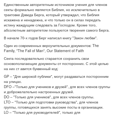
Единственным авторитетным источником учения для членов
секты формально является Библия, но исключительно в
трактовке Дэвида Берга, который утверждал, что Библия
искажена и ненадежна, и что только он в силах передать
истину жаждущим следовать за Господом. Кроме того,
абсолютным авторитетом пользуются творения самого Берга.
В начале 70-х годов Берг написал книгу "Закон любви".
Один из современных вероучительных документов: The
Family, "The Fall of Man", Our Statement of Faith
Секта последовательно старается сохранить свои
основополагающие документы от посторонних. С этой целью
на них ст авится буквенный код:
GP – "Для широкой публики", могут раздаваться посторонним
на улицах.
DFO –"Только для учеников и друзей", для всех членов группы
и доброжелательно настроенных друзей.
DO – "Только для учеников", для всех членов группы.
LTO – "Только для подготовки руководства", для членов
группы, готовящихся занять высокие посты в организации.
LO – "Только для руководителей", только для