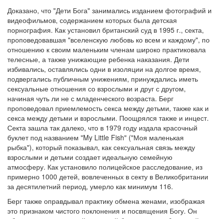
Доказано, что "Дети Бога" занимались изданием фотографий и
видеофильмов, содержанием которых была детская
порнография. Как установил британский суд в 1995 г., секта,
проповедовавшая "вселенскую любовь ко всем и каждому", по
отношению к своим маленьким членам широко практиковала
телесные, а также унижающие ребенка наказания. Дети
избивались, оставлялись одни в изоляции на долгое время,
подвергались публичным унижениям, принуждались иметь
сексуальные отношения со взрослыми и друг с другом,
начиная чуть ли не с младенческого возраста. Берг
проповедовал приемлемость секса между детьми, также как и
секса между детьми и взрослыми. Поощрялся также и инцест.
Секта зашла так далеко, что в 1979 году издала красочный
буклет под названием "My Little Fish" ("Моя маленькая
рыбка"), который показывал, как сексуальная связь между
взрослыми и детьми создает идеальную семейную
атмосферу. Как установило полицейское расследование, из
примерно 1000 детей, вовлеченных в секту в Великобритании
за десятилетний период, умерло как минимум 116.
Берг также оправдывал практику обмена женами, изображая
это признаком чистого поклонения и посвящения Богу. Он