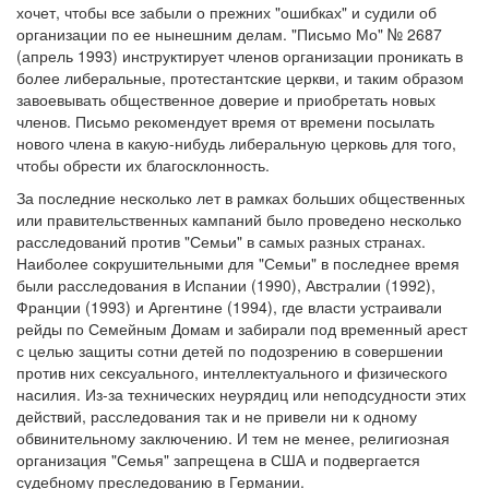
хочет, чтобы все забыли о прежних "ошибках" и судили об
организации по ее нынешним делам. "Письмо Мо" № 2687
(апрель 1993) инструктирует членов организации проникать в
более либеральные, протестантские церкви, и таким образом
завоевывать общественное доверие и приобретать новых
членов. Письмо рекомендует время от времени посылать
нового члена в какую-нибудь либеральную церковь для того,
чтобы обрести их благосклонность.
За последние несколько лет в рамках больших общественных
или правительственных кампаний было проведено несколько
расследований против "Семьи" в самых разных странах.
Наиболее сокрушительными для "Семьи" в последнее время
были расследования в Испании (1990), Австралии (1992),
Франции (1993) и Аргентине (1994), где власти устраивали
рейды по Семейным Домам и забирали под временный арест
с целью защиты сотни детей по подозрению в совершении
против них сексуального, интеллектуального и физического
насилия. Из-за технических неурядиц или неподсудности этих
действий, расследования так и не привели ни к одному
обвинительному заключению. И тем не менее, религиозная
организация "Семья" запрещена в США и подвергается
судебному преследованию в Германии.