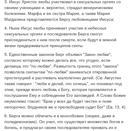
3. Иисус Христос якобы участвовал в сексуальных оргиях со
своими ученицами и, вероятно, страдал венерическими
болезнями. Марфа и ее сестра Мария, а также Мария
Магдалина представляются Бергу любовницами Иисуса;
4. Ныне Иисус якобы принимает участие в небесных
сексуальных оргиях и последователи Берга смогут
присоединиться к ним после смерти, если будут в земной
жизни придерживаться принципов секты.
5. Единственным законом Берг объявил "Закон любви",
согласно которому можно делать все, что угодно, если
делаешь это "по-любви". Размытость границ этого "закона"
позволяла сектантам "по-любви" заниматься откровенной
проституцией и растлевать малолетних детей. (Св. Августин
также говорил : "люби и делай, что хочешь", но понимал под
этим, прежде всего любовь к Богу, которая проявляется в
послушании Ему и соблюдении Его заповедей. А Слово Божие
неумолимо гласит: "Брак у всех да будет честен и ложе
непорочно; блудников же и прелюбодеев судит Бог" (Ев. 13, 4).
6. Берга можно обличить и в многобожии (скорее, даже в
полидемонизме). Он учил, что существует множество богов и
богинь, и предлагал своим последователям призвать их и