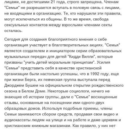
лицами, не достигшими 21 года, строго запрещена. Членам
"Семьи" не разрешается вступать в половую связь с лицами,
не входящими в организацию. Те, кто нарушили эти правила,
могут исключаться из общины. В то же время, свобода
сексуальных контактов между взрослыми членами секты
осталась.
Сегодня для создания благоприятного мнения о себе
организация участвует в благотворительных акциях. "Семья"
является создателем и инициатором серии образовательных
музыкальных передач для детей "Кидди Вилли", которые
призваны "учить детей моральным принципам". Усилия
"Семьи" представить себя в качестве христианской
организации были настолько успешны, что в 1992 году, еще
при жизни Берга, их певческая группа выступала перед
Джорджем Бушем на официальном открытии рождественского
сезона в Белом Доме. Некоторые социологи, ничего не
знающие об истории группы, дали о "Семье" восхищенные
отзывы, основанные на посещении ими одного-двух
образцовых домов. Используя подобные приемы, члены
Семьи занимаются сбором средств, продавая свои видео и
аудиокассеты людям на улице и на работе и даже церквям и
христианским книжным магазинам. Как правило, у них нет