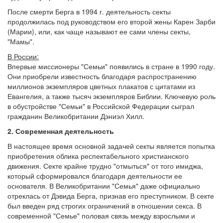
После смерти Берга в 1994 г. деятельность секты
продолжилась под руководством его второй жены Карен Зарби
(Марии), или, как чаще называют ее сами члены секты,
"Мамы".
В России:
Впервые миссионеры "Семьи" появились в стране в 1990 году.
Они приобрели известность благодаря распространению
миллионов экземпляров цветных плакатов с цитатами из
Евангелия, а также тысяч экземпляров Библии. Ключевую роль
в обустройстве "Семьи" в Российской Федерации сыграл
гражданин Великобритании Дэниэл Хилл.
2. Современная деятельность
В настоящее время основной задачей секты является попытка
приобретения облика респектабельного христианского
движения. Секте крайне трудно "отмыться" от того имиджа,
который сформировался благодаря деятельности ее
основателя. В Великобритании "Семья" даже официально
отреклась от Дэвида Берга, признав его преступником. В секте
был введен ряд строгих ограничений в отношении секса. В
современной "Семье" половая связь между взрослыми и