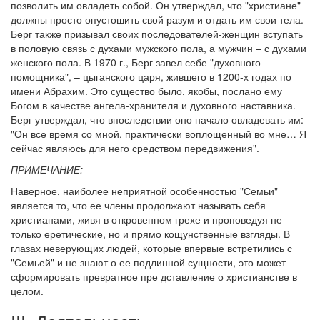
позволить им овладеть собой. Он утверждал, что "христиане"
должны просто опустошить свой разум и отдать им свои тела.
Берг также призывал своих последователей-женщин вступать
в половую связь с духами мужского пола, а мужчин – с духами
женского пола. В 1970 г., Берг завел себе "духовного
помощника", – цыганского царя, жившего в 1200-х годах по
имени Абрахим. Это существо было, якобы, послано ему
Богом в качестве ангела-хранителя и духовного наставника.
Берг утверждал, что впоследствии оно начало овладевать им:
"Он все время со мной, практически воплощенный во мне… Я
сейчас являюсь для него средством передвижения".
ПРИМЕЧАНИЕ:
Наверное, наиболее неприятной особенностью "Семьи"
является то, что ее члены продолжают называть себя
христианами, живя в откровенном грехе и проповедуя не
только еретические, но и прямо кощунственные взгляды. В
глазах неверующих людей, которые впервые встретились с
"Семьей" и не знают о ее подлинной сущности, это может
сформировать превратное пре дставление о христианстве в
целом.