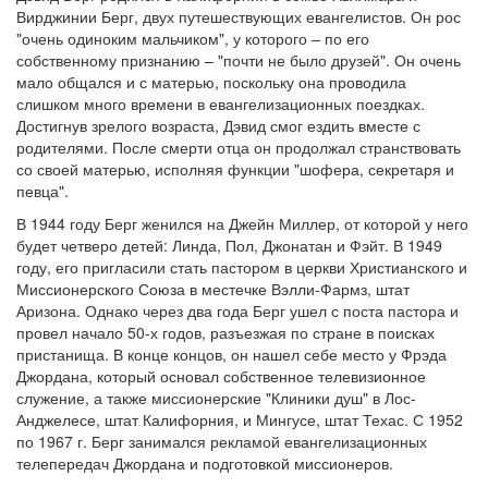
Вирджинии Берг, двух путешествующих евангелистов. Он рос
Обратная связь
"очень одиноким мальчиком", у которого – по его
собственному признанию – "почти не было друзей". Он очень
mail@apologia.ru
мало общался и с матерью, поскольку она проводила
слишком много времени в евангелизационных поездках.
Отправить сообщение
Достигнув зрелого возраста, Дэвид смог ездить вместе с
родителями. После смерти отца он продолжал странствовать
Вход
со своей матерью, исполняя функции "шофера, секретаря и
певца".
В 1944 году Берг женился на Джейн Миллер, от которой у него
будет четверо детей: Линда, Пол, Джонатан и Фэйт. В 1949
году, его пригласили стать пастором в церкви Христианского и
Миссионерского Союза в местечке Вэлли-Фармз, штат
Аризона. Однако через два года Берг ушел с поста пастора и
провел начало 50-х годов, разъезжая по стране в поисках
пристанища. В конце концов, он нашел себе место у Фрэда
Джордана, который основал собственное телевизионное
служение, а также миссионерские "Клиники душ" в Лос-
Анджелесе, штат Калифорния, и Мингусе, штат Техас. С 1952
по 1967 г. Берг занимался рекламой евангелизационных
телепередач Джордана и подготовкой миссионеров.