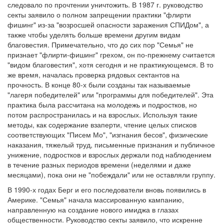
следовало по прочтении уничтожить. В 1987 г. руководство
секты заявило о полном запрещении практики "флирти
фишинг" из-за "возросшей опасности заражения СПИДом", а
также чтобы уделять больше времени другим видам
благовестия. Примечательно, что до сих пор "Семья" не
признает "флирти-фишинг" грехом, он по-прежнему считается
"видом благовестия", хотя сегодня и не практикующемся. В то
же время, началась проверка рядовых сектантов на
прочность. В конце 80-х были созданы так называемые
"лагеря победителей" или "программы для победителей". Эта
практика была рассчитана на молодежь и подростков, но
потом распространилась и на взрослых. Используя такие
методы, как содержание взаперти, чтение целых списков
соответствующих "Писем Мо", "изгнания бесов", физические
наказания, тяжелый труд, письменные признания и публичное
унижение, подростков и взрослых держали под наблюдением
в течение разных периодов времени (неделями и даже
месяцами), пока они не "побеждали" или не оставляли группу.
В 1990-х годах Берг и его последователи вновь появились в
Америке. "Семья" начала массированную кампанию,
направленную на создание нового имиджа в глазах
общественности. Руководство секты заявило, что искренне