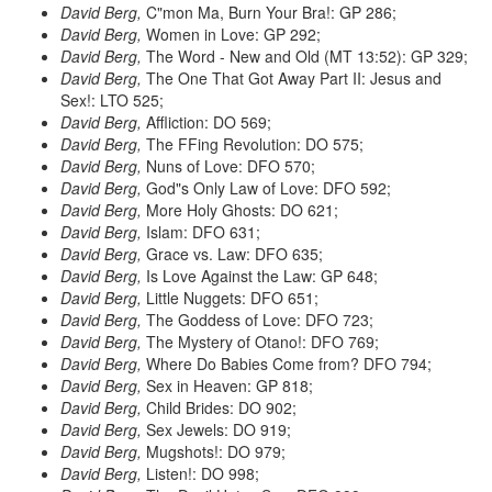
David Berg,
C"mon Ma, Burn Your Bra!: GP 286;
David Berg,
Women in Love: GP 292;
David Berg,
The Word - New and Old (MT 13:52): GP 329;
David Berg,
The One That Got Away Part II: Jesus and
Sex!: LTO 525;
David Berg,
Affliction: DO 569;
David Berg,
The FFing Revolution: DO 575;
David Berg,
Nuns of Love: DFO 570;
David Berg,
God"s Only Law of Love: DFO 592;
David Berg,
More Holy Ghosts: DO 621;
David Berg,
Islam: DFO 631;
David Berg,
Grace vs. Law: DFO 635;
David Berg,
Is Love Against the Law: GP 648;
David Berg,
Little Nuggets: DFO 651;
David Berg,
The Goddess of Love: DFO 723;
David Berg,
The Mystery of Otano!: DFO 769;
David Berg,
Where Do Babies Come from? DFO 794;
David Berg,
Sex in Heaven: GP 818;
David Berg,
Child Brides: DO 902;
David Berg,
Sex Jewels: DO 919;
David Berg,
Mugshots!: DO 979;
David Berg,
Listen!: DO 998;