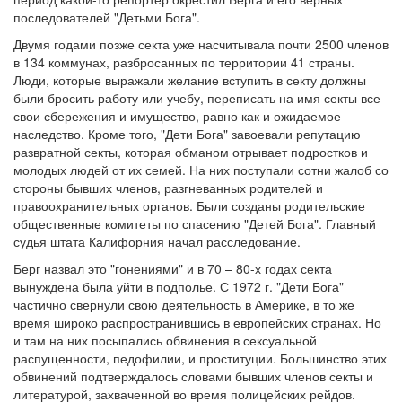
последователей "Детьми Бога".
Двумя годами позже секта уже насчитывала почти 2500 членов
в 134 коммунах, разбросанных по территории 41 страны.
Люди, которые выражали желание вступить в секту должны
были бросить работу или учебу, переписать на имя секты все
свои сбережения и имущество, равно как и ожидаемое
наследство. Кроме того, "Дети Бога" завоевали репутацию
развратной секты, которая обманом отрывает подростков и
молодых людей от их семей. На них поступали сотни жалоб со
стороны бывших членов, разгневанных родителей и
правоохранительных органов. Были созданы родительские
общественные комитеты по спасению "Детей Бога". Главный
судья штата Калифорния начал расследование.
Берг назвал это "гонениями" и в 70 – 80-х годах секта
вынуждена была уйти в подполье. С 1972 г. "Дети Бога"
частично свернули свою деятельность в Америке, в то же
время широко распространившись в европейских странах. Но
и там на них посыпались обвинения в сексуальной
распущенности, педофилии, и проституции. Большинство этих
обвинений подтверждалось словами бывших членов секты и
литературой, захваченной во время полицейских рейдов.