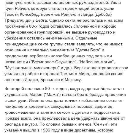
покинуло много высокопоставленных руководителей. Ушла
Куин Рэйчел, которую считали преемницей Берга, ушли
Тимоти Консеpнд, преемник Рэйчел, и Линда (Дебоpа)
Тpидуэлл, дочь Беpга. Однако секта не распалась и на всем
протяжении 80-х годов оставалась сплоченной и хорошо
организованной группировкой, ее высшее руководство и
убеждения остались неизменными. Отдельные
принадлежащие секте группы стали заявлять, что не имеют
отношения к печально знаменитым "Детям Бога" и
продолжали вербовать новообращенных под разными
названиями ("Всемирное Служение", "Небесная магия",
"Музыкальные миссионеры" и др.). Берг сконцентрировал свои
усилия на работе в странах Третьего Мира, направив своих
адептов в Индию, Бразилию и Мексику.
Во второй половине 80 -х годов , когда здоровье Берга стало
ухудшаться, Мария ("Мама") начала брать бразды правления
в свои руки. Именно она дала толчок к избавлению секты от
наиболее откровенных сексуальных пороков, запретив
кровосмешения и занятия сексом с детьми и подростками.
Прежде всего, она преследовала цель удержать движение от
распада изнутри. По словам бывших членов "Семьи", эти
указания вышли в 1986 году в виде директивы, которую