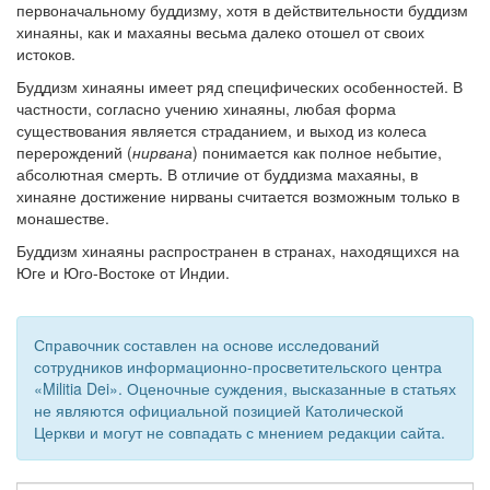
первоначальному буддизму, хотя в действительности буддизм
хинаяны, как и махаяны весьма далеко отошел от своих
Обратная связь
истоков.
mail@apologia.ru
Буддизм хинаяны имеет ряд специфических особенностей. В
частности, согласно учению хинаяны, любая форма
Отправить сообщение
существования является страданием, и выход из колеса
перерождений (
нирвана
) понимается как полное небытие,
Вход
абсолютная смерть. В отличие от буддизма махаяны, в
хинаяне достижение нирваны считается возможным только в
монашестве.
Буддизм хинаяны распространен в странах, находящихся на
Юге и Юго-Востоке от Индии.
Справочник составлен на основе исследований
сотрудников информационно-просветительского центра
«Militia Dei». Оценочные суждения, высказанные в статьях
не являются официальной позицией Католической
Церкви и могут не совпадать с мнением редакции сайта.