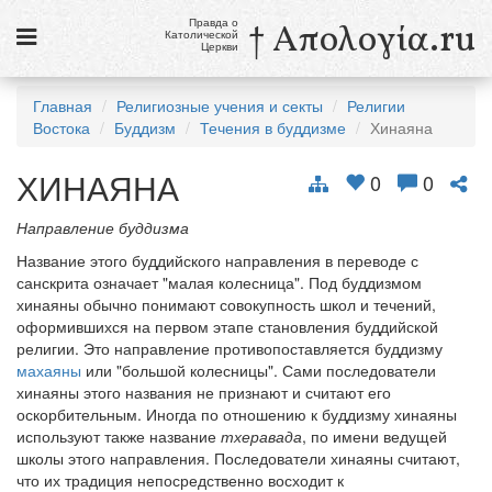
Правда о
† Απολογία.ru
Католической
Церкви
Статьи
Главная
Религиозные учения и секты
Религии
Востока
Буддизм
Течения в буддизме
Хинаяна
Новости
ХИНАЯНА
Католики в России
0
0
Галерея
Направление буддизма
Название этого буддийского направления в переводе с
Викторины
санскрита означает "малая колесница". Под буддизмом
хинаяны обычно понимают совокупность школ и течений,
Ссылки
оформившихся на первом этапе становления буддийской
религии. Это направление противопоставляется буддизму
Религиозные учения и секты, справочник
махаяны
или "большой колесницы". Сами последователи
хинаяны этого названия не признают и считают его
6 августа
оскорбительным. Иногда по отношению к буддизму хинаяны
Преображение Господне
используют также название
тхеравада
, по имени ведущей
школы этого направления. Последователи хинаяны считают,
см. календарь
что их традиция непосредственно восходит к