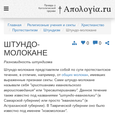
Правда о
† Απολογία.ru
Католической
Церкви
Статьи
Главная
Религиозные учения и секты
Христианство
Протестантизм
Штундизм
Штундо-молокане
Новости
ШТУНДО-
Католики в России
0
0
МОЛОКАНЕ
Галерея
Разновидность штундизма
Викторины
Штундо-молокане представляли собой по сути протестантское
Ссылки
течение, в отличие, например, от
общих молокан
, имевших
выраженные признаки секты. Сами штундо-молокане
Религиозные учения и секты, справочник
называли себя
"христианами евангельского
вероисповедания"
или
"пресвитерианами".
Данное течение
также известно под названиями
"штундо-евангелики"
(в
8 августа
Самарской губернии) или просто
"евангелики"
(в
Св. Доминик, священник
Астраханской губернии). В Таврической губернии оно было
известно под именем
"новомолокан"
.
см. календарь