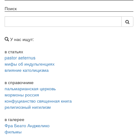
Поиск
У нас ищут:
в статьях
pastor aeternus
мифы об индульгенциях
влияние католицизма
в справочнике
пальмарианская церковь
мормоны россия
конфуцианство священная книга
религиозный нигилизм
в галерее
Фра Беато Анджелико
фильмы