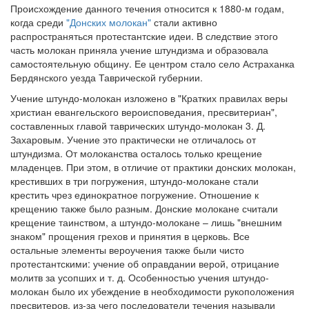
Происхождение данного течения относится к 1880-м годам,
когда среди
"Донских молокан"
стали активно
Обратная связь
распространяться протестантские идеи. В следствие этого
mail@apologia.ru
часть молокан приняла учение штундизма и образовала
самостоятельную общину. Ее центром стало село Астраханка
Отправить сообщение
Бердянского уезда Таврической губернии.
Учение штундо-молокан изложено в "Кратких правилах веры
Вход
христиан евангельского вероисповедания, пресвитериан",
составленных главой таврических штундо-молокан 3. Д.
Захаровым. Учение это практически не отличалось от
штундизма. От молоканства осталось только крещение
младенцев. При этом, в отличие от практики донских молокан,
крестивших в три погружения, штундо-молокане стали
крестить чрез единократное погружение. Отношение к
крещению также было разным. Донские молокане считали
крещение таинством, а штундо-молокане – лишь "внешним
знаком" прощения грехов и принятия в церковь. Все
остальные элементы вероучения также были чисто
протестантскими: учение об оправдании верой, отрицание
молитв за усопших и т. д. Особенностью учения штундо-
молокан было их убеждение в необходимости рукоположения
пресвитеров, из-за чего последователи течения называли