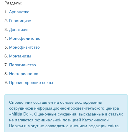
Разделы:
Обратная связь
1.
Арианство
mail@apologia.ru
2.
Гностицизм
3.
Донатизм
Отправить сообщение
4.
Монофелитство
Вход
5.
Монофизитство
6.
Монтанизм
7.
Пелагианство
8.
Несторианство
9.
Прочие древние секты
Справочник составлен на основе исследований
сотрудников информационно-просветительского центра
«Militia Dei». Оценочные суждения, высказанные в статьях
не являются официальной позицией Католической
Церкви и могут не совпадать с мнением редакции сайта.