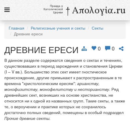
Правда о
† Απολογία.ru
Католической
Церкви
Статьи
Главная
Религиозные учения и секты
Секты
Древние ереси
Новости
ДРЕВНИЕ ЕРЕСИ
Католики в России
0
0
Галерея
В данном разделе содержатся сведения о сектах и течениях,
существовавших в период зарождения и становления Церкви
Викторины
(I – V вв.). Большинство этих сект имеет гностическое
происхождение, другие примыкают к распространенным в те
Ссылки
времена "христологическим ересям":
арианству,
монофизитству, монофелитству и несторианству
. Ряд
Религиозные учения и секты, справочник
древнейших сект, возникших на основе христианства, не
относится ни к одной из названных групп. Такие секты, а также
те, о вероучении и практике которых не сохранилось
9 августа
достаточно полных сведений, помещены в особый подраздел
Св. Тереза Бенедикта Креста, дева и мученица
Прочие древние секты.
см. календарь