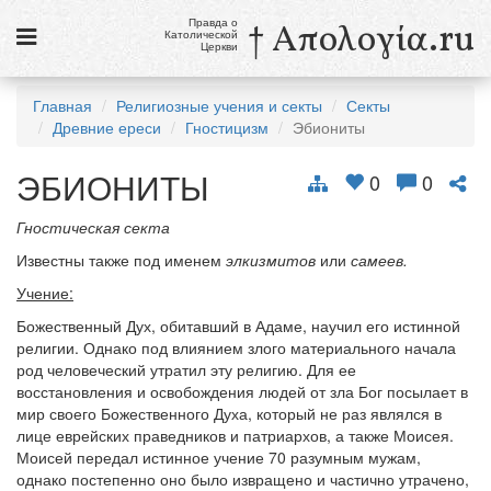
Правда о
† Απολογία.ru
Католической
Церкви
Статьи
Главная
Религиозные учения и секты
Секты
Древние ереси
Гностицизм
Эбиониты
Новости
ЭБИОНИТЫ
Католики в России
0
0
Галерея
Гностическая секта
Известны также под именем
элкизмитов
или
самеев.
Викторины
Учение:
Ссылки
Божественный Дух, обитавший в Адаме, научил его истинной
религии. Однако под влиянием злого материального начала
Религиозные учения и секты, справочник
род человеческий утратил эту религию. Для ее
восстановления и освобождения людей от зла Бог посылает в
9 августа
мир своего Божественного Духа, который не раз являлся в
Св. Тереза Бенедикта Креста, дева и мученица
лице еврейских праведников и патриархов, а также Моисея.
Моисей передал истинное учение 70 разумным мужам,
см. календарь
однако постепенно оно было извращено и частично утрачено,