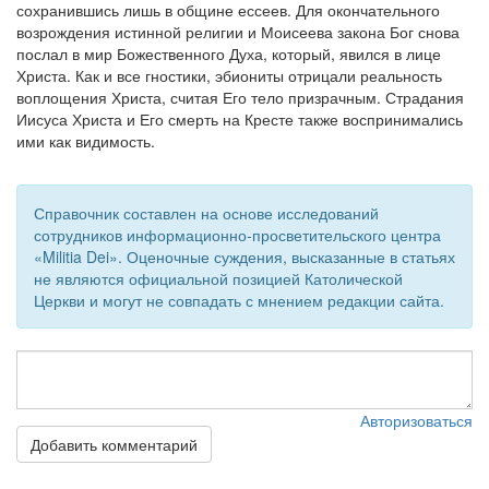
сохранившись лишь в общине ессеев. Для окончательного
возрождения истинной религии и Моисеева закона Бог снова
Обратная связь
послал в мир Божественного Духа, который, явился в лице
mail@apologia.ru
Христа. Как и все гностики, эбиониты отрицали реальность
воплощения Христа, считая Его тело призрачным. Страдания
Отправить сообщение
Иисуса Христа и Его смерть на Кресте также воспринимались
ими как видимость.
Вход
Справочник составлен на основе исследований
сотрудников информационно-просветительского центра
«Militia Dei». Оценочные суждения, высказанные в статьях
не являются официальной позицией Католической
Церкви и могут не совпадать с мнением редакции сайта.
Авторизоваться
Добавить комментарий