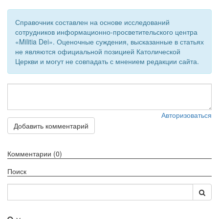
Обратная связь
Справочник составлен на основе исследований
mail@apologia.ru
сотрудников информационно-просветительского центра
«Militia Dei». Оценочные суждения, высказанные в статьях
Отправить сообщение
не являются официальной позицией Католической
Церкви и могут не совпадать с мнением редакции сайта.
Вход
Авторизоваться
Добавить комментарий
Комментарии (0)
Поиск