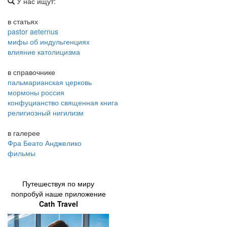
У нас ищут:
в статьях
pastor aeternus
мифы об индульгенциях
влияние католицизма
в справочнике
пальмарианская церковь
мормоны россия
конфуцианство священная книга
религиозный нигилизм
в галерее
Фра Беато Анджелико
фильмы
Путешествуя по миру
попробуй наше приложение
Cath Travel