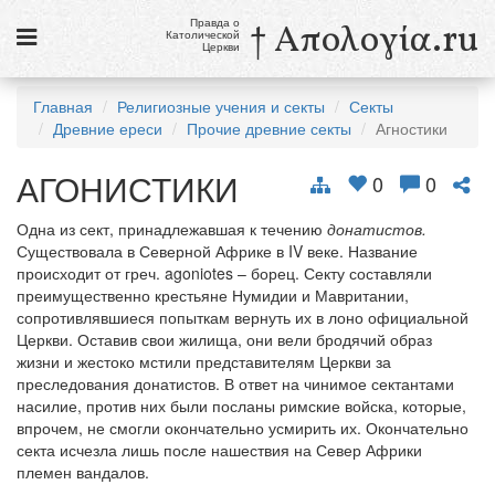
Правда о
† Απολογία.ru
Католической
Церкви
Статьи
Главная
Религиозные учения и секты
Секты
Древние ереси
Прочие древние секты
Агностики
Новости
АГОНИСТИКИ
Католики в России
0
0
Галерея
Одна из сект, принадлежавшая к течению
донатистов.
Существовала в Северной Африке в IV веке. Название
Викторины
происходит от греч. agoniotes – борец. Секту составляли
преимущественно крестьяне Нумидии и Мавритании,
Ссылки
сопротивлявшиеся попыткам вернуть их в лоно официальной
Церкви. Оставив свои жилища, они вели бродячий образ
Религиозные учения и секты, справочник
жизни и жестоко мстили представителям Церкви за
преследования донатистов. В ответ на чинимое сектантами
насилие, против них были посланы римские войска, которые,
9 августа
впрочем, не смогли окончательно усмирить их. Окончательно
Св. Тереза Бенедикта Креста, дева и мученица
секта исчезла лишь после нашествия на Север Африки
племен вандалов.
см. календарь