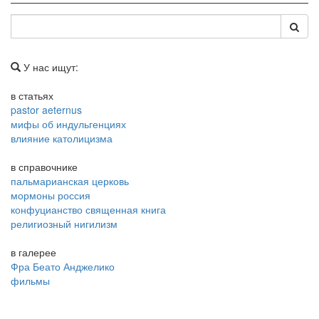
У нас ищут:
в статьях
pastor aeternus
мифы об индульгенциях
влияние католицизма
в справочнике
пальмарианская церковь
мормоны россия
конфуцианство священная книга
религиозный нигилизм
в галерее
Фра Беато Анджелико
фильмы