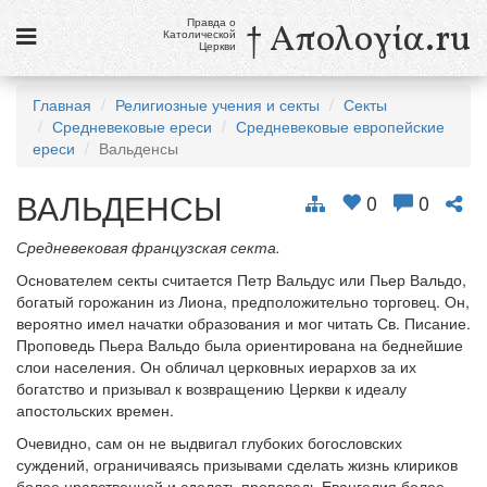
Правда о
† Απολογία.ru
Католической
Церкви
Статьи
Главная
Религиозные учения и секты
Секты
Средневековые ереси
Средневековые европейские
Новости
ереси
Вальденсы
Католики в России
ВАЛЬДЕНСЫ
0
0
Галерея
Средневековая французская секта.
Викторины
Основателем секты считается Петр Вальдус или Пьер Вальдо,
богатый горожанин из Лиона, предположительно торговец. Он,
Ссылки
вероятно имел начатки образования и мог читать Св. Писание.
Проповедь Пьера Вальдо была ориентирована на беднейшие
Религиозные учения и секты, справочник
слои населения. Он обличал церковных иерархов за их
богатство и призывал к возвращению Церкви к идеалу
8 августа
апостольских времен.
Св. Доминик, священник
Очевидно, сам он не выдвигал глубоких богословских
суждений, ограничиваясь призывами сделать жизнь клириков
см. календарь
более нравственной и сделать проповедь Евангелия более