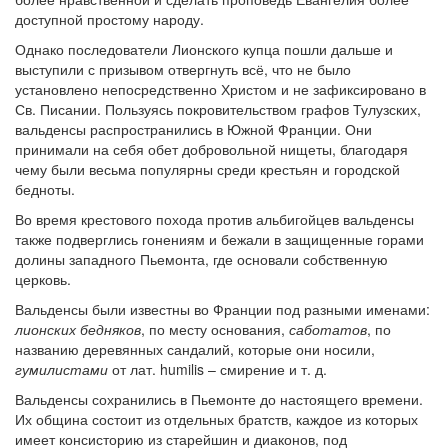
доступной простому народу.
Обратная связь
Однако последователи Лионского купца пошли дальше и
mail@apologia.ru
выступили с призывом отвергнуть всё, что не было
установлено непосредственно Христом и не зафиксировано в
Отправить сообщение
Св. Писании. Пользуясь покровительством графов Тулузских,
вальденсы распространились в Южной Франции. Они
принимали на себя обет добровольной нищеты, благодаря
Вход
чему были весьма популярны среди крестьян и городской
бедноты.
Во время крестового похода против альбигойцев вальденсы
также подверглись гонениям и бежали в защищенные горами
долины западного Пьемонта, где основали собственную
церковь.
Вальденсы были известны во Франции под разными именами:
лионских бедняков
, по месту основания,
саботатов
, по
названию деревянных сандалий, которые они носили,
гумилистами
от лат. humilis – смирение и т. д.
Вальденсы сохранились в Пьемонте до настоящего времени.
Их община состоит из отдельных братств, каждое из которых
имеет консисторию из старейшин и диаконов, под