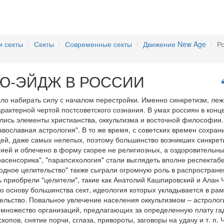
и секты
Секты
Современные секты
Движение New Age
Р
Ю-ЭЙДЖ В РОССИИ
ло набирать силу с началом перестройки. Именно синкретизм, ле
актерной чертой постсоветского сознания. В умах россиян в конце
лись элементы христианства, оккультизма и восточной философии.
авославная астрология". В то же время, с советских времен сохран
ей, даже самых нелепых, поэтому большинство возникших синкрет
ей и облечено в форму скорее не религиозных, а оздоровительны
трасенсорика", "парапсихология" стали выглядеть вполне респектаб
одное целительство" также сыграли огромную роль в распростран
 приобрели "целители", такие как Анатолий Кашпировский и Алан Ч
 основу большинства сект, идеология которых укладывается в ра
ельство. Повальное увлечение населения оккультизмом – астроло
 множество организаций, предлагающих за определенную плату гад
опов, снятие порчи, сглаза, привороты, заговоры на удачу и т. п.