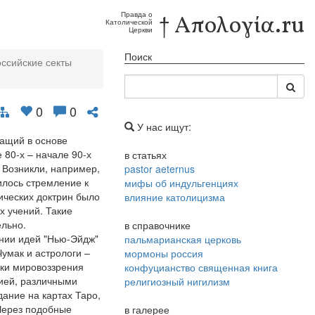
Правда о
† Απολογία.ru
Католической
Церкви
Поиск
оссийские секты
0
0
У нас ищут:
жащий в основе
 80-х – начале 90-х
в статьях
 Возникли, например,
pastor aeternus
илось стремление к
мифы об индульгенциях
ических доктрин было
влияние католицизма
х учений. Такие
ельно.
в справочнике
ении идей "Нью-Эйдж"
пальмарианская церковь
умак и астрологи –
мормоны россия
мки мировоззрения
конфуцианство священная книга
гией, различными
религиозный нигилизм
ание на картах Таро,
 Через подобные
в галерее