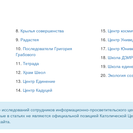
8.
Крылья совершенства
15.
Центр косми
9.
Радастея
16.
Центр Униве
10.
Последователи Григория
17.
Центр Юнив
Грабового
18.
Школа ДЭИР
11.
Тетрада
19.
Школа един
12.
Храм Шеол
20.
Экология со
13.
Центр Единение
14.
Центр Кадуцей
 исследований сотрудников информационно-просветительского центр
ые в статьях не являются официальной позицией Католической Цер
айта.