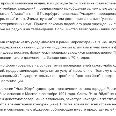
в прошли миллионы людей, и их доходы были поистине фантастиче
х учебных заведений, предлагающих приобщение за немалые деньг
теля", "мага" и т. п. В Петербурге появилась "Академия иррацион
рологии" и т. п. Этими "вузами" стали даже присваиваться "ученые 
 эзотерических наук". Причем реклама подобного рода учреждений 
также на радио и на телевидении. Большинство таких организаций 
ния которых четко укладываются в рамки мировоззрения "Нью-Эйдж
поддерживают связи с другими подобными группами и участвуют в 
рядовых россиян, фактически придерживающихся мировоззрения "Н
овании такого движения на Западе еще с 70-х годов.
но формировались на основе групп последователей какого-либо о
ций, предоставляющих "оккультные услуги" населению. Поэтому мн
 "академий", "оздоровительных центров" или "центров йоги" и редко
 организации.
ологии "Нью-Эйдж" существуют практически во всех городах Росс
 был основан в Москве в сентябре 1991 года. Секты "Нью-Эйдж" не
у и действуют совершенно автономно, зачастую находясь в жестко
ется элементарной конкуренцией). В то же время по всей стране е
ли и семинары ньюэйджеров, собирающие вместе представителей 