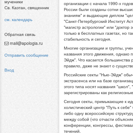
мученики
организации с начала 1990-х годо
Св. Каэтан, священник
России были созданы сотни высши
знаниям" и выдающие диплом "цели
см. календарь
"Санкт-Петербургский Институт Аст
"магистр астрологии" или "доктор
только в бесплатных газетах, но 
Обратная связь
стабильность и сегодня.
mail@apologia.ru
Многие организации и группы, уче
названия этого движения, однако 
Отправить сообщение
Эйдж". Что касается большинства 
правило, даже не знают о существ
Вход
Российские секты "Нью-Эйдж" обыч
экстрасенса или на базе организа
этого типа носят названия "школ",
зарегистрированы как религиозные
Сегодня секты, примыкающие к иде
холистический центр "Путь к себе"
либо одну всероссийскую структур
между собой (что отчасти объясня
конференции, конгрессы, фестива
течений.