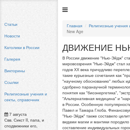
Статьи
Главная
Религиозные учения 
New Age
Новости
ДВИЖЕНИЕ НЬ
Католики в России
В России движение "Нью-Эйдж" ста
Галерея
мировоззрения "Нью-Эйдж" стал хар
годов ХХ века причудливо перепле
Викторины
такие курьезные сочетания как "пр
"научному обоснованию" любых ид
Ссылки
сдобрено паранаучной терминологи
понятия как "биоэнергетика", "экс
Религиозные учения и
"Альтернативная медицина" и "нар
секты, справочник
в России. Особенную популярность
Павел и Тамара Глоба. Финансовую
7 августа
"Нью-Эйдж" также составило целит
Свв. Сикст II, папа, и
видами магии и мантики породило
сподвижники его,
составление индивидуальных гороск