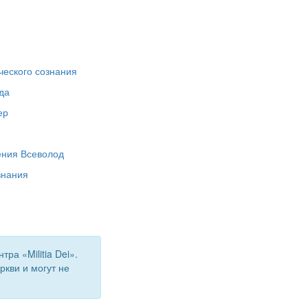
ческого сознания
да
ер
ения Всеволод
знания
а «Militia Dei».
кви и могут не