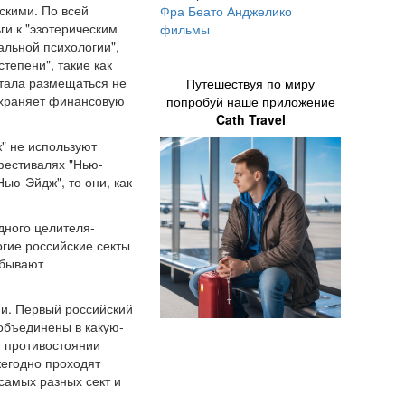
скими. По всей
Фра Беато Анджелико
и к "эзотерическим
фильмы
альной психологии",
степени", такие как
стала размещаться не
Путешествуя по миру
сохраняет финансовую
попробуй наше приложение
Cath Travel
" не используют
фестивалях "Нью-
ью-Эйдж", то они, как
дного целителя-
огие российские секты
 бывают
ии. Первый российский
 объединены в какую-
м противостоянии
жегодно проходят
самых разных сект и