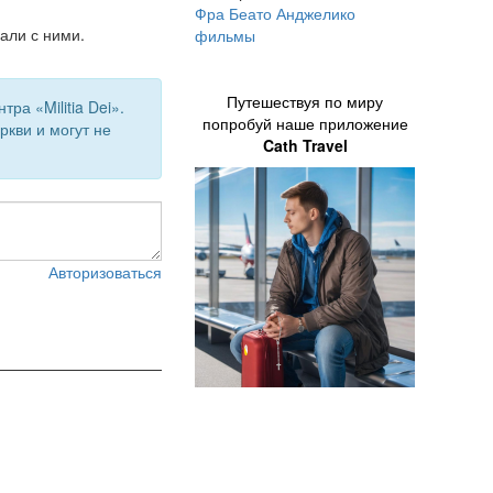
Фра Беато Анджелико
али с ними.
фильмы
Путешествуя по миру
а «Militia Dei».
попробуй наше приложение
кви и могут не
Cath Travel
Авторизоваться