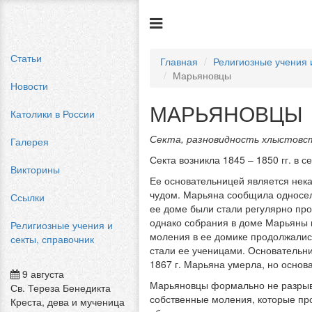
Статьи
Главная
Религиозные учения 
Марьяновцы
Новости
МАРЬЯНОВЦЫ
Католики в России
Секта, разновидность хлыстовс
Галерея
Секта возникла 1845 – 1850 гг. в 
Викторины
Ее основательницей является нека
чудом. Марьяна сообщила односель
Ссылки
ее доме были стали регулярно про
однако собрания в доме Марьяны 
Религиозные учения и
моления в ее домике продолжались
секты, справочник
стали ее ученицами. Основательни
1867 г. Марьяна умерла, но основ
9 августа
Марьяновцы формально не разрыва
Св. Тереза Бенедикта
собственные моления, которые про
Креста, дева и мученица