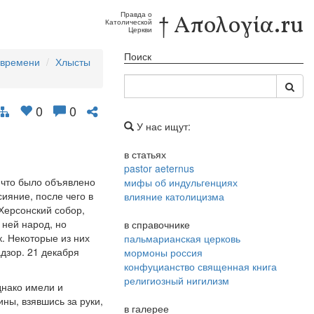
Правда о
† Απολογία.ru
Католической
Церкви
Поиск
 времени
Хлысты
0
0
У нас ищут:
в статьях
pastor aeternus
 что было объявлено
мифы об индульгенциях
ияние, после чего в
влияние католицизма
Херсонский собор,
ней народ, но
в справочнике
. Некоторые из них
пальмарианская церковь
дзор. 21 декабря
мормоны россия
конфуцианство священная книга
религиозный нигилизм
днако имели и
ны, взявшись за руки,
в галерее