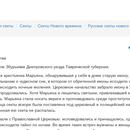
и секты
Секты
Секты Нового времени
Русские секты нового
тва
селе Збурьевке Днепровского уезда Таврической губернии.
я крестьянка Марьяна, обнаружившая у себя в доме старую икону,
чанам о чудесном сне, в котором от обретенной иконы исходило с
исходить ночные моления. Церковное начальство забрало икону в 
продолжались. Хотя Марьяна и лишилась святыни, привлекавшей к 
. Марьяна стала носить вериги и проповедовать среди проституток
ца секты вскоре была поставлена под церковный и полицейский на
анная ею секта не распалась.
ли с Православной Церковью: исповедовались и причащались, о
исходили тайно по ночам. Во время таких встреч мужчины и женщи