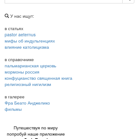
У нас ищут:
в статьях
pastor aeternus
мифы об индульгенциях
влияние католицизма
в справочнике
пальмарианская церковь
мормоны россия
конфуцианство священная книга
религиозный нигилизм
в галерее
Фра Беато Анджелико
фильмы
Путешествуя по миру
попробуй наше приложение