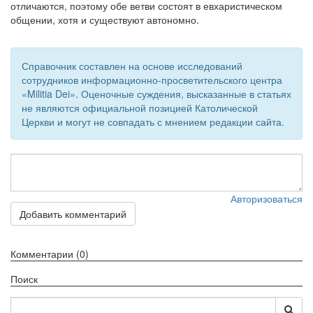
отличаются, поэтому обе ветви состоят в евхаристическом
общении, хотя и существуют автономно.
Обратная связь
mail@apologia.ru
Справочник составлен на основе исследований
Отправить сообщение
сотрудников информационно-просветительского центра
«Militia Dei». Оценочные суждения, высказанные в статьях
не являются официальной позицией Католической
Вход
Церкви и могут не совпадать с мнением редакции сайта.
Авторизоваться
Добавить комментарий
Комментарии (0)
Поиск