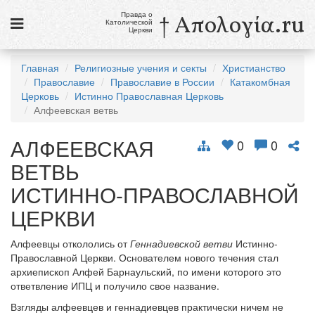
Правда о
† Απολογία.ru
Католической
Церкви
Статьи
Главная
Религиозные учения и секты
Христианство
Православие
Православие в России
Катакомбная
Новости
Церковь
Истинно Православная Церковь
Алфеевская ветвь
Католики в России
АЛФЕЕВСКАЯ
Галерея
0
0
ВЕТВЬ
Викторины
ИСТИННО-ПРАВОСЛАВНОЙ
Ссылки
ЦЕРКВИ
Религиозные учения и секты, справочник
Алфеевцы откололись от
Геннадиевской ветви
Истинно-
Православной Церкви. Основателем нового течения стал
8 августа
архиепископ Алфей Барнаульский, по имени которого это
Св. Доминик, священник
ответвление ИПЦ и получило свое название.
см. календарь
Взгляды алфеевцев и геннадиевцев практически ничем не