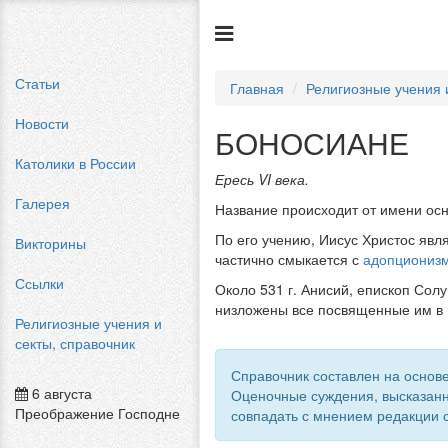
Статьи
Главная
Религиозные учения 
Новости
БОНОСИАНЕ
Католики в России
Ересь VI века.
Галерея
Название происходит от имени осн
По его учению, Иисус Христос явл
Викторины
частично смыкается с
адопциониз
Ссылки
Около 531 г. Анисий, епископ Сол
низложены все посвященные им в 
Религиозные учения и
секты, справочник
Справочник составлен на основе
6 августа
Оценочные суждения, высказанн
Преображение Господне
совпадать с мнением редакции с