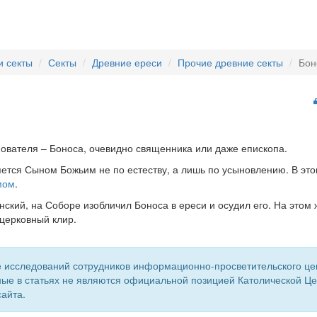
и секты
Секты
Древние ереси
Прочие древние секты
Бон
ователя – Боноса, очевидно священника или даже епископа.
яется Сыном Божьим не по естеству, а лишь по усыновлению. В эт
мом
.
унский, на Соборе изобличил Боноса в ереси и осудил его. На этом
церковный клир.
 исследований сотрудников информационно-просветительского центр
ые в статьях не являются официальной позицией Католической Цер
айта.