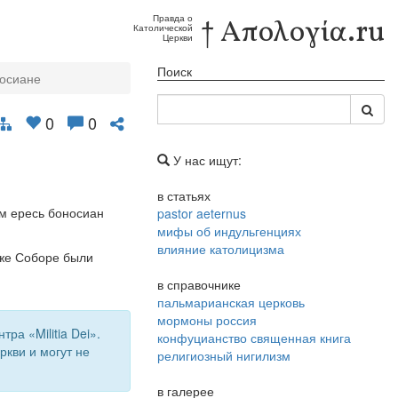
Правда о
† Απολογία.ru
Католической
Церкви
Поиск
осиане
0
0
У нас ищут:
в статьях
ом ересь боносиан
pastor aeternus
мифы об индульгенциях
влияние католицизма
 же Соборе были
в справочнике
пальмарианская церковь
мормоны россия
а «Militia Dei».
конфуцианство священная книга
кви и могут не
религиозный нигилизм
в галерее