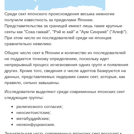
Обратная связь
Среди сект японского происхождения весьма немногие
получили известность за пределами Японии.
mail@apologia.ru
Представительства за границей имеют лишь такие крупные
Отправить сообщение
секты как "Сока гаккай", "Рэй ю кай" и "Аум Синрикё" ("Алеф").
При этом число их последователей среди не-японцев
сравнительно невелико.
Вход
Общее число сект в Японии и количество их последователей
не поддается точному определению, поскольку идет
непрерывный процесс исчезновения одних групп и появления
других. Кроме того, сведения о числе адептов базируются на
данных, представляемых лидерами самих сект, которые, как
правило, сильно завышены.
Исследователи выделяют среди современных японских сект
следующие группы:
религиозного согласия;
неосинтоистские;
метабуддийские;
неоконфуцианские.
Значительная часть современных японских сект восходит к