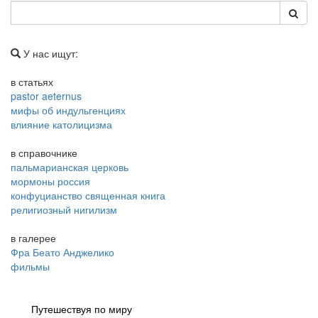
У нас ищут:
в статьях
pastor aeternus
мифы об индульгенциях
влияние католицизма
в справочнике
пальмарианская церковь
мормоны россия
конфуцианство священная книга
религиозный нигилизм
в галерее
Фра Беато Анджелико
фильмы
Путешествуя по миру