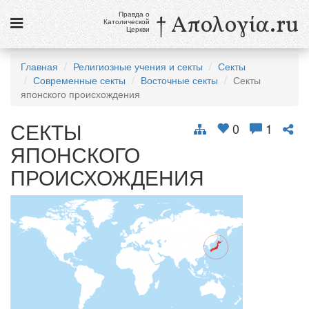
Правда о
† Απολογία.ru
Католической
Церкви
Статьи
Главная
Религиозные учения и секты
Секты
Современные секты
Восточные секты
Секты
Новости
японского происхождения
Католики в России
СЕКТЫ
0
1
Галерея
ЯПОНСКОГО
Викторины
ПРОИСХОЖДЕНИЯ
Ссылки
Религиозные учения и секты, справочник
6 августа
Преображение Господне
см. календарь