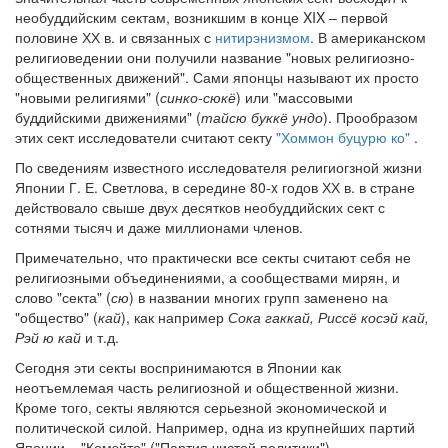
необуддийским сектам, возникшим в конце XIX – первой
половине ХХ в. и связанных с
нитирэнизмом
. В американском
религиоведении они получили название "новых религиозно-
общественных движений". Сами японцы называют их просто
"новыми религиями" (
синко-сюкё
) или "массовыми
буддийскими движениями" (
тайсю буккё ундо
). Прообразом
этих сект исследователи считают секту
"Хоммон буцурю ко"
.
По сведениям известного исследователя религиогзной жизни
Японии Г. Е. Светлова, в середине 80-x годов ХХ в. в стране
действовало свыше двух десятков необуддийских сект с
сотнями тысяч и даже миллионами членов.
Примечательно, что практически все секты считают себя не
религиозными объединениями, а сообществами мирян, и
слово "секта" (
сю
) в названии многих групп заменено на
"общество" (
кай
), как например
Сока гаккай, Риссё косэй кай,
Рэй ю кай
и т.д.
Сегодня эти секты воспринимаются в Японии как
неотъемлемая часть религиозной и общественной жизни.
Кроме того, секты являются серьезной экономической и
политической силой. Например, одна из крупнейших партий
Японии – "Комэйто" ("Партия чистой политики")