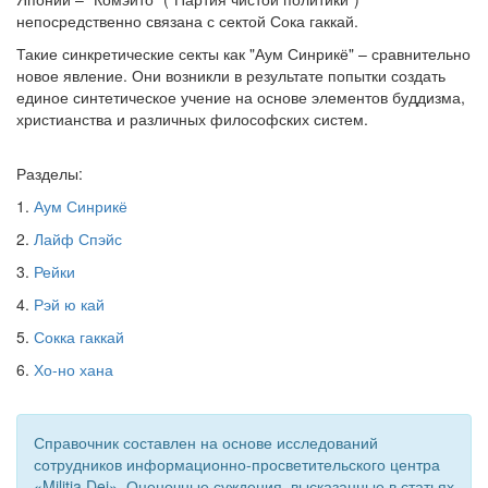
непосредственно связана с сектой Сока гаккай.
Такие синкретические секты как "Аум Синрикё" – сравнительно
новое явление. Они возникли в результате попытки создать
единое синтетическое учение на основе элементов буддизма,
христианства и различных философских систем.
Разделы:
1.
Аум Синрикё
2.
Лайф Спэйс
3.
Рейки
4.
Рэй ю кай
5.
Сокка гаккай
6.
Хо-но хана
Справочник составлен на основе исследований
сотрудников информационно-просветительского центра
«Militia Dei». Оценочные суждения, высказанные в статьях