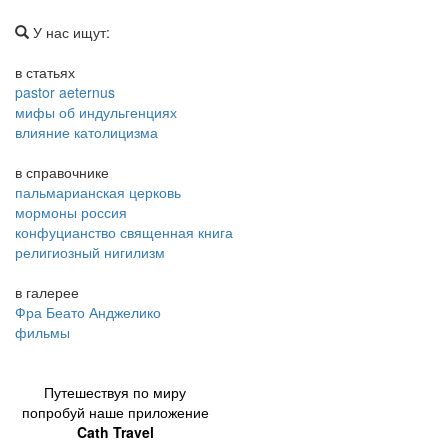
У нас ищут:
в статьях
pastor aeternus
мифы об индульгенциях
влияние католицизма
в справочнике
пальмарианская церковь
мормоны россия
конфуцианство священная книга
религиозный нигилизм
в галерее
Фра Беато Анджелико
фильмы
Путешествуя по миру
попробуй наше приложение
Cath Travel