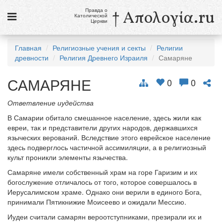
Правда о
† Απολογία.ru
Католической
Церкви
Статьи
Главная
Религиозные учения и секты
Религии
древности
Религия Древнего Израиля
Самаряне
Новости
САМАРЯНЕ
Католики в России
0
0
Галерея
Ответвление иудейства
В Самарии обитало смешанное население, здесь жили как
Викторины
евреи, так и представители других народов, державшихся
языческих верований. Вследствие этого еврейское население
Ссылки
здесь подверглось частичной ассимиляции, а в религиозный
культ проникли элементы язычества.
Религиозные учения и секты, справочник
Самаряне имели собственный храм на горе Гаризим и их
богослужение отличалось от того, которое совершалось в
8 августа
Иерусалимском храме. Однако они верили в единого Бога,
Св. Доминик, священник
принимали Пятикнижие Моисеево и ожидали Мессию.
см. календарь
Иудеи считали самарян вероотступниками, презирали их и