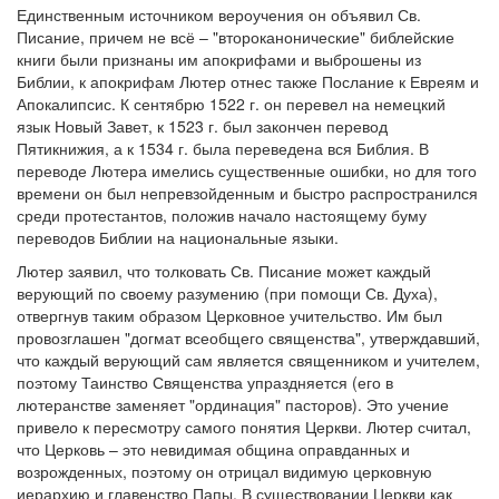
Единственным источником вероучения он объявил Св.
Писание, причем не всё – "второканонические" библейские
книги были признаны им апокрифами и выброшены из
Библии, к апокрифам Лютер отнес также Послание к Евреям и
Апокалипсис. К сентябрю 1522 г. он перевел на немецкий
язык Новый Завет, к 1523 г. был закончен перевод
Пятикнижия, а к 1534 г. была переведена вся Библия. В
переводе Лютера имелись существенные ошибки, но для того
времени он был непревзойденным и быстро распространился
среди протестантов, положив начало настоящему буму
переводов Библии на национальные языки.
Лютер заявил, что толковать Св. Писание может каждый
верующий по своему разумению (при помощи Св. Духа),
отвергнув таким образом Церковное учительство. Им был
провозглашен "догмат всеобщего священства", утверждавший,
что каждый верующий сам является священником и учителем,
поэтому Таинство Священства упраздняется (его в
лютеранстве заменяет "ординация" пасторов). Это учение
привело к пересмотру самого понятия Церкви. Лютер считал,
что Церковь – это невидимая община оправданных и
возрожденных, поэтому он отрицал видимую церковную
иерархию и главенство Папы. В существовании Церкви как