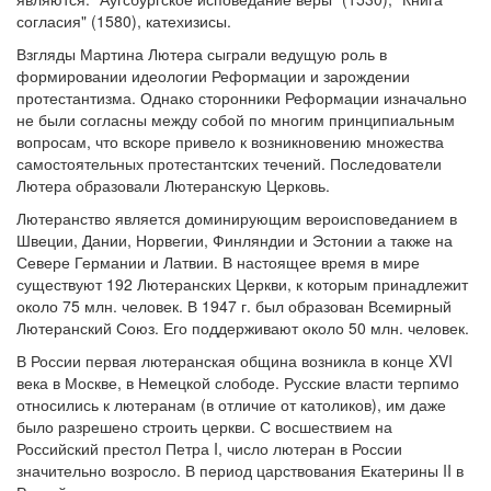
согласия" (1580), катехизисы.
Взгляды Мартина Лютера сыграли ведущую роль в
формировании идеологии Реформации и зарождении
протестантизма. Однако сторонники Реформации изначально
не были согласны между собой по многим принципиальным
вопросам, что вскоре привело к возникновению множества
самостоятельных протестантских течений. Последователи
Лютера образовали Лютеранскую Церковь.
Лютеранство является доминирующим вероисповеданием в
Швеции, Дании, Норвегии, Финляндии и Эстонии а также на
Севере Германии и Латвии. В настоящее время в мире
существуют 192 Лютеранских Церкви, к которым принадлежит
около 75 млн. человек. В 1947 г. был образован Всемирный
Лютеранский Союз. Его поддерживают около 50 млн. человек.
В России первая лютеранская община возникла в конце XVI
века в Москве, в Немецкой слободе. Русские власти терпимо
относились к лютеранам (в отличие от католиков), им даже
было разрешено строить церкви. С восшествием на
Российский престол Петра I, число лютеран в России
значительно возросло. В период царствования Екатерины II в