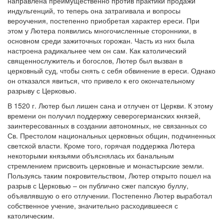
направлена преимущественно против практики продажи
индульгенций, то теперь она затрагивала и вопросы
вероучения, постепенно приобретая характер ереси. При
этом у Лютера появились многочисленные сторонники, в
основном среди зажиточных горожан. Часть из них была
настроена радикальнее чем он сам. Как католический
священнослужитель и богослов, Лютер был вызван в
церковный суд, чтобы снять с себя обвинение в ереси. Однако
он отказался явиться, что привело к его окончательному
разрыву с Церковью.
В 1520 г. Лютер был лишен сана и отлучен от Церкви. К этому
времени он получил поддержку северогерманских князей,
заинтересованных в создании автономных, не связанных со
Св. Престолом национальных церковных общин, подчиненных
светской власти. Кроме того, горячая поддержка Лютера
некоторыми князьями объяснялась их банальным
стремлением присвоить церковные и монастырские земли.
Пользуясь таким покровительством, Лютер открыто пошел на
разрыв с Церковью – он публично сжег папскую буллу,
объявлявшую о его отлучении. Постепенно Лютер выработал
собственное учение, значительно расходившееся с
католическим.