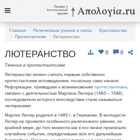
Правда о
† Απολογία.ru
Католической
Церкви
Статьи
Главная
Религиозные учения и секты
Христианство
Протестантизм
Лютеранство
Новости
ЛЮТЕРАНСТВО
Католики в России
0
0
Галерея
Течение в протестантизме
Лютеранство можно считать первым собственно
Викторины
протестантским исповеданием, поскольку само начало
Реформации, приведшее к возникновению
протестантизма
,
Ссылки
связано с деятельностью Мартина Лютера (1483 – 1546),
последователи которого впоследствии стали называться
Религиозные учения и секты, справочник
лютеранами.
Мартин Лютер родился в 1483 г. в Германии. В молодости
8 августа
Лютер не проявлял особенного религиозного рвения, по
Св. Доминик, священник
крайней мере, до того момента как в его жизни произошло
случайное событие, определившее всю его дальнейшую
см. календарь
биографию. Однажды он попал в грозу и в него ударила