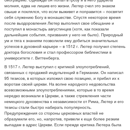
молния, едва не лишив его жизни. Лютер счел это знаком
Обратная связь
свыше и поклялся, что если выживет и поправится – посвятит
себя служению Богу в монашестве. Спустя некоторое время
mail@apologia.ru
после выздоровления Лютер выполнил свое обещание и
поступил в монастырь августинцев (хотя, как показали
Отправить сообщение
дальнейшие события, призвания у него не было). Природный
ум и тяга к знаниям позволили ему добиться значительных
Вход
успехов в духовной карьере – в 1512 г. Лютер получил степень
доктора богословия и стал профессором библеистики в
университете г. Виттенберга.
В 1517 г. Лютер выступил с критикой злоупотреблений,
связанных с продажей индульгенций в Германии. Он написал
95 тезисов, в которых изложил свою позицию, и прибил их к
воротам своей церкви. На волне народного недовольства
всевозможными злоупотреблениями, которые в то время
нередко возникали в Церкви, а также стремления части
немецкого духовенства к независимости от Рима, Лютер и его
тезисы стали быстро набирать популярность.
Предупреждения со стороны церковных властей не
образумили его, но, напротив, привели к еще более резким
выпадам в адрес Церкви. Если прежде критика Лютера была