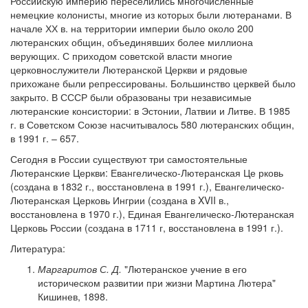
Российскую империю переселились многочисленные
немецкие колонисты, многие из которых были лютеранами. В
начале ХХ в. на территории империи было около 200
лютеранских общин, объединявших более миллиона
верующих. С приходом советской власти многие
церковнослужители Лютеранской Церкви и рядовые
прихожане были репрессированы. Большинство церквей было
закрыто. В СССР были образованы три независимые
лютеранские консистории: в Эстонии, Латвии и Литве. В 1985
г. в Советском Союзе насчитывалось 580 лютеранских общин,
в 1991 г. – 657.
Сегодня в России существуют три самостоятельные
Лютеранские Церкви: Евангелическо-Лютеранская Це рковь
(создана в 1832 г., восстановлена в 1991 г.), Евангелическо-
Лютеранская Церковь Ингрии (создана в XVII в.,
восстановлена в 1970 г.), Единая Евангелическо-Лютеранская
Церковь России (создана в 1711 г, восстановлена в 1991 г.).
Литература:
Маргаритов С. Д.
"Лютеранское учение в его
историческом развитии при жизни Мартина Лютера"
Кишинев, 1898.