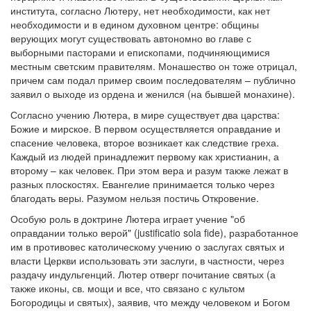
института, согласно Лютеру, нет необходимости, как нет
необходимости и в едином духовном центре: общины
верующих могут существовать автономно во главе с
выборными пасторами и епископами, подчиняющимися
местным светским правителям. Монашество он тоже отрицал,
причем сам подал пример своим последователям – публично
заявил о выходе из ордена и женился (на бывшей монахине).
Согласно учению Лютера, в мире существует два царства:
Божие и мирское. В первом осуществляется оправдание и
спасение человека, второе возникает как следствие греха.
Каждый из людей принадлежит первому как христианин, а
второму – как человек. При этом вера и разум также лежат в
разных плоскостях. Евангелие принимается только через
благодать веры. Разумом нельзя постичь Откровение.
Особую роль в доктрине Лютера играет учение "об
оправдании только верой" (justificatio sola fide), разработанное
им в противовес католическому учению о заслугах святых и
власти Церкви использовать эти заслуги, в частности, через
раздачу индульгенций. Лютер отверг почитание святых (а
также иконы, св. мощи и все, что связано с культом
Богородицы и святых), заявив, что между человеком и Богом