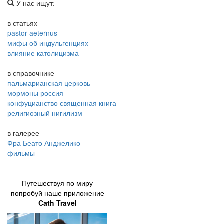
У нас ищут:
в статьях
pastor aeternus
мифы об индульгенциях
влияние католицизма
в справочнике
пальмарианская церковь
мормоны россия
конфуцианство священная книга
религиозный нигилизм
в галерее
Фра Беато Анджелико
фильмы
Путешествуя по миру
попробуй наше приложение
Cath Travel