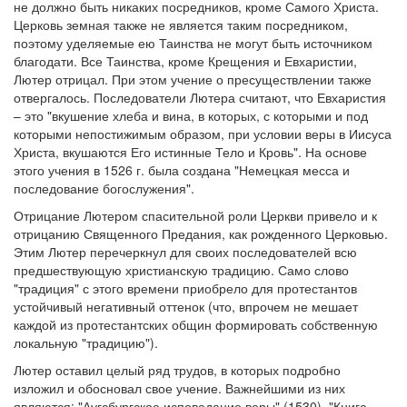
не должно быть никаких посредников, кроме Самого Христа.
Церковь земная также не является таким посредником,
поэтому уделяемые ею Таинства не могут быть источником
благодати. Все Таинства, кроме Крещения и Евхаристии,
Лютер отрицал. При этом учение о пресуществлении также
отвергалось. Последователи Лютера считают, что Евхаристия
– это "вкушение хлеба и вина, в которых, с которыми и под
которыми непостижимым образом, при условии веры в Иисуса
Христа, вкушаются Его истинные Тело и Кровь". На основе
этого учения в 1526 г. была создана "Немецкая месса и
последование богослужения".
Отрицание Лютером спасительной роли Церкви привело и к
отрицанию Священного Предания, как рожденного Церковью.
Этим Лютер перечеркнул для своих последователей всю
предшествующую христианскую традицию. Само слово
"традиция" с этого времени приобрело для протестантов
устойчивый негативный оттенок (что, впрочем не мешает
каждой из протестантских общин формировать собственную
локальную "традицию").
Лютер оставил целый ряд трудов, в которых подробно
изложил и обосновал свое учение. Важнейшими из них
являются: "Аугсбургское исповедание веры" (1530), "Книга