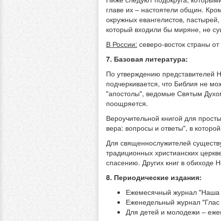
главе их – настоятели общин. Кро
окружных евангелистов, пастырей,
который входили бы миряне, не су
В России:
северо-восток страны от
7. Базовая литература:
По утверждению представителей Но
подчеркивается, что Библия не мож
"апостолы", ведомые Святым Духо
поощряется.
Вероучительной книгой для прост
вера: вопросы и ответы", в которо
Для священнослужителей существуе
традиционных христианских церкве
спасению. Других книг в обиходе Н
8. Периодические издания:
Ежемесячный журнал "Наша с
Еженедельный журнал "Глас 
Для детей и молодежи – еже