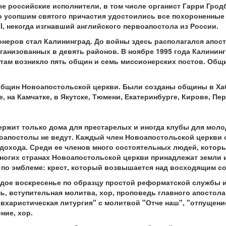
е российские исполнители, в том числе органист Гарри Гродб
о усопшим святого причастия удостоились все похороненные
II, некогда изгнавший английского первоапостола из России.
неров стал Калининград. До войны здесь располагался апост
ганизованных в девять районов. В ноябре 1995 года Калинин
 там возникло пять общин и семь миссионерских постов. Общ
7 общин Новоапостольской церкви. Были созданы общины в Ха
 на Камчатке, в Якутске, Тюмени, Екатеринбурге, Кирове, Пер
ржит только дома для престарелых и иногда клубы для моло
апостолы не ведут. Каждый член Новоапостольской церкви о
 дохода. Среди ее членов много состоятельных людей, котор
огих странах Новоапостольской церкви принадлежат земли и
 по эмблеме: крест, который возвышается над восходящим с
дое воскресенье по образцу простой реформатской службы 
нь, вступительная молитва, хор, проповедь главного апостол
"евхаристическая литургия" с молитвой "Отче наш", "отпущени
ние, хор.