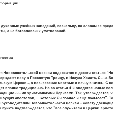
нформации:
 духовных учебных заведений, поскольку, по словам ее предс
ты, а не богословских умствований.
ичества
я Новоапостольской церкви содержатся в десяти статьях "Н
ерждают веру в Пресвятую Троицу, в Иисуса Христа, Сына Бо
льскую Церковь, в воскресение мертвых и вечную жизнь. С 
ят вполне традиционно. Но со статьи 4-й вводятся новые по
традиционными христианскими Церквами. Так, утверждается, ч
вущих апостолов, ... которых Он послал и еще посылает". То
 руководителям Новоапостольской церкви – совету двенадца
ом пункте подтверждается, что "все служители в Церкви Хрис