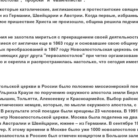
оторые католические, англиканские и протестантские свяще
 и из Германии, Швейцарии и Австрии. Когда первые, избранн
мое пришествие Христа не произошло, община решила подчин
ния не захотела мириться с прекращением своей деятельности
иеся от англичан еще в 1863 году и основавшие свою общину 
ых преобразований в 1867 году Новоапостольская церковь о
яющих друг друга "первоапостолов" при четко организованн
о и окрепла и распространилась настолько, что сегодня имее
тольской церкви в России было положено миссионерской пое
 Ульриха Краузе по поручению окружного апостола земли Бер
мышин, Тольятти, Алексеевку и Красноармейск. Выбор районо
 этнических немцев, которые, по мысли окружного апостола, 
В результате этой поездки были крещены 23 человека. В 1991
тр Новоапостольской церкви. Москва была поделена на два 
з Австралии и Швейцарии, южнее – из Германии. В сентябре 1
ер. К этому времени в Москве было уже 1000 новоапостолов и
воапостола в Россию был отмечен концертом в Большом зале