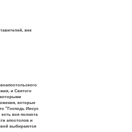
тавителей, век
овоапостольского
жия, и Святого
некоторыми
ложения, которые
то "Господь Иисус
 есть вся полнота
ти апостолов и
товой выбираются