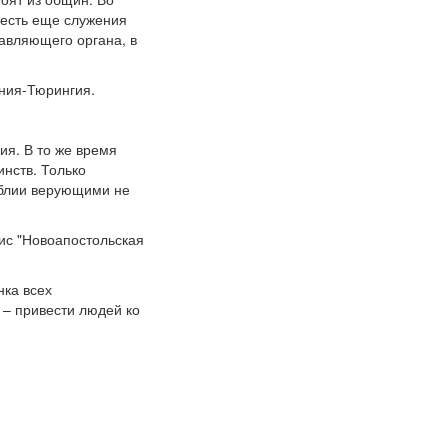
 есть еще служения
равляющего органа, в
ония-Тюрингия.
ия. В то же время
инств. Только
иблии верующими не
ис "Новоапостольская
нка всех
 – привести людей ко