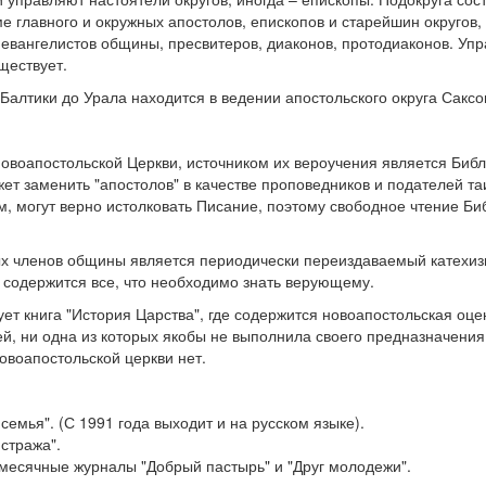
ме главного и окружных апостолов, епископов и старейшин округов,
 евангелистов общины, пресвитеров, диаконов, протодиаконов. Уп
ществует.
 Балтики до Урала находится в ведении апостольского округа Сакс
воапостольской Церкви, источником их вероучения является Библ
ет заменить "апостолов" в качестве проповедников и подателей та
м, могут верно истолковать Писание, поэтому свободное чтение Б
ых членов общины является периодически переиздаваемый катехиз
й содержится все, что необходимо знать верующему.
т книга "История Царства", где содержится новоапостольская оце
й, ни одна из которых якобы не выполнила своего предназначения
овоапостольской церкви нет.
емья". (С 1991 года выходит и на русском языке).
стража".
месячные журналы "Добрый пастырь" и "Друг молодежи".