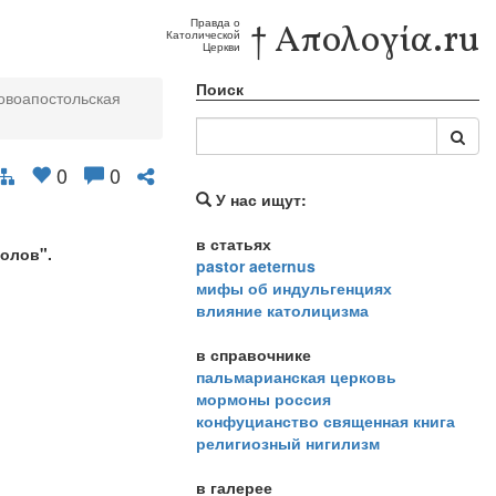
Правда о
† Απολογία.ru
Католической
Церкви
Поиск
овоапостольская
0
0
У нас ищут:
в статьях
олов".
pastor aeternus
мифы об индульгенциях
влияние католицизма
в справочнике
пальмарианская церковь
мормоны россия
конфуцианство священная книга
религиозный нигилизм
в галерее