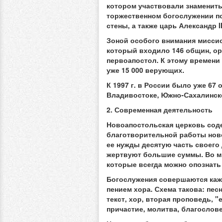
котором участвовали знамениты
торжественном богослужении п
стены, а также царь Александр I
Зоной особого внимания миссио
который входило 146 общин, ор
первоапостол. К этому времени
уже 15 000 верующих.
К 1997 г. в России было уже 6
Владивостоке, Южно-Сахалинске,
2. Современная деятельность
Новоапостольская церковь соде
благотворительной работы ново
ее нужды десятую часть своего
жертвуют большие суммы. Во мн
которые всегда можно опознать
Богослужения совершаются каж
пением хора. Схема такова: пес
текст, хор, вторая проповедь, 
причастие, молитва, благослове