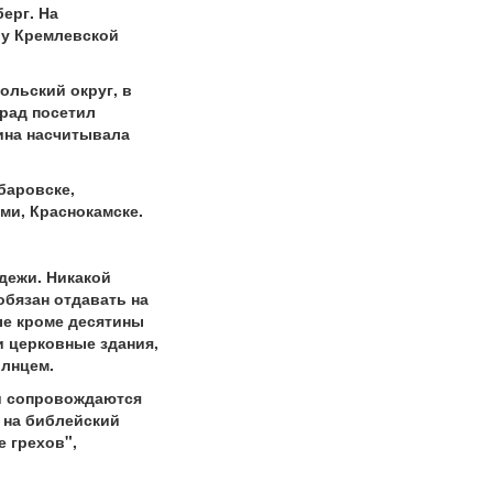
ерг. На
 у Кремлевской
ольский округ, в
град посетил
ина насчитывала
баровске,
ми, Краснокамске.
дежи. Никакой
бязан отдавать на
ые кроме десятины
 церковные здания,
олнцем.
и сопровождаются
а на библейский
е грехов",