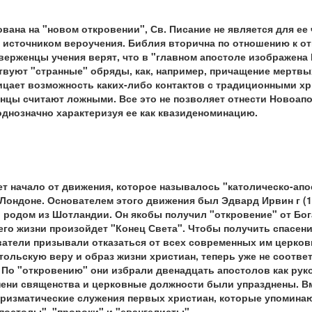
ана на "новом откровении", Св. Писание не является для ее
 источником вероучения. Библия вторична по отношению к о
верженцы учения верят, что в "главном апостоле изображена
ствуют "странные" обряды, как, например, причащение мертвы
ицает возможность каких-либо контактов с традиционными х
нцы считают ложными. Все это не позволяет отнести Новоап
однозначно характеризуя ее как квазиденоминацию.
т начало от движения, которое называлось "католическо-апо
в Лондоне. Основателем этого движения был Эдвард Ирвин г (1
 родом из Шотландии. Он якобы получил "откровение" от Бога
го жизни произойдет "Конец Света". Чтобы получить спасени
ватели призывали отказаться от всех современных им церков
тольскую веру и образ жизни христиан, теперь уже не соотв
 По "откровению" они избрали двенадцать апостолов как ру
тепени священства и церковные должности были упразднены. В
аризматические служения первых христиан, которые упомина
апостолы", "пророки" и "евангелисты".