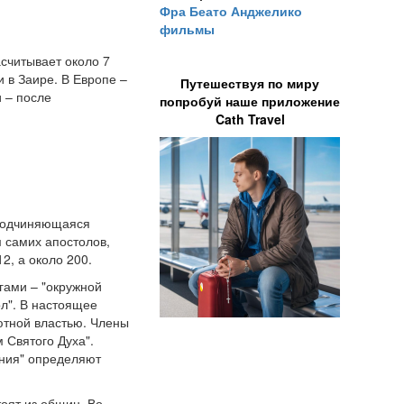
Фра Беато Анджелико
фильмы
считывает около 7
и в Заире. В Европе –
Путешествуя по миру
 – после
попробуй наше приложение
Cath Travel
 подчиняющаяся
 самих апостолов,
2, а около 200.
гами – "окружной
л". В настоящее
ютной властью. Члены
 Святого Духа".
ения" определяют
тоят из общин. Во