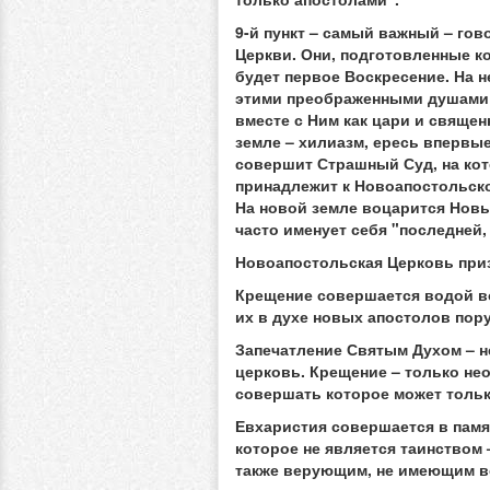
9-й пункт – самый важный – го
Церкви. Они, подготовленные ко
будет первое Воскресение. На н
этими преображенными душами 
вместе с Ним как цари и свяще
земле – хилиазм, ересь впервы
совершит Страшный Суд, на кото
принадлежит к Новоапостольской
На новой земле воцарится Новы
часто именует себя "последней
Новоапостольская Церковь приз
Крещение совершается водой во
их в духе новых апостолов пор
Запечатление Святым Духом – 
церковь. Крещение – только не
совершать которое может тольк
Евхаристия совершается в памя
которое не является таинством 
также верующим, не имеющим в