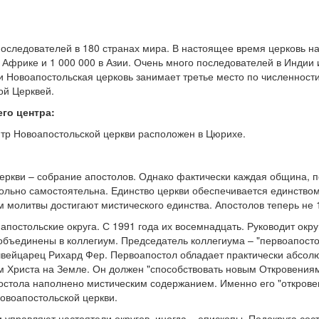
оследователей в 180 странах мира. В настоящее время церковь на
в Африке и 1 000 000 в Азии. Очень много последователей в Индии 
и Новоапостольская церковь занимает третье место по численности
ой Церквей.
го центра:
тр Новоапостольской церкви расположен в Цюрихе.
еркви – собрание апостолов. Однако фактически каждая община,
ольно самостоятельна. Единство церкви обеспечивается единством
м молитвы достигают мистического единства. Апостолов теперь не 1
постольские округа. С 1991 года их восемнадцать. Руководит окру
объединены в коллегиум. Председатель коллегиума – "первоапосто
вейцарец Рихард Фер. Первоапостол обладает практически абсол
м Христа на Земле. Он должен "способствовать новым Откровениям
остола наполнено мистическим содержанием. Именно его "откров
овоапостольской церкви.
 управляют настоятели округов, иногда – епископы. Подокруга сос