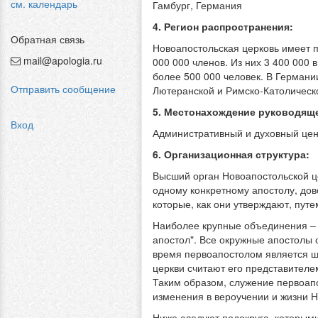
см. календарь
Гамбург, Германия
4. Регион распространения:
Обратная связь
Новоапостольская церковь имеет п
mail@apologia.ru
000 000 членов. Из них 3 400 000 
более 500 000 человек. В Германи
Отправить сообщение
Лютеранской и Римско-Католическ
5. Местонахождение руководяще
Вход
Административный и духовный цен
6. Организационная структура:
Высший орган Новоапостольской ц
одному конкретному апостолу, дов
которые, как они утверждают, путе
Наиболее крупные объединения – а
апостол". Все окружные апостолы 
время первоапостолом является ш
церкви считают его представителе
Таким образом, служение первоап
изменения в вероучении и жизни Н
Ниже следуют подокруга, которыми