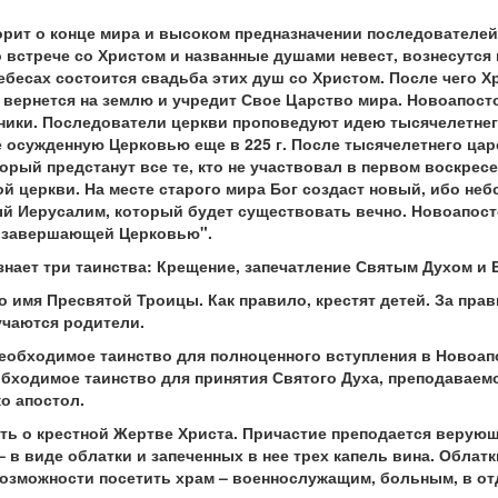
ворит о конце мира и высоком предназначении последователе
 встрече со Христом и названные душами невест, вознесутся 
ебесах состоится свадьба этих душ со Христом. После чего Х
вернется на землю и учредит Свое Царство мира. Новоапост
нники. Последователи церкви проповедуют идею тысячелетнег
е осужденную Церковью еще в 225 г. После тысячелетнего ца
рый предстанут все те, кто не участвовал в первом воскресен
 церкви. На месте старого мира Бог создаст новый, ибо небо
й Иерусалим, который будет существовать вечно. Новоапос
, завершающей Церковью".
нает три таинства: Крещение, запечатление Святым Духом и 
 имя Пресвятой Троицы. Как правило, крестят детей. За пра
учаются родители.
необходимое таинство для полноценного вступления в Новоа
обходимое таинство для принятия Святого Духа, преподаваемо
о апостол.
ть о крестной Жертве Христа. Причастие преподается верующ
– в виде облатки и запеченных в нее трех капель вина. Обла
озможности посетить храм – военнослужащим, больным, в от