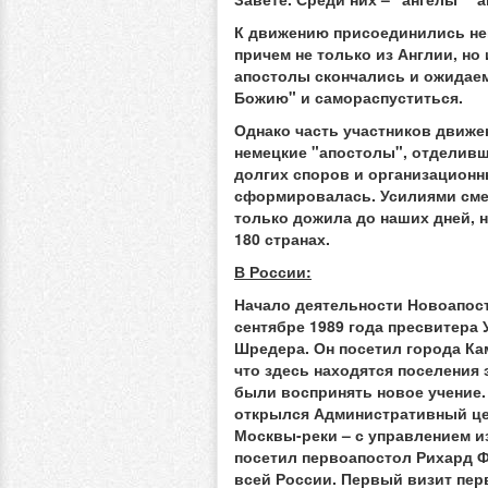
К движению присоединились нек
причем не только из Англии, но
апостолы скончались и ожидае
Божию" и самораспуститься.
Однако часть участников движе
немецкие "апостолы", отделивш
долгих споров и организационн
сформировалась. Усилиями смен
только дожила до наших дней, н
180 странах.
В России:
Начало деятельности Новоапос
сентябре 1989 года пресвитера
Шредера. Он посетил города Ка
что здесь находятся поселения
были воспринять новое учение. 
открылся Административный цен
Москвы-реки – с управлением и
посетил первоапостол Рихард Ф
всей России. Первый визит пер