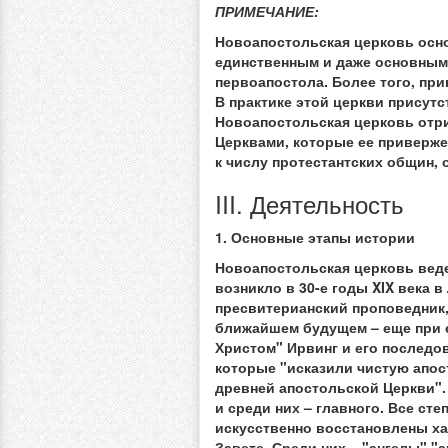
ПРИМЕЧАНИЕ:
Новоапостольская церковь основ
единственным и даже основным
первоапостола. Более того, при
В практике этой церкви присут
Новоапостольская церковь отр
Церквами, которые ее приверже
к числу протестантских общин, 
III. Деятельность
1. Основные этапы истории
Новоапостольская церковь веде
возникло в 30-е годы XIX века 
пресвитерианский проповедник,
ближайшем будущем – еще при е
Христом" Ирвинг и его последо
которые "исказили чистую апос
древней апостольской Церкви".
и среди них – главного. Все с
искусственно восстановлены х
Завете. Среди них – "ангелы" "