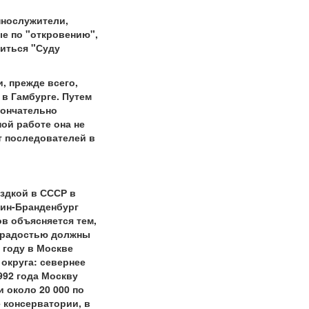
ннослужители,
ые по "откровению",
иться "Суду
, прежде всего,
в Гамбурге. Путем
кончательно
ой работе она не
т последователей в
здкой в СССР в
лин-Бранденбург
в объясняется тем,
с радостью должны
 году в Москве
округа: севернее
992 года Москву
 около 20 000 по
 консерватории, в