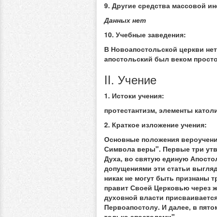
9. Другие средства массовой и
Данных нет
10. Учебные заведения:
В Новоапостольской церкви нет
апостольский был веком просто
II. Учение
1. Истоки учения:
протестантизм, элементы катол
2. Краткое изложение учения:
Основные положения вероучени
Символа веры". Первые три утв
Духа, во святую единую Апосто
допущениями эти статьи выгляд
никак не могут быть признаны 
правит Своей Церковью через жи
духовной власти присваивается
Первоапостолу. И далее, в пят
только апостолами".