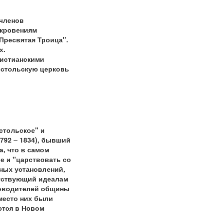
 членов
ткровениям
 Пресвятая Троица".
х.
ристианскими
остольскую церковь
стольское" и
792 – 1834), бывший
, что в самом
е и "царствовать со
ных установлений,
етствующий идеалам
ководителей общины
место них были
ются в Новом