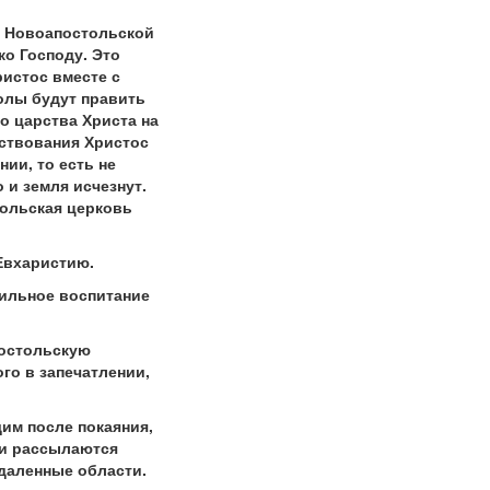
й Новоапостольской
ко Господу. Это
ристос вместе с
олы будут править
о царства Христа на
рствования Христос
ии, то есть не
 и земля исчезнут.
тольская церковь
Евхаристию.
вильное воспитание
постольскую
го в запечатлении,
им после покаяния,
тки рассылаются
даленные области.