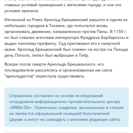
главных условий примирения с жителями города, и они это
условие приняли.
Изгнанный из Рима Арнольд Брешианский укрылся в одном из
небольших городков в Тоскане, где попытался вновь
организовать движение, направленное против Папы. В 1155 г.
он был схвачен агентами императора Фридриха Барбароссы и
выдан папскому префекту. Суд приговорил его к смертной
казни. Арнольд Брешианский был сожжен на костре на Пьяцца
дель Пополо, пепел был выброшен в Тибр.
Вскоре после смерти Арнольда Брешианского, его
последователи рассеялись и организованная им секта
"арнольдистов" перестала существовать.
Справочник составлен на основе исследований
сотрудников информационно-просветительского центра
«Militia Dei». Оценочные суждения, высказанные в статьях
не являются официальной позицией Католической
Церкви и могут не совпадать с мнением редакции сайта.