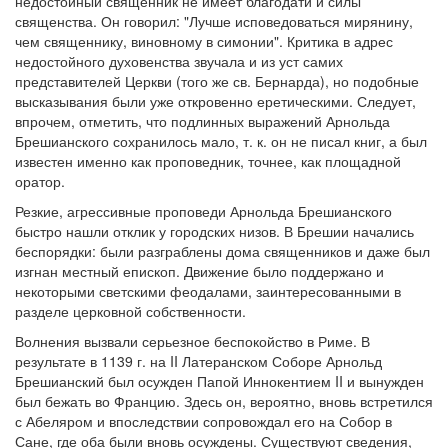
недостойный священник не имеет благодати и силы
священства. Он говорил: "Лучше исповедоваться мирянину,
чем священнику, виновному в симонии". Критика в адрес
недостойного духовенства звучала и из уст самих
представителей Церкви (того же св. Бернарда), но подобные
высказывания были уже откровенно еретическими. Следует,
впрочем, отметить, что подлинных выражений Арнольда
Брешианского сохранилось мало, т. к. он не писал книг, а был
известен именно как проповедник, точнее, как площадной
оратор.
Резкие, агрессивные проповеди Арнольда Брешианского
быстро нашли отклик у городских низов. В Брешии начались
беспорядки: были разграблены дома священников и даже был
изгнан местный епископ. Движение было поддержано и
некоторыми светскими феодалами, заинтересованными в
разделе церковной собственности.
Волнения вызвали серьезное беспокойство в Риме. В
результате в 1139 г. на II Латеранском Соборе Арнольд
Брешианский был осужден Папой Иннокентием II и вынужден
был бежать во Францию. Здесь он, вероятно, вновь встретился
с Абеляром и впоследствии сопровождал его на Собор в
Сане, где оба были вновь осуждены. Существуют сведения,