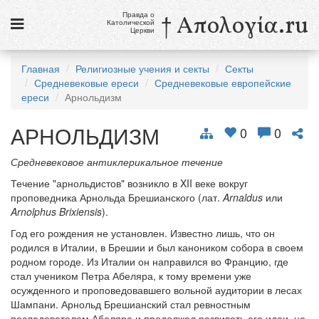
Правда о
† Απολογία.ru
Католической
Церкви
Статьи
Главная
Религиозные учения и секты
Секты
Средневековые ереси
Средневековые европейские
Новости
ереси
Арнольдизм
Католики в России
АРНОЛЬДИЗМ
0
0
Галерея
Средневековое антиклерикальное течение
Викторины
Течение "арнольдистов" возникло в XII веке вокруг
проповедника Арнольда Брешианского (лат.
Arnaldus
или
Ссылки
Arnolphus Brixiensis
).
Религиозные учения и секты, справочник
Год его рождения не установлен. Известно лишь, что он
родился в Италии, в Брешии и был каноником собора в своем
родном городе. Из Италии он направился во Францию, где
6 августа
стал учеником Петра Абеляра, к тому времени уже
Преображение Господне
осужденного и проповедовавшего вольной аудитории в лесах
Шампани. Арнольд Брешианский стал ревностным
см. календарь
последователем Абеляра и продолжал развивать его идеи, но