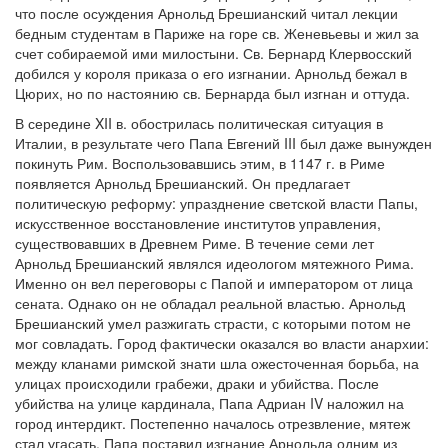
что после осуждения Арнольд Брешианский читал лекции
бедным студентам в Париже на горе св. Женевьевы и жил за
счет собираемой ими милостыни. Св. Бернард Клервосский
добился у короля приказа о его изгнании. Арнольд бежал в
Цюрих, но по настоянию св. Бернарда был изгнан и оттуда.
В середине XII в. обострилась политическая ситуация в
Италии, в результате чего Папа Евгений III был даже вынужден
покинуть Рим. Воспользовавшись этим, в 1147 г. в Риме
появляется Арнольд Брешианский. Он предлагает
политическую реформу: упразднение светской власти Папы,
искусственное восстановление институтов управления,
существовавших в Древнем Риме. В течение семи лет
Арнольд Брешианский являлся идеологом мятежного Рима.
Именно он вел переговоры с Папой и императором от лица
сената. Однако он не обладал реальной властью. Арнольд
Брешианский умел разжигать страсти, с которыми потом не
мог совладать. Город фактически оказался во власти анархии:
между кланами римской знати шла ожесточенная борьба, на
улицах происходили грабежи, драки и убийства. После
убийства на улице кардинала, Папа Адриан IV наложил на
город интердикт. Постепенно началось отрезвление, мятеж
стал угасать. Папа поставил изгнание Арнольда одним из