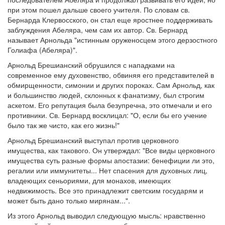
при этом пошел дальше своего учителя. По словам св.
Обратная связь
Бернарда Клервосского, он стал еще яростнее поддерживать
заблуждения Абеляра, чем сам их автор. Св. Бернард
mail@apologia.ru
называет Арнольда "истинным оруженосцем этого дерзостного
Голиафа (Абеляра)".
Отправить сообщение
Арнольд Брешианский обрушился с нападками на
современное ему духовенство, обвиняя его представителей в
Вход
обмирщенности, симонии и других пороках. Сам Арнольд, как
и большинство людей, склонных к фанатизму, был строгим
аскетом. Его репутация была безупречна, это отмечали и его
противники. Св. Бернард восклицал: "О, если бы его учение
было так же чисто, как его жизнь!"
Арнольд Брешианский выступал против церковного
имущества, как такового. Он утверждал: "Все виды церковного
имущества суть разные формы апостазии: бенефиции ли это,
регалии или иммунитеты... Нет спасения для духовных лиц,
владеющих сеньориями, для монахов, имеющих
недвижимость. Все это принадлежит светским государям и
может быть дано только мирянам...".
Из этого Арнольд выводил следующую мысль: нравственно