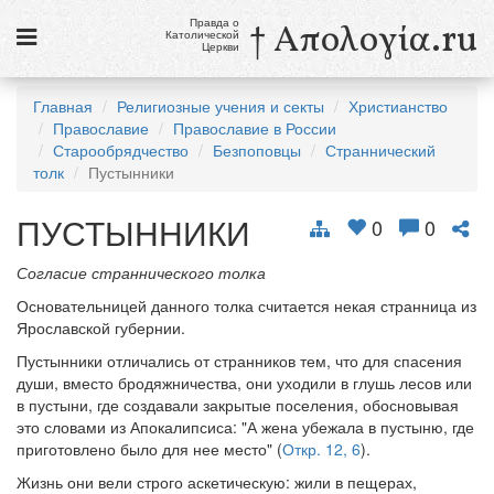
Правда о
† Απολογία.ru
Католической
Церкви
Статьи
Главная
Религиозные учения и секты
Христианство
Православие
Православие в России
Новости
Старообрядчество
Безпоповцы
Страннический
толк
Пустынники
Католики в России
ПУСТЫННИКИ
Галерея
0
0
Викторины
Согласие страннического толка
Основательницей данного толка считается некая странница из
Ссылки
Ярославской губернии.
Религиозные учения и секты, справочник
Пустынники отличались от странников тем, что для спасения
души, вместо бродяжничества, они уходили в глушь лесов или
в пустыни, где создавали закрытые поселения, обосновывая
9 августа
это словами из Апокалипсиса: "А жена убежала в пустыню, где
Св. Тереза Бенедикта Креста, дева и мученица
приготовлено было для нее место" (
Откр. 12, 6
).
см. календарь
Жизнь они вели строго аскетическую: жили в пещерах,