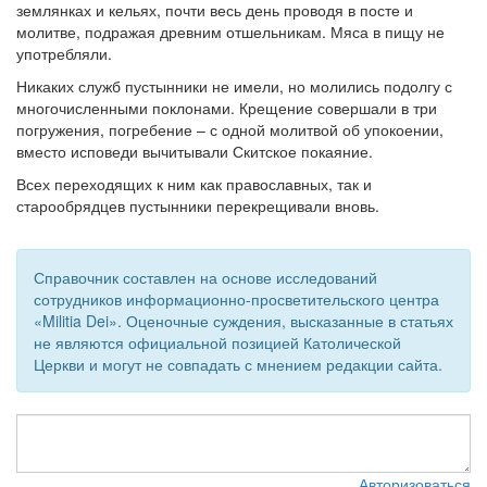
землянках и кельях, почти весь день проводя в посте и
молитве, подражая древним отшельникам. Мяса в пищу не
Обратная связь
употребляли.
mail@apologia.ru
Никаких служб пустынники не имели, но молились подолгу с
многочисленными поклонами. Крещение совершали в три
Отправить сообщение
погружения, погребение – с одной молитвой об упокоении,
вместо исповеди вычитывали Скитское покаяние.
Вход
Всех переходящих к ним как православных, так и
старообрядцев пустынники перекрещивали вновь.
Справочник составлен на основе исследований
сотрудников информационно-просветительского центра
«Militia Dei». Оценочные суждения, высказанные в статьях
не являются официальной позицией Католической
Церкви и могут не совпадать с мнением редакции сайта.
Авторизоваться