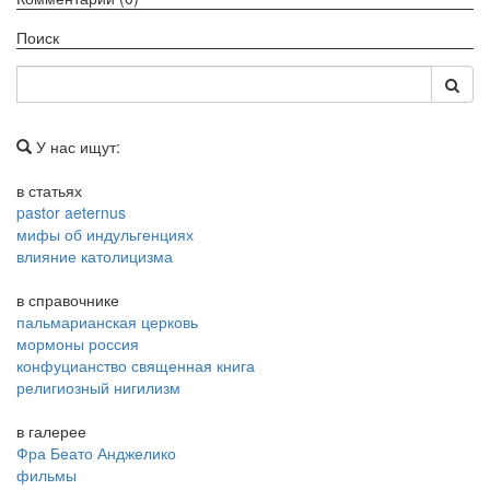
Поиск
У нас ищут:
в статьях
pastor aeternus
мифы об индульгенциях
влияние католицизма
в справочнике
пальмарианская церковь
мормоны россия
конфуцианство священная книга
религиозный нигилизм
в галерее
Фра Беато Анджелико
фильмы