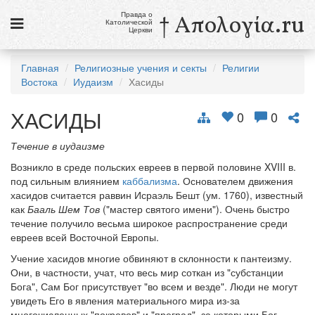
Правда о
† Απολογία.ru
Католической
Церкви
Статьи
Главная
Религиозные учения и секты
Религии
Востока
Иудаизм
Хасиды
Новости
ХАСИДЫ
Католики в России
0
0
Галерея
Течение в иудаизме
Возникло в среде польских евреев в первой половине XVIII в.
Викторины
под сильным влиянием
каббализма
. Основателем движения
хасидов считается раввин Исраэль Бешт (ум. 1760), известный
Ссылки
как
Бааль Шем Тов
("мастер святого имени"). Очень быстро
течение получило весьма широкое распространение среди
Религиозные учения и секты, справочник
евреев всей Восточной Европы.
Учение хасидов многие обвиняют в склонности к пантеизму.
7 августа
Они, в частности, учат, что весь мир соткан из "субстанции
Свв. Сикст II, папа, и сподвижники его, мученики
Бога", Сам Бог присутствует "во всем и везде". Люди не могут
Св. Каэтан, священник
увидеть Его в явления материального мира из-за
многочисленных "покровов" и "преград", за которыми Бог