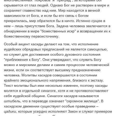
см. календарь
скрывается от глаз людей. Однако Бог не растворен в мире и
сохраняет главенство над ним. Мир находится в вечной
Обратная связь
зависимости от Бога, и если бы его связь с Богом
прекратилась, мир обратился бы в ничто. Истинно сущее в
mail@apologia.ru
нем – лишь присутствие Бога. Задача человека заключается в
обнаружении в мире "божественных искр" и возвращении их к
Отправить сообщение
божественному первоисточнику.
Особый акцент хасиды делают на том, что исполнение
Вход
иудейских обрядовых предписаний не является самоцелью,
но служит для достижения особого духовного состояния
"приближения к Богу". Они утверждают, что служить Богу
можно и мирскими делами и самим процессом человеческой
жизни, если он соответствует высшему предназначению
человека. Молитвы хасидов совершаются в состоянии
крайнего эмоционального напряжения, близкого к экстазу.
Текст молитвы был ими несколько изменен, поэтому хасиды
молятся в отдельной синагоге, хотя и не противопоставляют
себя иудейской общине. Синагоги хасидов называются
штибель
, что в переводе означает "скромное жилище". В
хасидском движении существуют особые праведники –
цадики
, которые усердно исполняют Закон и служат примером