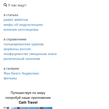
У нас ищут:
в статьях
pastor aeternus
мифы об индульгенциях
влияние католицизма
в справочнике
пальмарианская церковь
мормоны россия
конфуцианство священная книга
религиозный нигилизм
в галерее
Фра Беато Анджелико
фильмы
Путешествуя по миру
попробуй наше приложение
Cath Travel