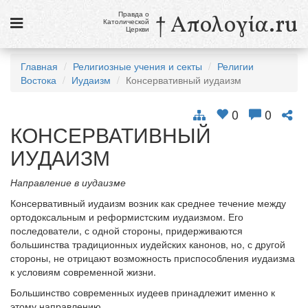
Правда о
† Απολογία.ru
Католической
Церкви
Статьи
Главная
Религиозные учения и секты
Религии
Востока
Иудаизм
Консервативный иудаизм
Новости
Католики в России
0
0
КОНСЕРВАТИВНЫЙ
Галерея
ИУДАИЗМ
Викторины
Направление в иудаизме
Ссылки
Консервативный иудаизм возник как среднее течение между
ортодоксальным и реформистским иудаизмом. Его
Религиозные учения и секты, справочник
последователи, с одной стороны, придерживаются
большинства традиционных иудейских канонов, но, с другой
6 августа
стороны, не отрицают возможность приспособления иудаизма
Преображение Господне
к условиям современной жизни.
Большинство современных иудеев принадлежит именно к
см. календарь
этому направлению.