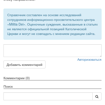
Обратная связь
Справочник составлен на основе исследований
mail@apologia.ru
сотрудников информационно-просветительского центра
«Militia Dei». Оценочные суждения, высказанные в статьях
Отправить сообщение
не являются официальной позицией Католической
Церкви и могут не совпадать с мнением редакции сайта.
Вход
Авторизоваться
Добавить комментарий
Комментарии (0)
Поиск