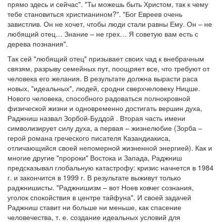
прямо здесь и сейчас". "Ты можешь быть Христом, так к чему
тебе становиться христианином?". "Бог Евреев очень
завистлив. Он не хочет, чтобы люди стали равны Ему. Он – не
любящий отец… Знание – не грех… Я советую вам есть с
дерева познания".
Так сей "любящий отец" призывает своих чад к внебрачным
связям, разрыву семейных пут, поощряет все, что требуют от
человека его желания. В результате должна вырасти раса
новых, "идеальных", людей, сродни сверхчеловеку Ницше.
Нового человека, способного радоваться полнокровной
физической жизни и одновременно достигать вершин духа,
Раджниш назвал Зорбой-Буддой . Вторая часть имени
символизирует силу духа, а первая – жизнелюбие (Зорба –
герой романа греческого писателя Казандиакиса,
отличающийся своей непомерной жизненной энергией). Как и
многие другие "пророки" Востока и Запада, Раджниш
предсказывал глобальную катастрофу: кризис начнется в 1984
г. и закончится в 1999 г. В результате выживут только
раджнишисты. "Раджнишизм – вот Ноев ковчег сознания,
уголок спокойствия в центре тайфуна". И своей задачей
Раджниш ставит ни больше ни меньше, как спасение
человечества, т. е. создание идеальных условий для