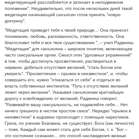
медитирующий расслабляется и затихает в неподвижном
положении". Неудивительно, что после нескольких дней такой
медитации начинающий санъясин готов принять "новую
доктрину".
"Медитация приведет тебя к твоей природе… Она принесет
понимание, любовь, раскованность, ответственность. Она
благословит тебя и все твое существование ", – учил Раджниш.
"Медитация" для санъясина – широкое понятие, включающее
часто сексуальные оргии. Смысл этих "духовных упражнений"
в том, чтобы достигнуть просветления, раствориться в
нирване, добиться отсутствия желаний, "стать Богом или
умереть". "Просветление – прыжок в неизвестное", и, чтобы
совершить его, нужно "отказаться от себя" и отдаться во
власть собственных инстинктов. "Путь к отсутствию желаний
лежит через желание". Указывая санъясинам кратчайшую
дорогу к освобождению от желаний, Раджниш говорил:
"Развивайте вашу сексуальность, не подавляйте себя… Нет
ничего грешного в чистом простом сексе". Нередко "прыжок в
неизвестное" в ашрамах происходит с помощью наркотиков.
Греха, по учению Бхагвана, не существует, Бога (как личности)
– тоже. Каждый сам может стать для себя Богом, т. к. "Бог –
это состояние сознания… это способ наслаждения жизнью