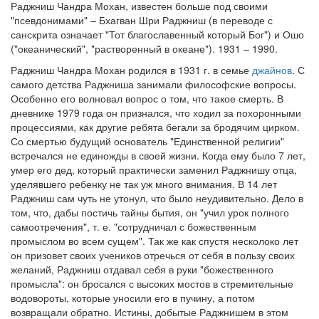
Раджниш Чандра Мохан, известен больше под своими
"псевдонимами" – Бхагван Шри Раджниш (в переводе с
Обратная связь
санскрита означает "Тот благославенный который Бог") и Ошо
mail@apologia.ru
("океанический", "растворенный в океане"). 1931 – 1990.
Раджниш Чандра Мохан родился в 1931 г. в семье
джайнов
. С
Отправить сообщение
самого детства Раджниша занимали философские вопросы.
Особенно его волновал вопрос о том, что такое смерть. В
Вход
дневнике 1979 года он признался, что ходил за похоронными
процессиями, как другие ребята бегали за бродячим цирком.
Со смертью будущий основатель "Единственной религии"
встречался не единожды в своей жизни. Когда ему было 7 лет,
умер его дед, который практически заменил Раджнишу отца,
уделявшего ребенку не так уж много внимания. В 14 лет
Раджниш сам чуть не утонул, что было неудивительно. Дело в
том, что, дабы постичь тайны бытия, он "учил урок полного
самоотречения", т. е. "сотрудничал с божественным
промыслом во всем сущем". Так же как спустя несколоко лет
он призовет своих учеников отречься от себя в пользу своих
желаний, Раджниш отдавал себя в руки "божественного
промысла": он бросался с высоких мостов в стремительные
водовороты, которые уносили его в пучину, а потом
возвращали обратно. Истины, добытые Раджнишем в этом