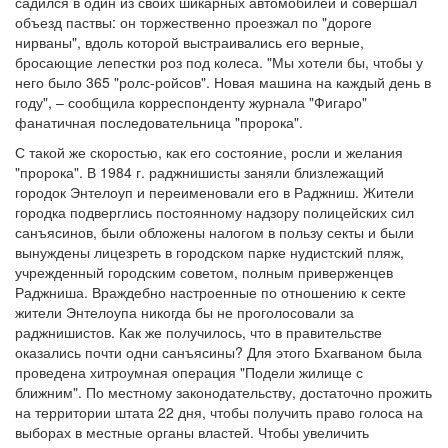
садился в один из своих шикарных автомобилей и совершал
объезд паствы: он торжественно проезжал по "дороге
нирваны", вдоль которой выстраивались его верные,
бросающие лепестки роз под колеса. "Мы хотели бы, чтобы у
него было 365 "ролс-ройсов". Новая машина на каждый день в
году", – сообщила корреспонденту журнала "Фигаро"
фанатичная последовательница "пророка".
С такой же скоростью, как его состояние, росли и желания
"пророка". В 1984 г. раджнишисты заняли близлежащий
городок Энтелоуп и переименовали его в Раджниш. Жители
городка подверглись постоянному надзору полицейских сил
санъясинов, были обложены налогом в пользу секты и были
вынуждены лицезреть в городском парке нудистский пляж,
учрежденный городским советом, полным приверженцев
Раджниша. Враждебно настроенные по отношению к секте
жители Энтелоупа никогда бы не проголосовали за
раджнишистов. Как же получилось, что в правительстве
оказались почти одни санъясины? Для этого Бхагваном была
проведена хитроумная операция "Подели жилище с
ближним". По местному законодательству, достаточно прожить
на территории штата 22 дня, чтобы получить право голоса на
выборах в местные органы властей. Чтобы увеличить