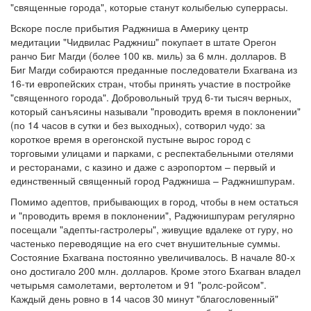
"священные города", которые станут колыбелью суперрасы.
Вскоре после прибытия Раджниша в Америку центр
медитации "Чидвилас Раджниш" покупает в штате Орегон
ранчо Биг Магди (более 100 кв. миль) за 6 млн. долларов. В
Биг Магди собираются преданные последователи Бхагвана из
16-ти европейских стран, чтобы принять участие в постройке
"священного города". Добровольный труд 6-ти тысяч верных,
который санъясины называли "проводить время в поклонении"
(по 14 часов в сутки и без выходных), сотворил чудо: за
короткое время в орегонской пустыне вырос город с
торговыми улицами и парками, с респектабельными отелями
и ресторанами, с казино и даже с аэропортом – первый и
единственный священный город Раджниша – Раджнишпурам.
Помимо адептов, прибывающих в город, чтобы в нем остаться
и "проводить время в поклонении", Раджнишпурам регулярно
посещали "адепты-гастролеры", живущие вдалеке от гуру, но
частенько переводящие на его счет внушительные суммы.
Состояние Бхагвана постоянно увеличивалось. В начале 80-х
оно достигало 200 млн. долларов. Кроме этого Бхагван владел
четырьмя самолетами, вертолетом и 91 "ролс-ройсом".
Каждый день ровно в 14 часов 30 минут "благословенный"