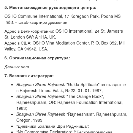
5. Местонахождение руководящего центра:
OSHO Commune International, 17 Koregaoh Park, Poona MS
India – штаб-квартира движения.
Адрес в Великобритании: OSHO International, 24 St. James"s
St, London SW1A 1HA, UK.
Адрес в США: OSHO Viha Meditation Center. P. O. Box 352, Mill
Valley, CA 94942, USA.
6. Организационная структура:
Данных нет
7. Базовая литература:
Bhagwan Shree Rajneesh
"Guida Spirituale" во вкладыше
в Rajneesh Times. Vol. 4, № 22, 01. 01. 1987;
Bhagwan Shree Rajneesh
"The Orange Book",
Rajneeshpuram, OR: Rajneesh Foundation International,
1983;
Bhagwan Shree Rajneesh
"Rajneeshism". Rajneeshpuram,
Oregon, 1983;
"Дневники Бхагвана Шри Раджниша";
"No Compromise Declaration" ("Бескомпромисная