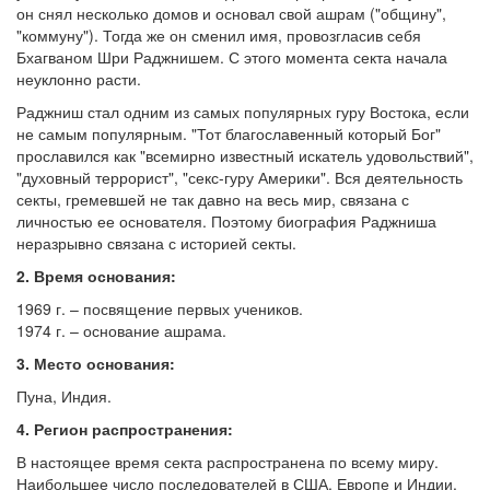
он снял несколько домов и основал свой ашрам ("общину",
"коммуну"). Тогда же он сменил имя, провозгласив себя
Бхагваном Шри Раджнишем. С этого момента секта начала
неуклонно расти.
Раджниш стал одним из самых популярных гуру Востока, если
не самым популярным. "Тот благославенный который Бог"
прославился как "всемирно известный искатель удовольствий",
"духовный террорист", "секс-гуру Америки". Вся деятельность
секты, гремевшей не так давно на весь мир, связана с
личностью ее основателя. Поэтому биография Раджниша
неразрывно связана с историей секты.
2. Время основания:
1969 г. – посвящение первых учеников.
1974 г. – основание ашрама.
3. Место основания:
Пуна, Индия.
4. Регион распространения:
В настоящее время секта распространена по всему миру.
Наибольшее число последователей в США, Европе и Индии.