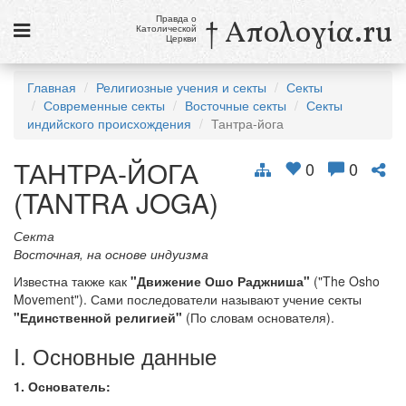
Правда о
† Απολογία.ru
Католической
Церкви
Статьи
Главная
Религиозные учения и секты
Секты
Современные секты
Восточные секты
Секты
Новости
индийского происхождения
Тантра-йога
Католики в России
ТАНТРА-ЙОГА
0
0
Галерея
(TANTRA JOGA)
Викторины
Секта
Восточная, на основе индуизма
Ссылки
Известна также как
"Движение Ошо Раджниша"
("The Osho
Религиозные учения и секты, справочник
Movement"). Сами последователи называют учение секты
"Единственной религией"
(По словам основателя).
6 августа
I. Основные данные
Преображение Господне
1. Основатель:
см. календарь