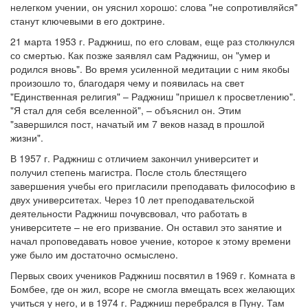
нелегком учении, он уяснил хорошо: слова "не сопротивляйся"
станут ключевыми в его доктрине.
21 марта 1953 г. Раджниш, по его словам, еще раз столкнулся
со смертью. Как позже заявлял сам Раджниш, он "умер и
родился вновь". Во время усиленной медитации с ним якобы
произошло то, благодаря чему и появилась на свет
"Единственная религия" – Раджниш "пришел к просветлению".
"Я стал для себя вселенной", – объяснил он. Этим
"завершился пост, начатый им 7 веков назад в прошлой
жизни".
В 1957 г. Раджниш с отличием закончил университет и
получил степень магистра. После столь блестящего
завершения учебы его пригласили преподавать философию в
двух университетах. Через 10 лет преподавательской
деятельности Раджниш почувсвовал, что работать в
университете – не его призвание. Он оставил это занятие и
начал проповедавать новое учение, которое к этому времени
уже было им достаточно осмыслено.
Первых своих учеников Раджниш посвятил в 1969 г. Комната в
Бомбее, где он жил, всоре не смогла вмещать всех желающих
учиться у него, и в 1974 г. Раджниш перебрался в Пуну. Там