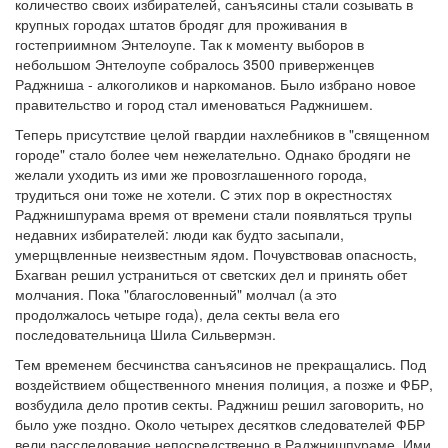
количество своих избирателей, санъясины стали созывать в
крупных городах штатов бродяг для проживания в
гостеприимном Энтелоупе. Так к моменту выборов в
небольшом Энтелоупе собралось 3500 приверженцев
Раджниша - алкоголиков и наркоманов. Было избрано новое
правительство и город стал именоваться Раджнишем.
Теперь присутствие целой гвардии нахлебников в "священном
городе" стало более чем нежелательно. Однако бродяги не
желали уходить из ими же провозглашенного города,
трудиться они тоже не хотели. С этих пор в окрестностях
Раджнишпурама время от времени стали появляться трупы
недавних избирателей: люди как будто засыпали,
умерщвленные неизвестным ядом. Почувствовав опасность,
Бхагван решил устраниться от светских дел и принять обет
молчания. Пока "благословенный" молчал (а это
продолжалось четыре года), дела секты вела его
последовательница Шила Сильвермэн.
Тем временем бесчинства санъясинов не прекращались. Под
воздействием общественного мнения полиция, а позже и ФБР,
возбудила дело против секты. Раджниш решил заговорить, но
было уже поздно. Около четырех десятков следователей ФБР
вели расследование непосредственно в Раджнишпураме. Ими