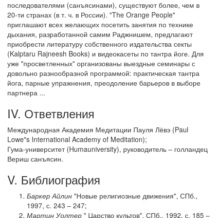
последователями (санъясинами), существуют более, чем в
20-ти странах (в т. ч. в России). "The Orange People"
приглашают всех желающих посетить занятия по технике
дыхания, разработанной самим Раджнишем, предлагают
приобрести литературу собственного издательства секты
(Kalptaru Rajneesh Books) и видеокасеты по тантра йоге. Для
уже "просветленных" организованы выездные семинары с
довольно разнообразной программой: практическая тантра
йога, парные упражнения, преодоление барьеров в выборе
партнера ...
IV. Ответвления
Международная Академия Медитации Пауля Лёвэ (Paul
Lowe"s International Academy of Meditation);
Гума-университет (Humauniversity), руководитель – голландец
Вериш санъясин.
V. Библиография
Баркер Айлин
"Новые религиозные движения", СПб.,
1997, с. 243 – 247;
Мартин Уолтер
" Царство культов", СПб., 1992, с. 185 –