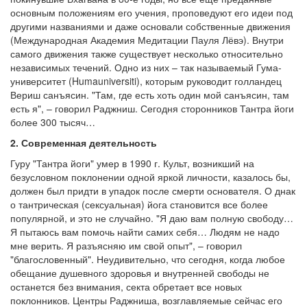
основным положениям его учения, проповедуют его идеи под
другими названиями и даже основали собственные движения
(Международная Академия Медитации Пауля Лёвэ). Внутри
самого движения также существует несколько относительно
независимых течений. Одно из них – так называемый Гума-
университет (Humauniversiti), которым руководит голландец
Вериш санъясин. "Там, где есть хоть один мой санъясин, там
есть я", – говорил Раджниш. Сегодня сторонников Тантра йоги
более 300 тысяч…
2. Современная деятельность
Гуру "Тантра йоги" умер в 1990 г. Культ, возникший на
безусловном поклонении одной яркой личности, казалось бы,
должен был придти в упадок после смерти основателя. О днак
о тантрическая (сексуальная) йога становится все более
популярной, и это не случайно. "Я даю вам полную свободу…
Я пытаюсь вам помочь найти самих себя… Людям не надо
мне верить. Я разъясняю им свой опыт", – говорил
"благословенный". Неудивительно, что сегодня, когда любое
обещание душевного здоровья и внутренней свободы не
останется без внимания, секта обретает все новых
поклонников. Центры Раджниша, возглавляемые сейчас его