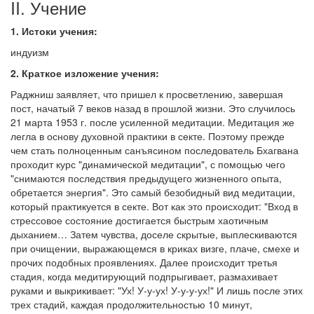
II. Учение
1. Истоки учения:
индуизм
2. Краткое изложение учения:
Раджниш заявляет, что пришел к просветлению, завершая
пост, начатый 7 веков назад в прошлой жизни. Это случилось
21 марта 1953 г. после усиленной медитации. Медитация же
легла в основу духовной практики в секте. Поэтому прежде
чем стать полноценным санъясином последователь Бхагвана
проходит курс "динамической медитации", с помощью чего
"снимаются последствия предыдущего жизненного опыта,
обретается энергия". Это самый безобидный вид медитации,
который практикуется в секте. Вот как это происходит: "Вход в
стрессовое состояние достигается быстрым хаотичным
дыханием… Затем чувства, доселе скрытые, выплескиваются
при очищении, выражающемся в криках визге, плаче, смехе и
прочих подобных проявлениях. Далее происходит третья
стадия, когда медитирующий подпрыгивает, размахивает
руками и выкрикивает: "Ух! У-у-ух! У-у-у-ух!" И лишь после этих
трех стадий, каждая продолжительностью 10 минут,