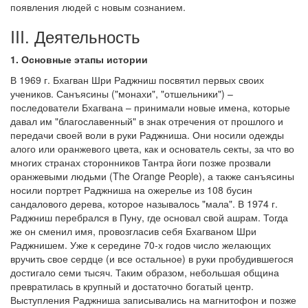
появления людей с новым сознанием.
III. Деятельность
1. Основные этапы истории
В 1969 г. Бхагван Шри Раджниш посвятил первых своих
учеников. Санъясины ("монахи", "отшельники") –
последователи Бхагвана – принимали новые имена, которые
давал им "благославенный" в знак отречения от прошлого и
передачи своей воли в руки Раджниша. Они носили одежды
алого или оранжевого цвета, как и основатель секты, за что во
многих странах сторонников Тантра йоги позже прозвали
оранжевыми людьми (The Orange People), а также санъясины
носили портрет Раджниша на ожерелье из 108 бусин
сандалового дерева, которое называлось "мала". В 1974 г.
Раджниш перебрался в Пуну, где основал свой ашрам. Тогда
же он сменил имя, провозгласив себя Бхагваном Шри
Раджнишем. Уже к середине 70-х годов число желающих
вручить свое сердце (и все остальное) в руки пробудившегося
достигало семи тысяч. Таким образом, небольшая община
превратилась в крупный и достаточно богатый центр.
Выступления Раджниша записывались на магнитофон и позже