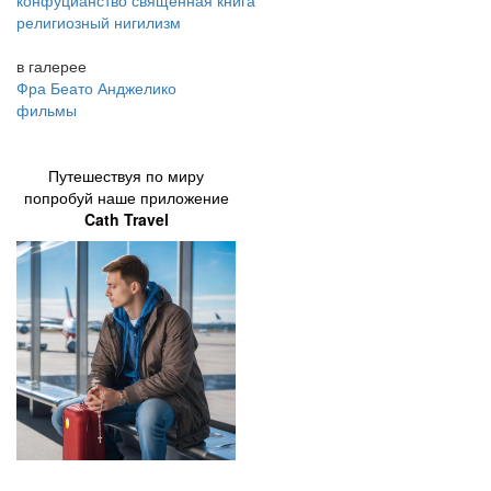
конфуцианство священная книга
религиозный нигилизм
в галерее
Фра Беато Анджелико
фильмы
Путешествуя по миру
попробуй наше приложение
Cath Travel