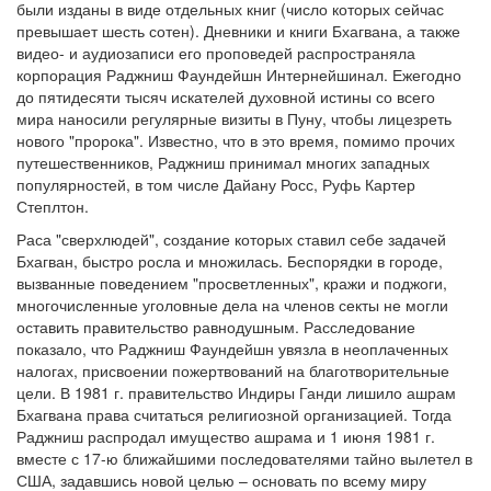
были изданы в виде отдельных книг (число которых сейчас
превышает шесть сотен). Дневники и книги Бхагвана, а также
видео- и аудиозаписи его проповедей распространяла
корпорация Раджниш Фаундейшн Интернейшинал. Ежегодно
до пятидесяти тысяч искателей духовной истины со всего
мира наносили регулярные визиты в Пуну, чтобы лицезреть
нового "пророка". Известно, что в это время, помимо прочих
путешественников, Раджниш принимал многих западных
популярностей, в том числе Дайану Росс, Руфь Картер
Степлтон.
Раса "сверхлюдей", создание которых ставил себе задачей
Бхагван, быстро росла и множилась. Беспорядки в городе,
вызванные поведением "просветленных", кражи и поджоги,
многочисленные уголовные дела на членов секты не могли
оставить правительство равнодушным. Расследование
показало, что Раджниш Фаундейшн увязла в неоплаченных
налогах, присвоении пожертвований на благотворительные
цели. В 1981 г. правительство Индиры Ганди лишило ашрам
Бхагвана права считаться религиозной организацией. Тогда
Раджниш распродал имущество ашрама и 1 июня 1981 г.
вместе с 17-ю ближайшими последователями тайно вылетел в
США, задавшись новой целью – основать по всему миру