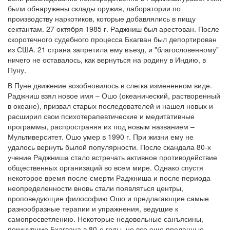
были обнаружены склады оружия, лаборатории по
производству наркотиков, которые добавлялись в пищу
сектантам. 27 октября 1985 г. Раджниш был арестован. После
скоротечного судебного процесса Бхагван был депортирован
из США. 21 страна запретила ему въезд, и "благословенному"
ничего не оставалось, как вернуться на родину в Индию, в
Пуну.
В Пуне движение возобновилось в слегка измененном виде.
Раджниш взял новое имя – Ошо (океанический, растворенный
в океане), призвал старых последователей и нашел новых и
расширил свои психотерапевтические и медитативные
программы, распространяя их под новым названием –
Мультиверситет. Ошо умер в 1990 г. При жизни ему не
удалось вернуть былой популярности. После скандала 80-х
учение Раджниша стало встречать активное противодействие
общественных организаций во всем мире. Однако спустя
некоторое время после смерти Раджниша и после периода
неопределенности вновь стали появляться центры,
проповедующие философию Ошо и предлагающие самые
разнообразные терапии и упражнения, ведущие к
самопросветлению. Некоторые недовольные санъясины,
покинувшие Бхагвана в 80-е годы, но все еще преданные