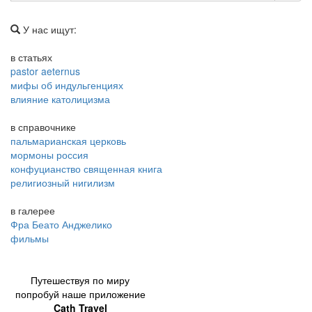
У нас ищут:
в статьях
pastor aeternus
мифы об индульгенциях
влияние католицизма
в справочнике
пальмарианская церковь
мормоны россия
конфуцианство священная книга
религиозный нигилизм
в галерее
Фра Беато Анджелико
фильмы
Путешествуя по миру
попробуй наше приложение
Cath Travel