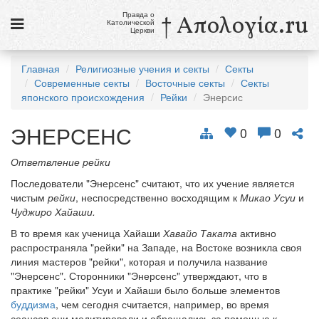
Правда о
† Απολογία.ru
Католической
Церкви
Статьи
Главная
Религиозные учения и секты
Секты
Современные секты
Восточные секты
Секты
Новости
японского происхождения
Рейки
Энерсис
Католики в России
ЭНЕРСЕНС
0
0
Галерея
Ответвление рейки
Викторины
Последователи "Энерсенс" считают, что их учение является
чистым
рейки
, неспосредственно восходящим к
Микао Усуи
и
Ссылки
Чуджиро Хайаши.
Религиозные учения и секты, справочник
В то время как ученица Хайаши
Хавайо Таката
активно
распространяла "рейки" на Западе, на Востоке возникла своя
линия мастеров "рейки", которая и получила название
8 августа
"Энерсенс". Сторонники "Энерсенс" утверждают, что в
Св. Доминик, священник
практике "рейки" Усуи и Хайаши было больше элементов
буддизма
, чем сегодня считается, например, во время
см. календарь
сеансов они медитировали и обращались за помощью к