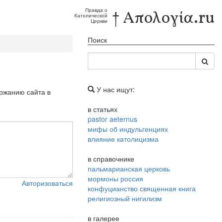
Правда о
† Απολογία.ru
Католической
Церкви
Поиск
У нас ищут:
ержанию сайта в
в статьях
pastor aeternus
мифы об индульгенциях
влияние католицизма
в справочнике
пальмарианская церковь
мормоны россия
Авторизоваться
конфуцианство священная книга
религиозный нигилизм
в галерее