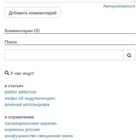
Авторизоваться
Обратная связь
Добавить комментарий
mail@apologia.ru
Комментарии (0)
Отправить сообщение
Поиск
Вход
У нас ищут:
в статьях
pastor aeternus
мифы об индульгенциях
влияние католицизма
в справочнике
пальмарианская церковь
мормоны россия
конфуцианство священная книга