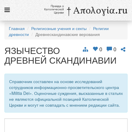
Правда о
† Απολογία.ru
Католической
Церкви
Статьи
Главная
Религиозные учения и секты
Религии
древности
Древнескандинавские верования
Новости
ЯЗЫЧЕСТВО
Католики в России
0
0
ДРЕВНЕЙ СКАНДИНАВИИ
Галерея
Викторины
Справочник составлен на основе исследований
Ссылки
сотрудников информационно-просветительского центра
«Militia Dei». Оценочные суждения, высказанные в статьях
Религиозные учения и секты, справочник
не являются официальной позицией Католической
Церкви и могут не совпадать с мнением редакции сайта.
9 августа
Св. Тереза Бенедикта Креста, дева и мученица
см. календарь