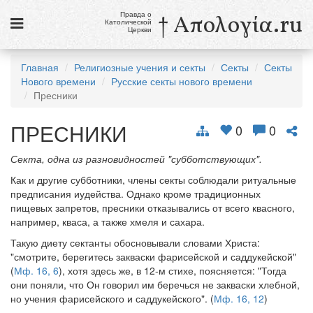
Правда о
† Απολογία.ru
Католической
Церкви
Статьи
Главная
Религиозные учения и секты
Секты
Секты
Нового времени
Русские секты нового времени
Новости
Пресники
Католики в России
ПРЕСНИКИ
0
0
Галерея
Секта, одна из разновидностей "субботствующих".
Викторины
Как и другие субботники, члены секты соблюдали ритуальные
предписания иудейства. Однако кроме традиционных
Ссылки
пищевых запретов, пресники отказывались от всего квасного,
например, кваса, а также хмеля и сахара.
Религиозные учения и секты, справочник
Такую диету сектанты обосновывали словами Христа:
"смотрите, берегитесь закваски фарисейской и саддукейской"
8 августа
(
Мф. 16, 6
), хотя здесь же, в 12-м стихе, поясняется: "Тогда
Св. Доминик, священник
они поняли, что Он говорил им беречься не закваски хлебной,
но учения фарисейского и саддукейского". (
Мф. 16, 12
)
см. календарь