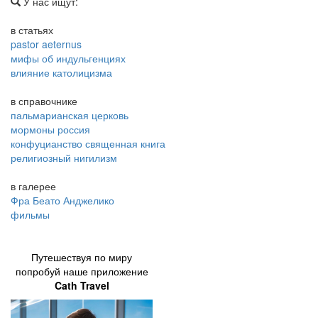
У нас ищут:
в статьях
pastor aeternus
мифы об индульгенциях
влияние католицизма
в справочнике
пальмарианская церковь
мормоны россия
конфуцианство священная книга
религиозный нигилизм
в галерее
Фра Беато Анджелико
фильмы
Путешествуя по миру
попробуй наше приложение
Cath Travel