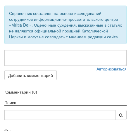
Обратная связь
Справочник составлен на основе исследований
mail@apologia.ru
сотрудников информационно-просветительского центра
«Militia Dei». Оценочные суждения, высказанные в статьях
Отправить сообщение
не являются официальной позицией Католической
Церкви и могут не совпадать с мнением редакции сайта.
Вход
Авторизоваться
Добавить комментарий
Комментарии (0)
Поиск