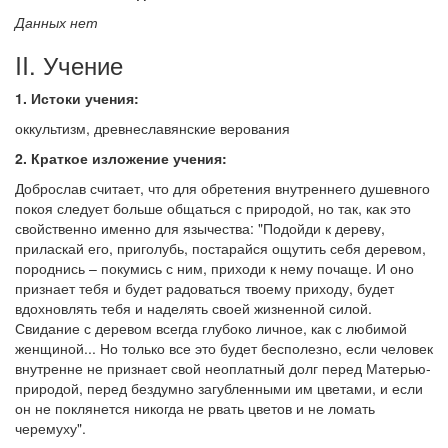
Данных нет
II. Учение
1. Истоки учения:
оккультизм, древнеславянские верования
2. Краткое изложение учения:
Доброслав считает, что для обретения внутреннего душевного
покоя следует больше общаться с природой, но так, как это
свойственно именно для язычества: "Подойди к дереву,
приласкай его, приголубь, постарайся ощутить себя деревом,
породнись – покумись с ним, приходи к нему почаще. И оно
признает тебя и будет радоваться твоему приходу, будет
вдохновлять тебя и наделять своей жизненной силой.
Свидание с деревом всегда глубоко личное, как с любимой
женщиной... Но только все это будет бесполезно, если человек
внутренне не признает свой неоплатный долг перед Матерью-
природой, перед бездумно загубленными им цветами, и если
он не поклянется никогда не рвать цветов и не ломать
черемуху".