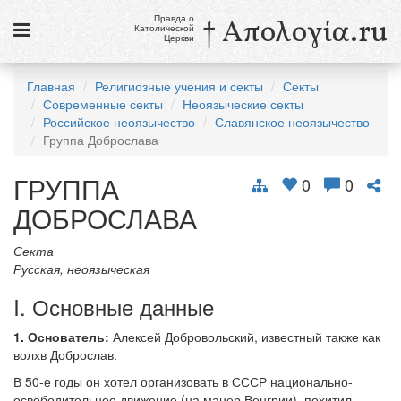
Правда о
† Απολογία.ru
Католической
Церкви
Статьи
Главная
Религиозные учения и секты
Секты
Современные секты
Неоязыческие секты
Новости
Российское неоязычество
Славянское неоязычество
Группа Доброслава
Католики в России
ГРУППА
Галерея
0
0
ДОБРОСЛАВА
Викторины
Секта
Ссылки
Русская, неоязыческая
Религиозные учения и секты, справочник
I. Основные данные
10 августа
1. Основатель:
Алексей Добровольский, известный также как
Св. Лаврентий, диакон и мученик
волхв Доброслав.
В 50-е годы он хотел организовать в СССР национально-
см. календарь
освободительное движение (на манер Венгрии), похитил