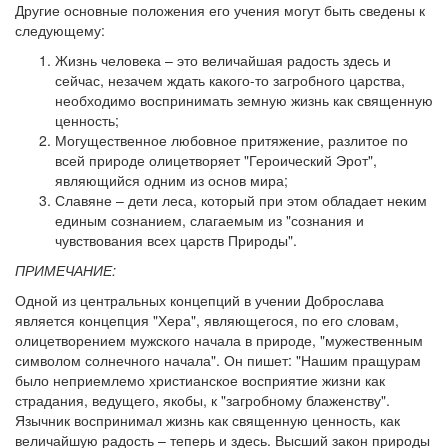
Другие основные положения его учения могут быть сведены к
следующему:
Жизнь человека – это величайшая радость здесь и
сейчас, незачем ждать какого-то загробного царства,
необходимо воспринимать земную жизнь как священную
ценность;
Могущественное любовное притяжение, разлитое по
всей природе олицетворяет "Героический Эрот",
являющийся одним из основ мира;
Славяне – дети леса, который при этом обладает неким
единым сознанием, слагаемым из "сознания и
чувствования всех царств Природы".
ПРИМЕЧАНИЕ:
Одной из центральных концепций в учении Доброслава
является концепция "Хера", являющегося, по его словам,
олицетворением мужского начала в природе, "мужественным
символом солнечного начала". Он пишет: "Нашим пращурам
было неприемлемо христианское восприятие жизни как
страдания, ведущего, якобы, к "загробному блаженству".
Язычник воспринимал жизнь как священную ценность, как
величайшую радость – теперь и здесь. Высший закон природы