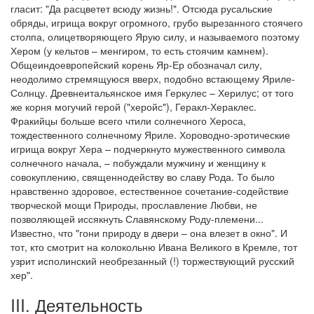
гласит: "Да расцветет всюду жизнь!". Отсюда русальские
обряды, игрища вокруг огромного, грубо вырезанного стоячего
столпа, олицетворяющего Ярую силу, и называемого поэтому
Хером (у кельтов – менгиром, то есть стоячим камнем).
Общеиндоевропейский корень Яр-Ер обозначал силу,
неодолимо стремящуюся вверх, подобно встающему Яриле-
Солнцу. Древнеитальянское имя Геркулес – Херилус; от того
же корня могучий герой ("херойс"), Геракл-Хераклес.
Фракийцы больше всего чтили солнечного Хероса,
тождественного солнечному Яриле. Хороводно-эротические
игрища вокруг Хера – подчеркнуто мужественного символа
солнечного начала, – побуждали мужчину и женщину к
совокуплению, священнодейству во славу Рода. То было
нравственно здоровое, естественное сочетание-содействие
творческой мощи Природы, прославление Любви, не
позволяющей иссякнуть Славянскому Роду-племени...
Известно, что "гони природу в двери – она влезет в окно". И
тот, кто смотрит на колокольню Ивана Великого в Кремле, тот
узрит исполинский необрезанный (!) торжествующий русский
хер".
III. Деятельность