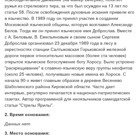
ружья из стрелкового тира, за что был осужден на 13 лет по
Обратная связь
статье 58. После освобождения духовные искания привели его
в язычество. В 1989 году он принял участие в создании
mail@apologia.ru
Московской языческой общины, которую возглавил Александр
Белов. Тогда же он принял языческое имя Доброслав. Вместе
Отправить сообщение
с А. Беловым, В. Емельяновым и своим сыном Сергеем
Доброслав организовал 23 декабря 1989 года в лесу в
Вход
окрестностях станции Салтыковская Горьковской железной
дороги первое относительно массовое (более ста человек)
открытое языческое богослужение богу Хоросу. Было устроено
"раскрещивание" в славяно-языческую веру группы неофитов
(около 25 человек), получивших новые имена во Хоросе. С
начала 90-х живет главным образом в деревне Весенево
Шаболинского района Кировской области. Часто дает
интервью, регулярно печатается в национал-патриотических
газетах. Автор программной для неоязычников самиздатской
статьи "Стрелы Ярилы".
2. Время основания:
Данных нет
3. Место основания: