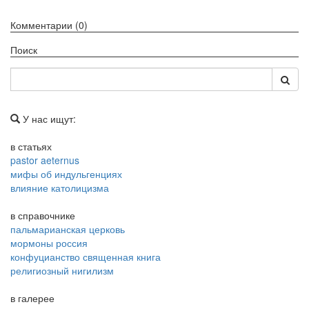
Комментарии (0)
Поиск
У нас ищут:
в статьях
pastor aeternus
мифы об индульгенциях
влияние католицизма
в справочнике
пальмарианская церковь
мормоны россия
конфуцианство священная книга
религиозный нигилизм
в галерее