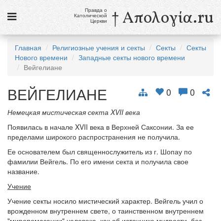
Правда о
† Απολογία.ru
Католической
Церкви
Статьи
Главная
Религиозные учения и секты
Секты
Секты
Нового времени
Западные секты нового времени
Новости
Вейгелиане
Католики в России
ВЕЙГЕЛИАНЕ
0
0
Галерея
Немецкая мистическая секта XVII века
Викторины
Появилась в начале XVII века в Верхней Саксонии. За ее
пределами широкого распространения не получила.
Ссылки
Ее основателем был священнослужитель из г. Шопау по
Религиозные учения и секты, справочник
фамилии Вейгель. По его имени секта и получила свое
название.
6 августа
Учение
Преображение Господне
Учение секты носило мистический характер. Вейгель учил о
врожденном внутреннем свете, о таинственном внутреннем
см. календарь
"миропомазании" человека, как об источнике мудрости, без