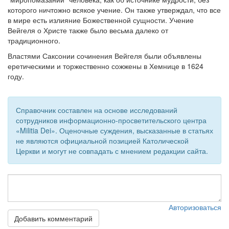
которого ничтожно всякое учение. Он также утверждал, что все
Обратная связь
в мире есть излияние Божественной сущности. Учение
Вейгеля о Христе также было весьма далеко от
mail@apologia.ru
традиционного.
Отправить сообщение
Властями Саксонии сочинения Вейгеля были объявлены
еретическими и торжественно сожжены в Хемнице в 1624
году.
Вход
Справочник составлен на основе исследований
сотрудников информационно-просветительского центра
«Militia Dei». Оценочные суждения, высказанные в статьях
не являются официальной позицией Католической
Церкви и могут не совпадать с мнением редакции сайта.
Авторизоваться
Добавить комментарий