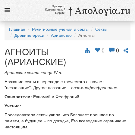
Правда о
† Απολογία.ru
Католической
Церкви
Статьи
Главная
Религиозные учения и секты
Секты
Древние ереси
Арианство
Агноиты
Новости
АГНОИТЫ
Католики в России
0
0
(АРИАНСКИЕ)
Галерея
Арианская секта конца IV в.
Викторины
Название секты в переводе с греческого означает
Ссылки
"незнающие". Другое название –
евномиофеофрониане.
Основатели:
Евномий и Феофроний.
Религиозные учения и секты, справочник
Учение:
10 августа
Последователи секты учили, что Бог знает прошлое по
Св. Лаврентий, диакон и мученик
памяти, а будущее – по догадке, Его всеведение ограничено
настоящим.
см. календарь