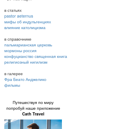
в статьях
pastor aeternus
мифы об индульгенциях
влияние католицизма
в справочнике
пальмарианская церковь
мормоны россия
конфуцианство священная книга
религиозный нигилизм
в галерее
Фра Беато Анджелико
фильмы
Путешествуя по миру
попробуй наше приложение
Cath Travel