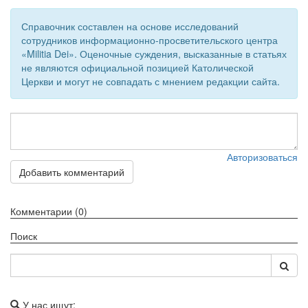
Обратная связь
Справочник составлен на основе исследований
сотрудников информационно-просветительского центра
mail@apologia.ru
«Militia Dei». Оценочные суждения, высказанные в статьях
не являются официальной позицией Католической
Отправить сообщение
Церкви и могут не совпадать с мнением редакции сайта.
Вход
Авторизоваться
Добавить комментарий
Комментарии (0)
Поиск
У нас ищут: