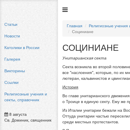
Статьи
Главная
Религиозные учения 
Социниане
Новости
СОЦИНИАНЕ
Католики в России
Унитарианская секта
Галерея
Секта возникла во второй половин
Викторины
все "наслоения", которые, по их 
лютеран, кальвинистов и цвинглиа
Ссылки
История
Религиозные учения и
Во главе унитарианского движения
секты, справочник
о Троице в единую секту. Ему же 
Из Италии унитарии бежали на Вос
8 августа
Оттуда унитарии частью переселили
Св. Доминик, священник
среди местных протестантов.