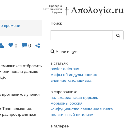
Правда о
† Απολογία.ru
Католической
Церкви
Поиск
го времени
0
0
У нас ищут:
в статьях
тремившихся отбросить
pastor aeternus
ом они пошли дальше
мифы об индульгенциях
це.
влияние католицизма
в справочнике
ь противников учения
пальмарианская церковь
мормоны россия
и Трансильвания.
конфуцианство священная книга
но распространяться
религиозный нигилизм
в галерее