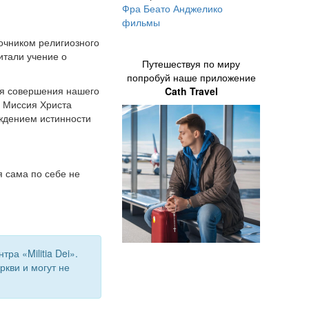
Фра Беато Анджелико
фильмы
очником религиозного
итали учение о
Путешествуя по миру
попробуй наше приложение
ля совершения нашего
Cath Travel
. Миссия Христа
рждением истинности
я сама по себе не
а «Militia Dei».
кви и могут не