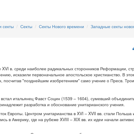
и секты
Секты
Секты Нового времени
Западные секты ново
е XVI в. среди наиболее радикальных сторонников Реформации, с
мнению, исказили первоначальное апостольское христианство. В эт
н, посчитав "позднейшим изобретением" само учение о Пресв. Трои
 встал итальянец Фавст Социн (1539 – 1604), сумевший объединит
принадлежит разработка и обоснование унитарианского учения.
ток Европы. Центром унитарианства в XVI – XVII вв. стали Польша 
сь в Америку, где на рубеже XVIII – XIX вв. их идеи начали актив