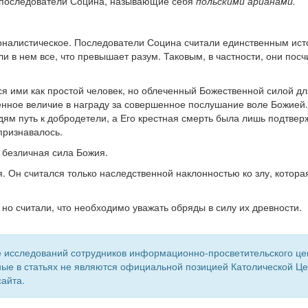
 последователи Социна, называющие себя
польскими арианами.
ионалистическое. Последователи Социна считали единственным ист
и в нем все, что превышает разум. Таковым, в частности, они посч
ся ими как простой человек, но облеченный Божественной силой д
енное величие в награду за совершенное послушание воле Божией
юдям путь к добродетели, а Его крестная смерть была лишь подтве
признавалось.
о безличная сила Божия.
. Он считался только наследственной наклонностью ко злу, котора
 но считали, что необходимо уважать обряды в силу их древности.
 исследований сотрудников информационно-просветительского центр
ые в статьях не являются официальной позицией Католической Цер
айта.