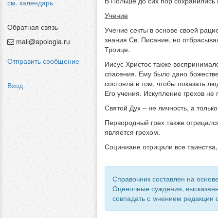
В Польше до сих пор сохранились
см. календарь
Учение
Обратная связь
Учение секты в основе своей рац
знания Св. Писание, но отбрасывал
mail@apologia.ru
Троице.
Отправить сообщение
Иисус Христос также воспринимал
спасения. Ему было дано божеств
состояла в том, чтобы показать л
Вход
Его учения. Искупление грехов не 
Святой Дух – не личность, а тольк
Первородный грех также отрицался
является грехом.
Социниане отрицали все таинства,
Справочник составлен на основе
Оценочные суждения, высказанн
совпадать с мнением редакции с