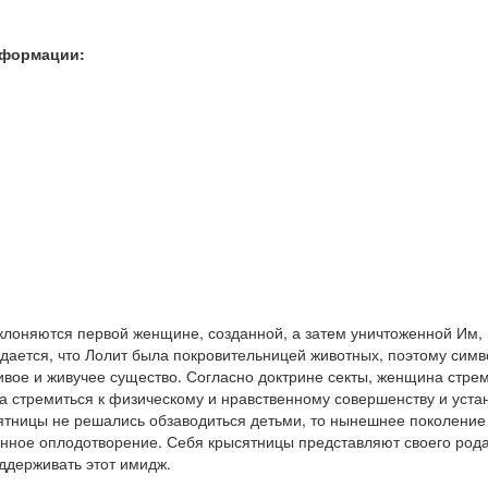
нформации:
клоняются первой женщине, созданной, а затем уничтоженной Им, 
ждается, что Лолит была покровительницей животных, поэтому сим
вое и живучее существо. Согласно доктрине секты, женщина стре
а стремиться к физическому и нравственному совершенству и уста
ятницы не решались обзаводиться детьми, то нынешнее поколение 
енное оплодотворение. Себя крысятницы представляют своего ро
ддерживать этот имидж.