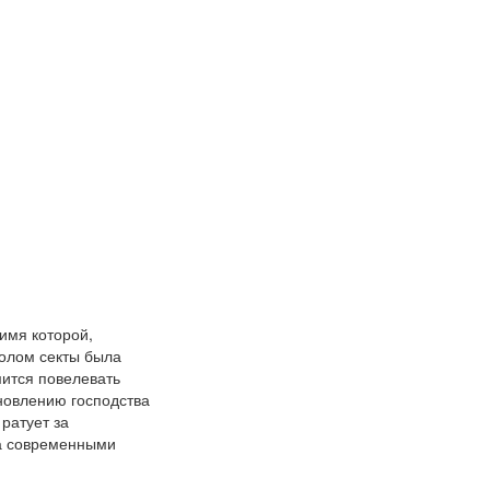
имя которой,
волом секты была
мится повелевать
новлению господства
ратует за
да современными