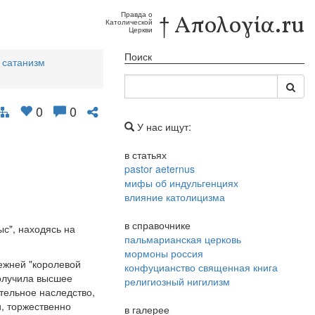
Правда о
† Απολογία.ru
Католической
Церкви
Поиск
 сатанизм
0
0
У нас ищут:
в статьях
pastor aeternus
мифы об индульгенциях
влияние католицизма
в справочнике
ыс", находясь на
пальмарианская церковь
мормоны россия
ежней "королевой
конфуцианство священная книга
получила высшее
религиозный нигилизм
тельное наследство,
, торжественно
в галерее