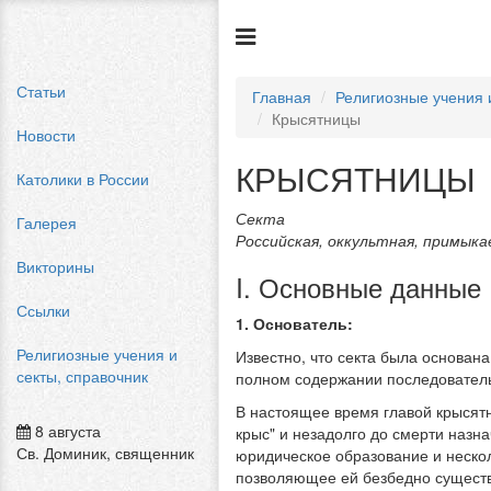
Статьи
Главная
Религиозные учения 
Крысятницы
Новости
КРЫСЯТНИЦЫ
Католики в России
Секта
Галерея
Российская, оккультная, примык
Викторины
I. Основные данные
Ссылки
1. Основатель:
Религиозные учения и
Известно, что секта была основана
секты, справочник
полном содержании последователь
В настоящее время главой крысят
8 августа
крыс" и незадолго до смерти наз
Св. Доминик, священник
юридическое образование и нескол
позволяющее ей безбедно существ