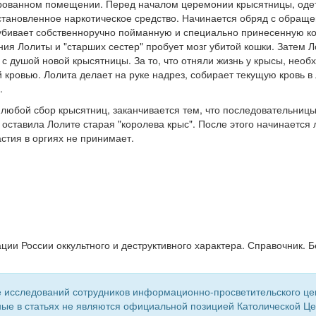
рованном помещении. Перед началом церемонии крысятницы, оде
тановленное наркотическое средство. Начинается обряд с обращен
убивает собственноручно пойманную и специально принесенную кош
ния Лолиты и "старших сестер" пробует мозг убитой кошки. Затем Л
с душой новой крысятницы. За то, что отняли жизнь у крысы, необ
й кровью. Лолита делает на руке надрез, собирает текущую кровь в
.
любой сбор крысятниц, заканчивается тем, что последовательницы
 оставила Лолите старая "королева крыс". После этого начинается 
стия в оргиях не принимает.
ии России оккультного и деструктивного характера. Справочник. Б
 исследований сотрудников информационно-просветительского центр
ые в статьях не являются официальной позицией Католической Цер