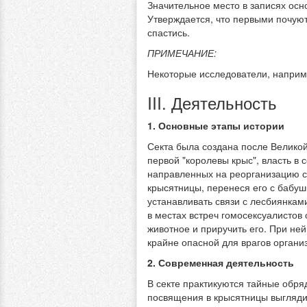
Значительное место в записях осно
Утверждается, что первыми почуют
спастись.
ПРИМЕЧАНИЕ:
Некоторые исследователи, наприм
III. Деятельность
1. Основные этапы истории
Секта была создана после Велико
первой "королевы крыс", власть в
направленных на реорганизацию се
крысятницы, перенеся его с бабуш
устанавливать связи с лесбиянкам
в местах встреч гомосексуалистов
животное и приручить его. При не
крайне опасной для врагов органи
2. Современная деятельность
В секте практикуются тайные обр
посвящения в крысятницы выгляди