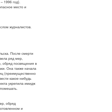
– 1996 год).
опасное место и
ыслом журналистов.
льска. После смерти
вела ряд мер,
р, обряд посвящения в
аки. Она также начала
ниц (преимущественно
вести какое-нибудь
секта укрепила имидж
 помешать.
ер, обряд
готовленном и