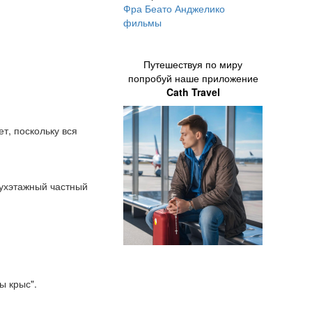
Фра Беато Анджелико
фильмы
Путешествуя по миру
попробуй наше приложение
Cath Travel
т, поскольку вся
вухэтажный частный
ы крыс".