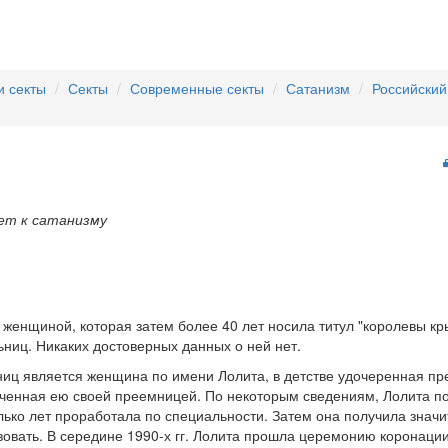
и секты
Секты
Современные секты
Сатанизм
Российский
ает к сатанизму
 женщиной, которая затем более 40 лет носила титул "королевы кр
ниц. Никаких достоверных данных о ней нет.
ниц является женщина по имени Лолита, в детстве удочеренная пр
наченная ею своей преемницей. По некоторым сведениям, Лолита 
ько лет проработала по специальности. Затем она получила значи
овать. В середине 1990-х гг. Лолита прошла церемонию коронации