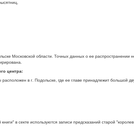
рысятниц.
ольске Московской области. Точных данных о ее распространении не
пирирована.
го центра:
 расположен в г. Подольске, где ее главе принадлежит большой д
 книги" в секте используются записи предсказаний старой "королев