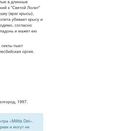
тые в длинные
ий к "Святой Лолит"
ку (враг крысы),
олита убивает крысу и
ходимо, согласно
 ладонь и мажет ею
 секты пьют
лесбийская оргия.
елгород, 1997.
а «Militia Dei».
кви и могут не