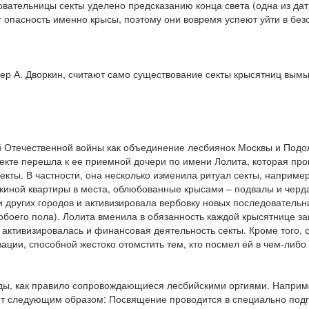
вательницы секты уделено предсказанию конца света (одна из дат 
 опасность именно крысы, поэтому они вовремя успеют уйти в без
ер А. Дворкин, считают само существование секты крысятниц вым
й Отечественной войны как объединение лесбиянок Москвы и Подо
 секте перешла к ее приемной дочери по имени Лолита, которая про
кты. В частности, она несколько изменила ритуал секты, наприме
киной квартиры в места, облюбованные крысами – подвалы и черд
и других городов и активизировала вербовку новых последователь
 обоего пола). Лолита вменила в обязанность каждой крысятнице за
й активизировалась и финансовая деятельность секты. Кроме того, 
зации, способной жестоко отомстить тем, кто посмел ей в чем-либо
яды, как правило сопровождающиеся лесбийскими оргиями. Наприм
т следующим образом: Посвящение проводится в специально под