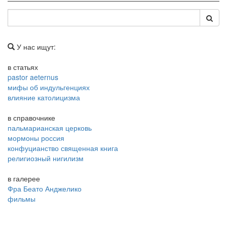
У нас ищут:
в статьях
pastor aeternus
мифы об индульгенциях
влияние католицизма
в справочнике
пальмарианская церковь
мормоны россия
конфуцианство священная книга
религиозный нигилизм
в галерее
Фра Беато Анджелико
фильмы