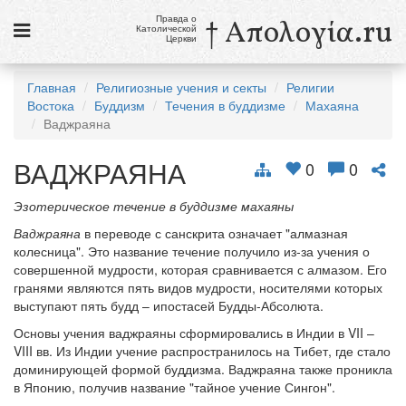
Правда о
† Απολογία.ru
Католической
Церкви
Статьи
Главная
Религиозные учения и секты
Религии
Востока
Буддизм
Течения в буддизме
Махаяна
Новости
Ваджраяна
Католики в России
ВАДЖРАЯНА
0
0
Галерея
Эзотерическое течение в буддизме махаяны
Викторины
Ваджраяна
в переводе с санскрита означает "алмазная
колесница". Это название течение получило из-за учения о
Ссылки
совершенной мудрости, которая сравнивается с алмазом. Его
гранями являются пять видов мудрости, носителями которых
Религиозные учения и секты, справочник
выступают пять будд – ипостасей Будды-Абсолюта.
Основы учения ваджраяны сформировались в Индии в VII –
6 августа
VIII вв. Из Индии учение распространилось на Тибет, где стало
Преображение Господне
доминирующей формой буддизма. Ваджраяна также проникла
в Японию, получив название "тайное учение Сингон".
см. календарь