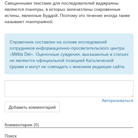
Священными текстами для последователей ваджраяны
являются
тантры
, в которых запечатлены сокровенные
Обратная связь
истины, явленные Буддой. Поэтому это течение иногда также
mail@apologia.ru
называют
тантраяной.
Отправить сообщение
Справочник составлен на основе исследований
Вход
сотрудников информационно-просветительского центра
«Militia Dei». Оценочные суждения, высказанные в статьях
не являются официальной позицией Католической
Церкви и могут не совпадать с мнением редакции сайта.
Авторизоваться
Добавить комментарий
Комментарии (0)
Поиск