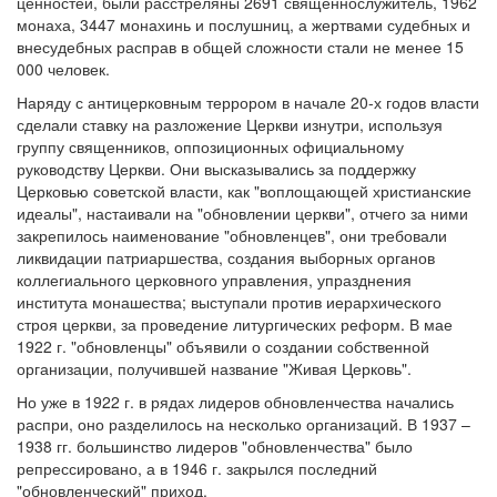
ценностей, были расстреляны 2691 священнослужитель, 1962
монаха, 3447 монахинь и послушниц, а жертвами судебных и
внесудебных расправ в общей сложности стали не менее 15
000 человек.
Наряду с антицерковным террором в начале 20-х годов власти
сделали ставку на разложение Церкви изнутри, используя
группу священников, оппозиционных официальному
руководству Церкви. Они высказывались за поддержку
Церковью советской власти, как "воплощающей христианские
идеалы", настаивали на "обновлении церкви", отчего за ними
закрепилось наименование "обновленцев", они требовали
ликвидации патриаршества, создания выборных органов
коллегиального церковного управления, упразднения
института монашества; выступали против иерархического
строя церкви, за проведение литургических реформ. В мае
1922 г. "обновленцы" объявили о создании собственной
организации, получившей название "Живая Церковь".
Но уже в 1922 г. в рядах лидеров обновленчества начались
распри, оно разделилось на несколько организаций. В 1937 –
1938 гг. большинство лидеров "обновленчества" было
репрессировано, а в 1946 г. закрылся последний
"обновленческий" приход.