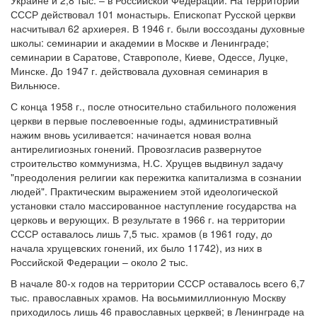
Украине и 2,8 тыс. – в Российской Федерации. На территории
СССР действовал 101 монастырь. Епископат Русской церкви
насчитывал 62 архиерея. В 1946 г. были воссозданы духовные
школы: семинарии и академии в Москве и Ленинграде;
семинарии в Саратове, Ставрополе, Киеве, Одессе, Луцке,
Минске. До 1947 г. действовала духовная семинария в
Вильнюсе.
С конца 1958 г., после относительно стабильного положения
церкви в первые послевоенные годы, административный
нажим вновь усиливается: начинается новая волна
антирелигиозных гонений. Провозгласив развернутое
строительство коммунизма, Н.С. Хрущев выдвинул задачу
"преодоления религии как пережитка капитализма в сознании
людей". Практическим выражением этой идеологической
установки стало массированное наступление государства на
церковь и верующих. В результате в 1966 г. на территории
СССР оставалось лишь 7,5 тыс. храмов (в 1961 году, до
начала хрущевских гонений, их было 11742), из них в
Российской Федерации – около 2 тыс.
В начале 80-х годов на территории СССР оставалось всего 6,7
тыс. православных храмов. На восьмимиллионную Москву
приходилось лишь 46 православных церквей; в Ленинграде на