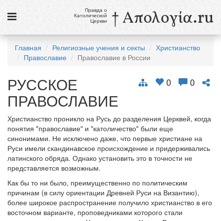
Правда о
† Απολογία.ru
Католической
Церкви
Статьи
Главная
Религиозные учения и секты
Христианство
Православие
Православие в России
Новости
РУССКОЕ
Католики в России
0
0
ПРАВОСЛАВИЕ
Галерея
Христианство проникло на Русь до разделения Церквей, когда
Викторины
понятия "православие" и "католичество" были еще
синонимами. Не исключено даже, что первые христиане на
Ссылки
Руси имели скандинавское происхождение и придерживались
латинского обряда. Однако установить это в точности не
Религиозные учения и секты, справочник
представляется возможным.
Как бы то ни было, преимущественно по политическим
8 августа
причинам (в силу ориентации Древней Руси на Византию),
Св. Доминик, священник
более широкое распространение получило христианство в его
восточном варианте, проповедниками которого стали
см. календарь