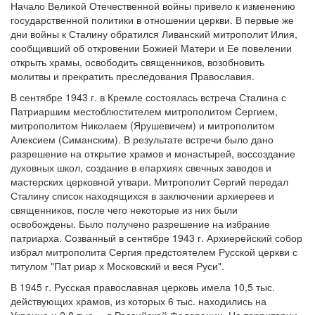
Начало Великой Отечественной войны привело к изменению
государственной политики в отношении церкви. В первые же
дни войны к Сталину обратился Ливанский митрополит Илия,
сообщивший об откровении Божией Матери и Ее повелении
открыть храмы, освободить священников, возобновить
молитвы и прекратить преследования Православия.
В сентябре 1943 г. в Кремле состоялась встреча Сталина с
Патриаршим местоблюстителем митрополитом Сергием,
митрополитом Николаем (Ярушевичем) и митрополитом
Алексием (Симанским). В результате встречи было дано
разрешение на открытие храмов и монастырей, воссоздание
духовных школ, создание в епархиях свечных заводов и
мастерских церковной утвари. Митрополит Сергий передал
Сталину список находящихся в заключении архиереев и
священников, после чего некоторые из них были
освобождены. Было получено разрешение на избрание
патриарха. Созванный в сентябре 1943 г. Архиерейский собор
избрал митрополита Сергия предстоятелем Русской церкви с
титулом "Пат риар х Московский и веся Руси".
В 1945 г. Русская православная церковь имела 10,5 тыс.
действующих храмов, из которых 6 тыс. находились на