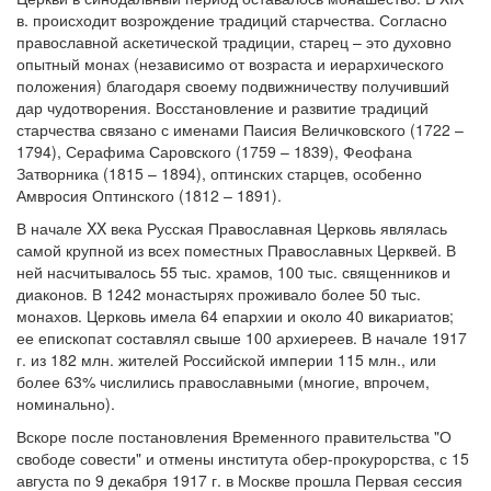
в. происходит возрождение традиций старчества. Согласно
православной аскетической традиции, старец – это духовно
опытный монах (независимо от возраста и иерархического
положения) благодаря своему подвижничеству получивший
дар чудотворения. Восстановление и развитие традиций
старчества связано с именами Паисия Величковского (1722 –
1794), Серафима Саровского (1759 – 1839), Феофана
Затворника (1815 – 1894), оптинских старцев, особенно
Амвросия Оптинского (1812 – 1891).
В начале XX века Русская Православная Церковь являлась
самой крупной из всех поместных Православных Церквей. В
ней насчитывалось 55 тыс. храмов, 100 тыс. священников и
диаконов. В 1242 монастырях проживало более 50 тыс.
монахов. Церковь имела 64 епархии и около 40 викариатов;
ее епископат составлял свыше 100 архиереев. В начале 1917
г. из 182 млн. жителей Российской империи 115 млн., или
более 63% числились православными (многие, впрочем,
номинально).
Вскоре после постановления Временного правительства "О
свободе совести" и отмены института обер-прокурорства, с 15
августа по 9 декабря 1917 г. в Москве прошла Первая сессия