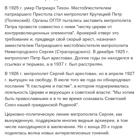
В 1925 г. умер Патриарх Тихон. Местоблюстителем
патриаршего Престола стал митрополит Крутицкий Петр
(Полянский). Органы ОГПУ пытались заставить митрополита
Петра провести совместно с ними "чистку церкви от
контрреволюционных элементов". Архиерей отверг это
требование и, предвидя свой скорый арест, назначил
заместителем Патриаршего местоблюстителя митрополита
Нижегородского Сергия (Страгородского). В декабре 1925 г.
митрополит Петр был арестован. Долгие годы он находился в
ссылках и тюрьмах, а в 1937 г. был расстрелян.
В 1926 г. митрополит Сергий был арестован, но в апреле 1927
г. выпущен на свободу. В июле того же года он обнародовал
послание "К пастырям и пастве", в котором подчеркивалась
лояльность Церкви и верующих к советской власти: "Мы хотим
быть православными и в то же время сознавать Советский
Союз нашей гражданской Родиной".
Церковно-политическую линию митрополита Сергия, как
вынужденную, поддержали многие видные архиереи, в том
числе находящиеся в заключении. Но с конца 20-х годов
поднялась волна новых антирелигиозных гонений.