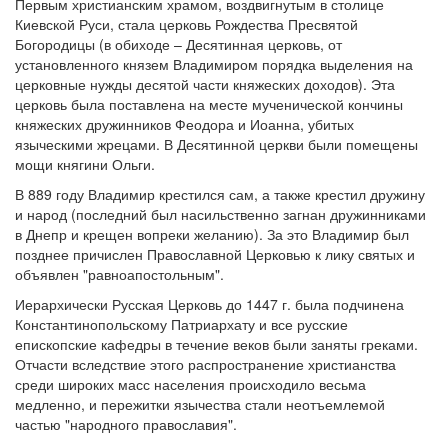
Первым христианским храмом, воздвигнутым в столице
Киевской Руси, стала церковь Рождества Пресвятой
Богородицы (в обиходе – Десятинная церковь, от
установленного князем Владимиром порядка выделения на
церковные нужды десятой части княжеских доходов). Эта
церковь была поставлена на месте мученической кончины
княжеских дружинников Феодора и Иоанна, убитых
языческими жрецами. В Десятинной церкви были помещены
мощи княгини Ольги.
В 889 году Владимир крестился сам, а также крестил дружину
и народ (последний был насильственно загнан дружинниками
в Днепр и крещен вопреки желанию). За это Владимир был
позднее причислен Православной Церковью к лику святых и
объявлен "равноапостольным".
Иерархически Русская Церковь до 1447 г. была подчинена
Константинопольскому Патриархату и все русские
епископские кафедры в течение веков были заняты греками.
Отчасти вследствие этого распространение христианства
среди широких масс населения происходило весьма
медленно, и пережитки язычества стали неотъемлемой
частью "народного православия".