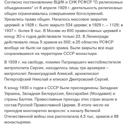
Согласно постановлению ВЦИК и СНК РСФСР "О религиозных
объединениях" от 8 апреля 1929 г. деятельность религиозных
общин ограничивалась совершением богослужений.
Урезались права общин. Началось массовое закрытие
церквей: в 1928 г. было закрыто 534 церкви; в 1929 г. – 1129; в
1937 г. более 8 тыс. В Москве из 600 православных церквей к
концу ЗО-х годов действовали только 23. В Ленинграде
действовало лишь 5 храмов из 300; в 25 областях РСФСР
вообще не было ни одного храма. Были закрыты все еще
сохранившиеся на территории СССР монастыри.
В 1939 г. на свободе, помимо Патриаршего местоблюстителя
митрополита Сергия, находилось лишь три архиерея –
митрополит Ленинградский Алексий, архиепископ
Петергофский Николай и епископ Дмитровский Сергий.
К концу 1930-х годов к СССР были присоединены Западная
Украина, Западная Белоруссия, Бессарабия (Молдавия) и
страны Балтии. Православные приходы этих стран вошли в
состав Русской Православной Церкви. В итоге число ее
приходов многократно возросло: к началу Великой
Отечественной войны она располагала 4,5 тыс. храмов и 88
монастырями.