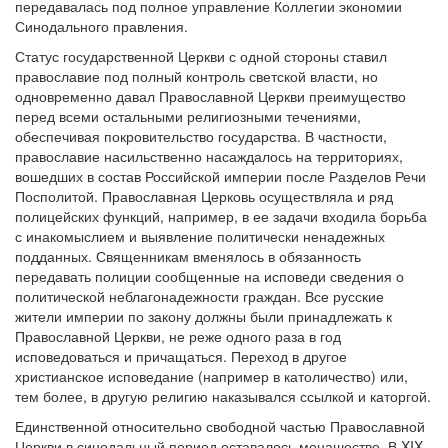
передавалась под полное управление Коллегии экономии
Синодального правления.
Статус государственной Церкви с одной стороны ставил
православие под полный контроль светской власти, но
одновременно давал Православной Церкви преимущество
перед всеми остальными религиозными течениями,
обеспечивая покровительство государства. В частности,
православие насильственно насаждалось на территориях,
вошедших в состав Российской империи после Разделов Речи
Посполитой. Православная Церковь осуществляла и ряд
полицейских функций, например, в ее задачи входила борьба
с инакомыслием и выявление политически ненадежных
подданных. Священникам вменялось в обязанность
передавать полиции сообщенные на исповеди сведения о
политической неблагонадежности граждан. Все русские
жители империи по закону должны были принадлежать к
Православной Церкви, не реже одного раза в год
исповедоваться и причащаться. Переход в другое
христианское исповедание (например в католичество) или,
тем более, в другую религию наказывался ссылкой и каторгой.
Единственной относительно свободной частью Православной
Церкви в синодальный период оставалось монашество. В XIX