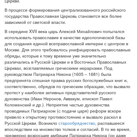
Церкви.
В процессе формирования централизованного российского
государства Православная Церковь становится все более
зависимой от светской власти.
В середине XVII века царь Алексей Михайлович попытался
использовать православие в качестве идеологической базы
для создания единой всеправославной империи с центром в
Москве. Для этого требовалось унифицировать православные
обряды, которые к тому времени уже значительно
различались в Русской Церкви и в Восточных Православных
Церквах, возглавляемых греческими иерархами. Под
руководством Патриарха Никона (1605 – 1681) была
предпринята спешная правка русских богослужебных книг и,
соответственно, обрядов по греческим образцам, что вызвало
протест у наиболее активных представителей русского
духовенства (Иван Неронов, Аввакум, епископ Павел
Коломенский и др.). Неприятие частью духовенства
проводимых Патриархом (с подачи царя) реформ вскоре
привело к открытому противостоянию и вызвало раскол в
Русской Церкви. Возникло
старообрядчество
, распавшееся
впоследствии на множество толков и согласий. В то же время,
чрезмерно возросшие амбиции Патриарха Никона (он даже