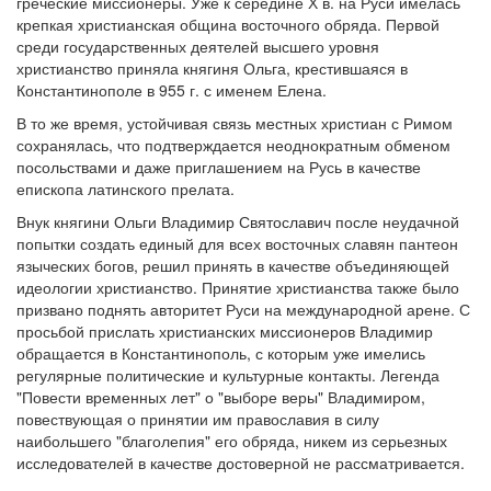
греческие миссионеры. Уже к середине Х в. на Руси имелась
крепкая христианская община восточного обряда. Первой
Обратная связь
среди государственных деятелей высшего уровня
христианство приняла княгиня Ольга, крестившаяся в
mail@apologia.ru
Константинополе в 955 г. с именем Елена.
Отправить сообщение
В то же время, устойчивая связь местных христиан с Римом
сохранялась, что подтверждается неоднократным обменом
посольствами и даже приглашением на Русь в качестве
Вход
епископа латинского прелата.
Внук княгини Ольги Владимир Святославич после неудачной
попытки создать единый для всех восточных славян пантеон
языческих богов, решил принять в качестве объединяющей
идеологии христианство. Принятие христианства также было
призвано поднять авторитет Руси на международной арене. С
просьбой прислать христианских миссионеров Владимир
обращается в Константинополь, с которым уже имелись
регулярные политические и культурные контакты. Легенда
"Повести временных лет" о "выборе веры" Владимиром,
повествующая о принятии им православия в силу
наибольшего "благолепия" его обряда, никем из серьезных
исследователей в качестве достоверной не рассматривается.