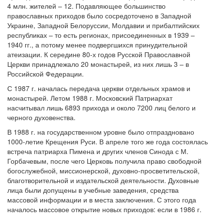
4 млн. жителей – 12. Подавляющее большинство
православных приходов было сосредоточено в Западной
Украине, Западной Белоруссии, Молдавии и прибалтийских
республиках – то есть регионах, присоединенных в 1939 –
1940 гг., а потому менее подвергшихся принудительной
атеизации. К середине 80-х годов Русской Православной
Церкви принадлежало 20 монастырей, из них лишь 3 – в
Российской Федерации.
С 1987 г. началась передача церкви отдельных храмов и
монастырей. Летом 1988 г. Московский Патриархат
насчитывал лишь 6893 прихода и около 7200 лиц белого и
черного духовенства.
В 1988 г. на государственном уровне было отпраздновано
1000-летие Крещения Руси. В апреле того же года состоялась
встреча патриарха Пимена и других членов Синода с М.
Горбачевым, после чего Церковь получила право свободной
богослужебной, миссионерской, духовно-просветительской,
благотворительной и издательской деятельности. Духовные
лица были допущены в учебные заведения, средства
массовой информации и в места заключения. С этого года
началось массовое открытие новых приходов: если в 1986 г.