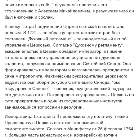
начал именовать себя "государем") привели к его
столкновению с Алексеем Михайловичем, в результате чего он
был низложен и сослан.
В эпоху Петра I подчинение Церкви светской власти стало
полным. В 1721 г. по образцу протестантских стран был
составлен "Духовный регламент" – законодательный акт об
управлении Церковью. Согласно "Духовному регламенту",
высшей властью в Церкви обладает император, от имени
которого церковное управление осуществляет духовная
коллегия, получившая наименование Святейший Синод. Она
формировалась императором и возглавлялась президентом в
сане митрополита. Фактическим руководителем церковного
ведомства был обер-прокурор Святейшего Синода, "око
государево в Синоде" – чиновник, осуществлявший надзор за
его деятельно стью. Патриаршество упразднялось. Церковь по
сути превратилась в один из государственных институтов,
занимающийся вопросами идеологии.
Императрица Екатерина II продолжила эту политику, лишив
Православную Церковь остатков экономической
самостоятельности. Согласно Манифесту от 26 февраля 1764
г. большая часть монастырских и архиерейских вотчин