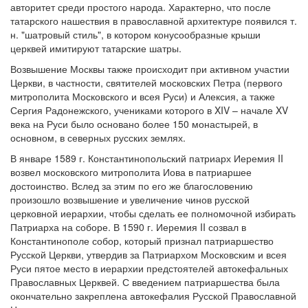
авторитет среди простого народа. Характерно, что после
татарского нашествия в православной архитектуре появился т.
н. "шатровый стиль", в котором конусообразные крыши
церквей имитируют татарские шатры.
Возвышение Москвы также происходит при активном участии
Церкви, в частности, святителей московских Петра (первого
митрополита Московского и всея Руси) и Алексия, а также
Сергия Радонежского, учениками которого в XIV – начале XV
века на Руси было основано более 150 монастырей, в
основном, в северных русских землях.
В январе 1589 г. Константинопольский патриарх Иеремия II
возвел московского митрополита Иова в патриаршее
достоинство. Вслед за этим по его же благословению
произошло возвышение и увеличение чинов русской
церковной иерархии, чтобы сделать ее полномочной избирать
Патриарха на соборе. В 1590 г. Иеремия II созвал в
Константинополе собор, который признал патриаршество
Русской Церкви, утвердив за Патриархом Московским и всея
Руси пятое место в иерархии предстоятелей автокефальных
Православных Церквей. С введением патриаршества была
окончательно закреплена автокефалия Русской Православной