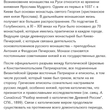
Возникновение монашества на Руси относится ко времени
княжения Ярослава Мудрого. Одним из первых в 1037 г. в
Киеве был основан монастырь святого Георгия (христианское
имя князя Ярослава). В дальнейшем монашеская жизнь
получает все большее распространение. По подсчетам Е.
Голубинского, в XI – XIII веках на Руси было основано до 70
монастырей, которые имелись практически в каждом городе.
Ведущим среди древнерусских монастырей был Киево-
Печерский, с которым связана деятельность
основоположников русского монашества – преподобных
Антония и Феодосия Печерских. Монахи становятся
постоянными советниками князей в их государственных делах.
После официального разрыва между Католической Церковью
и Константинопольским Патриархатом, все подчиненные
Византийской Церкви восточные Патриархи и епископы, в том
числе русский, который также был греком, встали на ее
сторону. Греческие епископы сознательно настраивали
русских людей, особенно князей, против католичества, что
признается и православными исследователями (см.
свящ. А.
Синайский
"Разбор мнений о католичестве Древней России"
.
СПб., 1899). Связи с католическим миром продолжали
существовать на протяжении всего домонгольского периода,