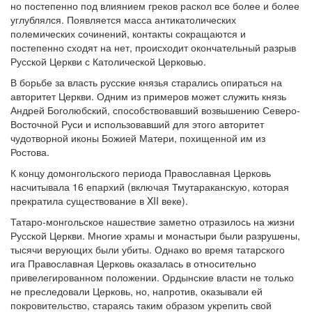
но постепенно под влиянием греков раскол все более и более
углублялся. Появляется масса антикатолических
полемических сочинений, контакты сокращаются и
постепенно сходят на нет, происходит окончательный разрыв
Русской Церкви с Католической Церковью.
В борьбе за власть русские князья старались опираться на
авторитет Церкви. Одним из примеров может служить князь
Андрей Боголюбский, способствовавший возвышению Северо-
Восточной Руси и использовавший для этого авторитет
чудотворной иконы Божией Матери, похищенной им из
Ростова.
К концу домонгольского периода Православная Церковь
насчитывала 16 епархий (включая Тмутараканскую, которая
прекратила существование в XII веке).
Татаро-монгольское нашествие заметно отразилось на жизни
Русской Церкви. Многие храмы и монастыри были разрушены,
тысячи верующих были убиты. Однако во время татарского
ига Православная Церковь оказалась в относительно
привелегированном положении. Ордынские власти не только
не преследовали Церковь, но, напротив, оказывали ей
покровительство, стараясь таким образом укрепить свой