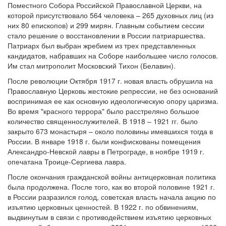
Поместного Собора Российской Православной Церкви, на
которой присутствовало 564 человека – 265 духовных лиц (из
них 80 епископов) и 299 мирян. Главным событием сессии
стало решение о восстановлении в России патриаршества.
Патриарх был выбран жребием из трех представленных
кандидатов, набравших на Соборе наибольшее число голосов.
Им стал митрополит Московский Тихон (Белавин).
После революции Октября 1917 г. новая власть обрушила на
Православную Церковь жестокие репрессии, не без оснований
воспринимая ее как основную идеологическую опору царизма.
Во время "красного террора" было расстреляно большое
количество священнослужителей. В 1918 – 1921 гг. было
закрыто 673 монастыря – около половины имевшихся тогда в
России. В январе 1918 г. были конфискованы помещения
Александро-Невской лавры в Петрограде, в ноябре 1919 г.
опечатана Троице-Сергиева лавра.
После окончания гражданской войны антицерковная политика
была продолжена. После того, как во второй половине 1921 г.
в России разразился голод, советская власть начала акцию по
изъятию церковных ценностей. В 1922 г. по обвинениям,
выдвинутым в связи с противодействием изъятию церковных