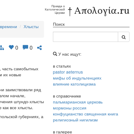
Правда о
† Απολογία.ru
Католической
Церкви
Поиск
 времени
Хлысты
0
0
У нас ищут:
в статьях
, часть самобытных
pastor aeternus
ли их новые
мифы об индульгенциях
.
влияние католицизма
ни заимствовали ряд
злом начале,
в справочнике
оучения штундо-хлысты
пальмарианская церковь
 как все хлысты.
мормоны россия
конфуцианство священная книга
ольской губерниях, а
религиозный нигилизм
в галерее