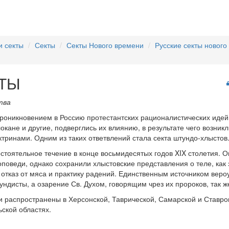
и секты
Секты
Секты Нового времени
Русские секты нового
ТЫ
тва
 проникновением в Россию протестантских рационалистических идей
локане и другие, подверглись их влиянию, в результате чего возник
ктринами. Одним из таких ответвлений стала секта штундо-хлыстов
тоятельное течение в конце восьмидесятых годов XIX столетия. О
оповеди, однако сохранили хлыстовские представления о теле, как 
 отказ от мяса и практику радений. Единственным источником вер
ундисты, а озарение Св. Духом, говорящим чрез их пророков, так же
 распространены в Херсонской, Таврической, Самарской и Ставроп
ьской областях.