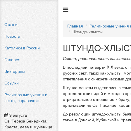
Статьи
Главная
Религиозные учения 
Штундо-хлысты
Новости
ШТУНДО-ХЛЫС
Католики в России
Секта, разновидность хлыстовс
Галерея
В последней четверти XIX века, с
Викторины
русских сект, таких как хлысты, мо
ответвления с синкретическими до
Ссылки
Штундо-хлысты выделились в самос
протестантских идей и методов пр
Религиозные учения и
отрицательное отношение к браку,
секты, справочник
признавали не Св. Писание, как шт
До революции штундо-хлысты были
9 августа
также в Донской, Кубанской и Урал
Св. Тереза Бенедикта
Креста, дева и мученица