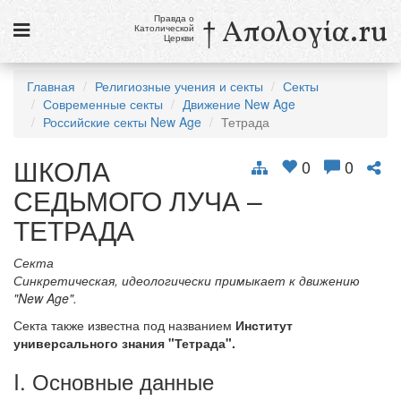
Правда о
† Απολογία.ru
Католической
Церкви
Статьи
Главная
Религиозные учения и секты
Секты
Современные секты
Движение New Age
Новости
Российские секты New Age
Тетрада
Католики в России
ШКОЛА
0
0
Галерея
СЕДЬМОГО ЛУЧА –
Викторины
ТЕТРАДА
Ссылки
Секта
Синкретическая, идеологически примыкает к движению
Религиозные учения и секты, справочник
"New Age".
Секта также известна под названием
Институт
8 августа
универсального знания "Тетрада".
Св. Доминик, священник
I. Основные данные
см. календарь