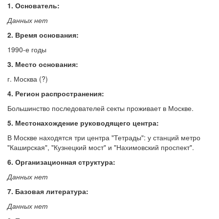
1. Основатель:
Обратная связь
Данных нет
mail@apologia.ru
2. Время основания:
1990-е годы
Отправить сообщение
3. Место основания:
Вход
г. Москва (?)
4. Регион распространения:
Большинство последователей секты проживает в Москве.
5. Местонахождение руководящего центра:
В Москве находятся три центра "Тетрады": у станций метро
"Каширская", "Кузнецкий мост" и "Нахимовский проспект".
6. Организационная структура:
Данных нет
7. Базовая литература:
Данных нет