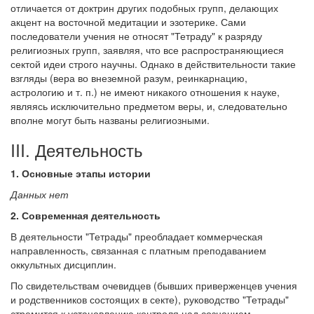
отличается от доктрин других подобных групп, делающих
акцент на восточной медитации и эзотерике. Сами
последователи учения не относят "Тетраду" к разряду
религиозных групп, заявляя, что все распространяющиеся
сектой идеи строго научны. Однако в действительности такие
взгляды (вера во внеземной разум, реинкарнацию,
астрологию и т. п.) не имеют никакого отношения к науке,
являясь исключительно предметом веры, и, следовательно
вполне могут быть названы религиозными.
III. Деятельность
1. Основные этапы истории
Данных нет
2. Современная деятельность
В деятельности "Тетрады" преобладает коммерческая
направленность, связанная с платным преподаванием
оккультных дисциплин.
По свидетельствам очевидцев (бывших приверженцев учения
и родственников состоящих в секте), руководство "Тетрады"
стремится к установлению контроля над сознанием