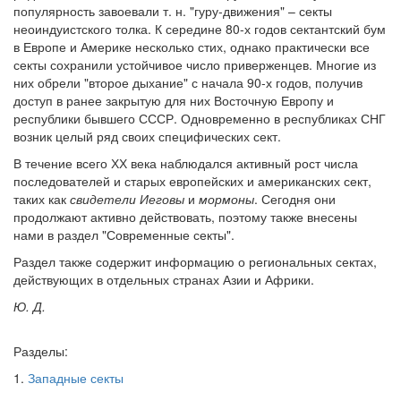
популярность завоевали т. н. "гуру-движения" – секты
неоиндуистского толка. К середине 80-х годов сектантский бум
Обратная связь
в Европе и Америке несколько стих, однако практически все
mail@apologia.ru
секты сохранили устойчивое число приверженцев. Многие из
них обрели "второе дыхание" с начала 90-х годов, получив
Отправить сообщение
доступ в ранее закрытую для них Восточную Европу и
республики бывшего СССР. Одновременно в республиках СНГ
возник целый ряд своих специфических сект.
Вход
В течение всего ХХ века наблюдался активный рост числа
последователей и старых европейских и американских сект,
таких как
свидетели Иеговы
и
мормоны
. Сегодня они
продолжают активно действовать, поэтому также внесены
нами в раздел "Современные секты".
Раздел также содержит информацию о региональных сектах,
действующих в отдельных странах Азии и Африки.
Ю. Д.
Разделы:
1.
Западные секты