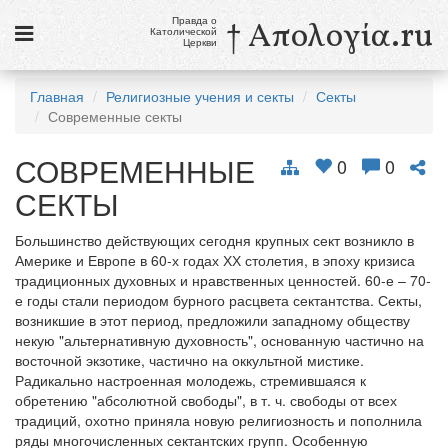
Правда о
† Απολογία.ru
Католической
Церкви
Статьи
Главная
Религиозные учения и секты
Секты
Современные секты
Новости
СОВРЕМЕННЫЕ
Католики в России
0
0
СЕКТЫ
Галерея
Большинство действующих сегодня крупных сект возникло в
Викторины
Америке и Европе в 60-х годах ХХ столетия, в эпоху кризиса
традиционных духовных и нравственных ценностей. 60-е – 70-
Ссылки
е годы стали периодом бурного расцвета сектантства. Секты,
возникшие в этот период, предложили западному обществу
Религиозные учения и секты, справочник
некую "альтернативную духовность", основанную частично на
восточной экзотике, частично на оккультной мистике.
9 августа
Радикально настроенная молодежь, стремившаяся к
Св. Тереза Бенедикта Креста, дева и мученица
обретению "абсолютной свободы", в т. ч. свободы от всех
традиций, охотно приняла новую религиозность и пополнила
см. календарь
ряды многочисленных сектантских групп. Особенную