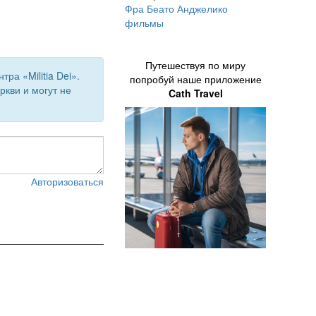
Фра Беато Анджелико
фильмы
Путешествуя по миру
а «Militia Dei».
попробуй наше приложение
кви и могут не
Cath Travel
Авторизоваться