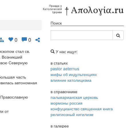
Правда о
† Απολογία.ru
Католической
Церкви
Поиск
0
0
скопом стал св.
У нас ищут:
. Возникший
а всю Северную
в статьях
pastor aeternus
мифы об индульгенциях
большая часть
влияние католицизма
явилась автономная
в справочнике
ю Православную
пальмарианская церковь
мормоны россия
конфуцианство священная книга
ти от
религиозный нигилизм
в галерее