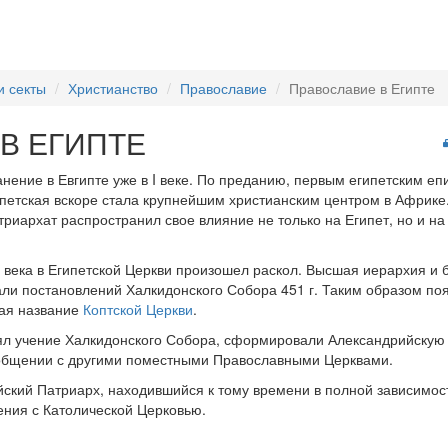
и секты
Христианство
Православие
Православие в Египте
В ЕГИПТЕ
нение в Евгипте уже в I веке. По преданию, первым египетским епи
ипетская вскоре стала крупнейшим христианским центром в Африке
риархат распространил свое влияние не только на Египет, но и н
V века в Египетской Церкви произошел раскол. Высшая иерархия и 
али постановлений Халкидонского Собора 451 г. Таким образом по
шая название
Коптской Церкви
.
инял учение Халкидонского Собора, сформировали Александрийску
 общении с другими поместными Православными Церквами.
йский Патриарх, находившийся к тому времени в полной зависимос
ения с Католической Церковью.