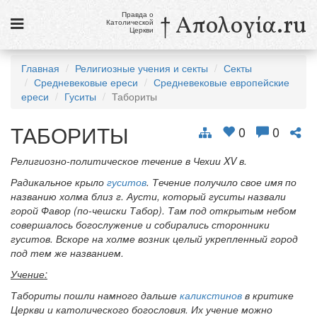
Правда о
† Απολογία.ru
Католической
Церкви
Статьи
Главная
Религиозные учения и секты
Секты
Средневековые ереси
Средневековые европейские
Новости
ереси
Гуситы
Табориты
Католики в России
ТАБОРИТЫ
0
0
Галерея
Религиозно-политическое течение в Чехии XV в.
Викторины
Радикальное крыло
гуситов
. Течение получило свое имя по
названию холма близ г. Аусти, который гуситы назвали
Ссылки
горой Фавор (по-чешски Табор). Там под открытым небом
совершалось богослужение и собирались сторонники
Религиозные учения и секты, справочник
гуситов. Вскоре на холме возник целый укрепленный город
под тем же названием.
6 августа
Учение:
Преображение Господне
Табориты пошли намного дальше
каликстинов
в критике
см. календарь
Церкви и католического богословия. Их учение можно