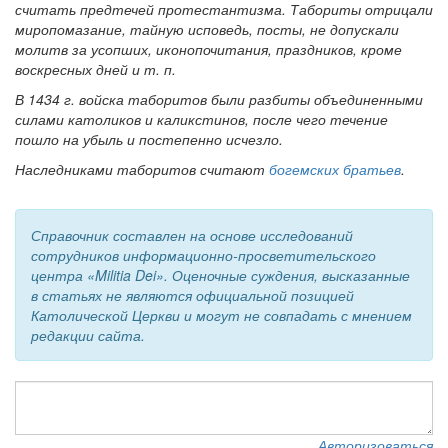
считать предтечей протестантизма. Табориты отрицали
миропомазание, тайную исповедь, посты, не допускали
Обратная связь
молитв за усопших, иконопочитания, праздников, кроме
mail@apologia.ru
воскресных дней и т. п.
В 1434 г. войска таборитов были разбиты объединенными
Отправить сообщение
силами католиков и каликстинов, после чего течение
пошло на убыль и постепенно исчезло.
Вход
Наследниками таборитов считают
богемских братьев
.
Справочник составлен на основе исследований
сотрудников информационно-просветительского
центра «Militia Dei». Оценочные суждения, высказанные
в статьях не являются официальной позицией
Католической Церкви и могут не совпадать с мнением
редакции сайта.
Авторизоваться